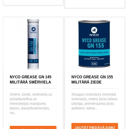
NYCO GREASE GN 145
NYCO GREASE GN 155
MILITĀRĀ SMĒRVIELA
MILITĀRĀ ZIEDE
Smēre, ziede, smērviela uz
Smagas noslodzes minerālā
polialfaolefīna un
smērviela, smēre jūras ūdens
minerāleļļas maisījuma
izturīga, piemērojama jūras
bāzes, daudzfunkcionāla,
spēkiem, lidma...
vis...
JAUTĀT PIEDĀVĀJUMU