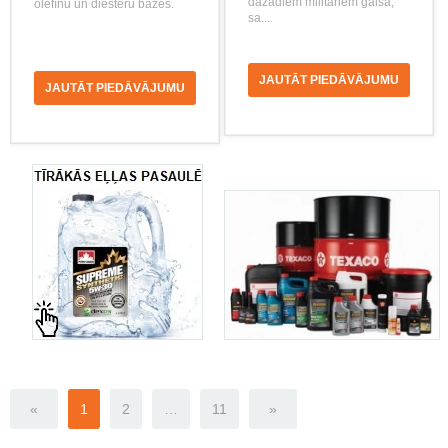
dažādiem militāriem gaisa,
olefīnu un diesteru bāzes.
sa...
JAUTĀT PIEDĀVĀJUMU
JAUTĀT PIEDĀVĀJUMU
«
1
2
…
11
»