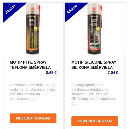
Atlaide
Atlaide
MOTIP PTFE SPRAY
MOTIP SILICONE SPRAY
TEFLONA SMĒRVIELA
SILIKONA SMĒRVIELA
8.68 €
7.04 €
Universāla smērviela - eļļa ar
Aizsargā gumijas un
izcilu mehānisko un termisko
plastmasas detaļas pret
stabilitāti metāla un
sasalšanu, izžūšanu un
plastmasas deta...
čīkstēšanu. Ūdeni atgrūdošs,
p...
PIEVIENOT GROZAM
PIEVIENOT GROZAM