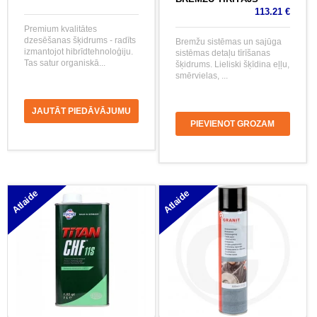
113.21 €
Premium kvalitātes
dzesēšanas šķidrums - radīts
Bremžu sistēmas un sajūga
izmantojot hibrīdtehnoloģiju.
sistēmas detaļu tīrīšanas
Tas satur organiskā...
šķidrums. Lieliski šķīdina eļļu,
smērvielas, ...
JAUTĀT PIEDĀVĀJUMU
PIEVIENOT GROZAM
Atlaide
Atlaide