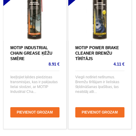
MOTIP INDUSTRIAL
MOTIP POWER BRAKE
CHAIN GREASE ĶĒŽU
CLEANER BREMŽU
SMĒRE
TĪRĪTĀJS
8.91 €
4.11 €
Ieeļļojiet ķēdes piedziņas
Viegli notīriet netīrumus.
transmisijas, kas ir pakļautas
Bremžu tīrītājam ir lieliskas
lielai slodzei, ar MOTIP
šķīdināšanas īpašības, tas
Industrial Cha...
neatstāj atli...
PIEVIENOT GROZAM
PIEVIENOT GROZAM