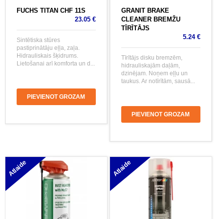
FUCHS TITAN CHF 11S
GRANIT BRAKE
23.05 €
CLEANER BREMŽU
TĪRĪTĀJS
5.24 €
Sintētiska stūres
pastiprinātāju eļļa, zaļa.
Hidrauliskais šķidrums.
Tīrītājs disku bremzēm,
Lietošanai arī komforta un d...
hidrauliskajām daļām,
dzinējam. Noņem eļļu un
taukus. Ar notīrītām, sausā...
PIEVIENOT GROZAM
PIEVIENOT GROZAM
Atlaide
Atlaide