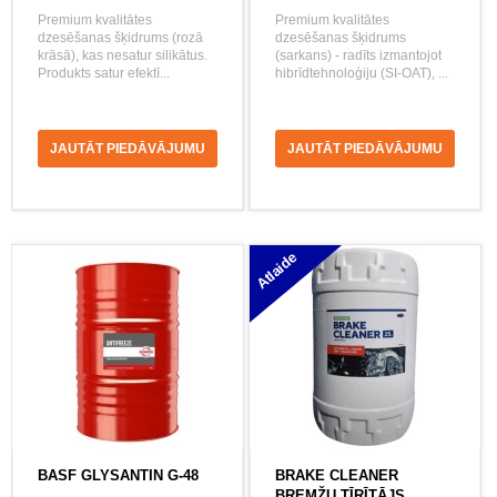
Premium kvalitātes
Premium kvalitātes
dzesēšanas šķidrums (rozā
dzesēšanas šķidrums
krāsā), kas nesatur silikātus.
(sarkans) - radīts izmantojot
Produkts satur efektī...
hibrīdtehnoloģiju (SI-OAT), ...
JAUTĀT PIEDĀVĀJUMU
JAUTĀT PIEDĀVĀJUMU
Atlaide
BASF GLYSANTIN G-48
BRAKE CLEANER
BREMŽU TĪRĪTĀJS