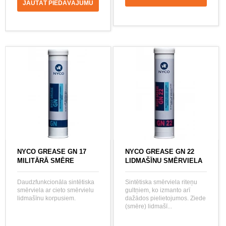
JAUTĀT PIEDĀVĀJUMU
NYCO GREASE GN 17
NYCO GREASE GN 22
MILITĀRĀ SMĒRE
LIDMAŠĪNU SMĒRVIELA
Daudzfunkcionāla sintētiska
Sintētiska smērviela riteņu
smērviela ar cieto smērvielu
gultņiem, ko izmanto arī
lidmašīnu korpusiem.
dažādos pielietojumos. Ziede
(smēre) lidmašī...