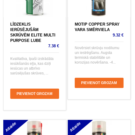
LĪDZEKLIS
MOTIP COPPER SPRAY
IERŪSĒJUŠĀM
VARA SMĒRVIELA
SKRŪVĒM ELITE MULTI
9.32 €
PURPOSE LUBE
7.38 €
Novērsiet skrūvju nodilumu
un iestrēgšanu. Augsta
termiskā stabilitāte un
Kvalitatīva, īpaši izstrādāta
korozijas novēršana. -4...
iesūkšanās eļļa, kas dziļi
iesūcas un atbrīvo
sarūsējušas skrūves, ...
PIEVIENOT GROZAM
PIEVIENOT GROZAM
Atlaide
Atlaide