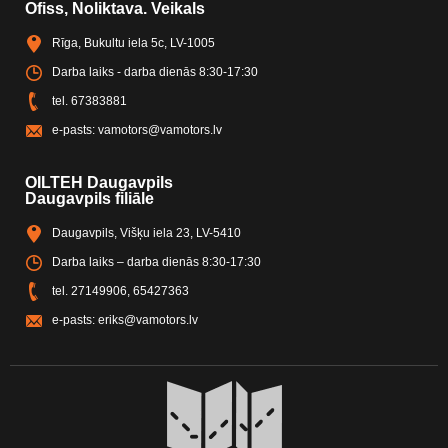
Ofiss, Noliktava. Veikals
Rīga, Bukultu iela 5c, LV-1005
Darba laiks - darba dienās 8:30-17:30
tel.
67383881
e-pasts:
vamotors@vamotors.lv
OILTEH Daugavpils
Daugavpils filiāle
Daugavpils, Višķu iela 23, LV-5410
Darba laiks – darba dienās 8:30-17:30
tel.
27149906
,
65427363
e-pasts:
eriks@vamotors.lv