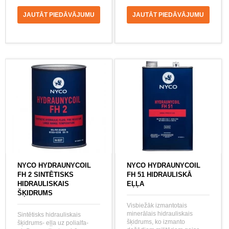
JAUTĀT PIEDĀVĀJUMU
JAUTĀT PIEDĀVĀJUMU
NYCO HYDRAUNYCOIL
NYCO HYDRAUNYCOIL
FH 2 SINTĒTISKS
FH 51 HIDRAULISKĀ
HIDRAULISKAIS
EĻĻA
ŠĶIDRUMS
Visbiežāk izmantotais
minerālais hidrauliskais
Sintētisks hidrauliskais
šķidrums, ko izmanto
šķidrums- eļļa uz polialfa-