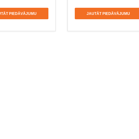
UTĀT PIEDĀVĀJUMU
JAUTĀT PIEDĀVĀJUMU