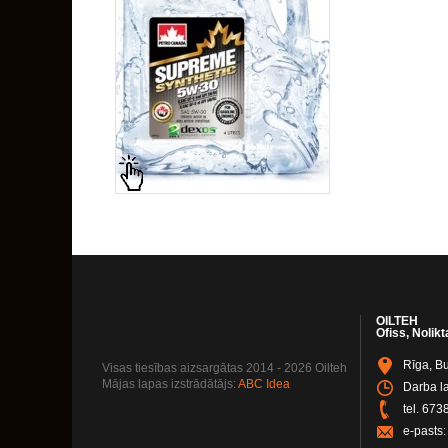
OILTEH
Ofiss, Nolikt
Rīga, Bu
Visas tiesības aizsargātas 2014 - 2026 Oilteh
Mājas lapas izstrādātājs:
ABC Idea
Darba la
tel.
673
e-pasts