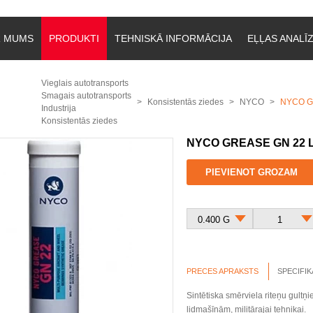
R MUMS
PRODUKTI
TEHNISKĀ INFORMĀCIJA
EĻĻAS ANALĪ
Vieglais autotransports
Smagais autotransports
Konsistentās ziedes
NYCO
NYCO GR
Industrija
Konsistentās ziedes
NYCO GREASE GN 22 
PIEVIENOT GROZAM
0.400 G
1
PRECES APRAKSTS
SPECIFIK
Sintētiska smērviela riteņu gultņ
lidmašīnām, militārajai tehnikai.