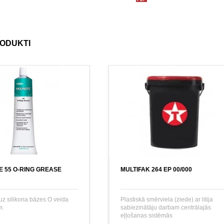
RODUKTI
 55 O-RING GREASE
MULTIFAK 264 EP 00/000
uz silikona bāzes O veida
Plastiskā smērviela (ziede) ar litija
m.
sabiezinātāju darbam centrālajās
eļļošanas sistēmās