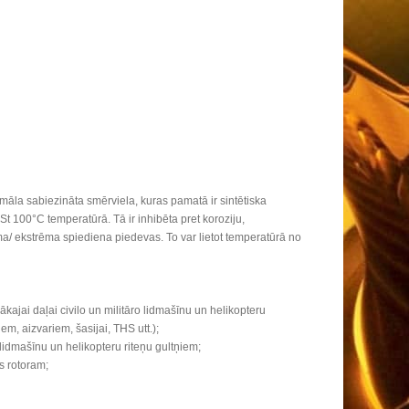
a sabiezināta smērviela, kuras pamatā ir sintētiska
cSt 100°C temperatūrā. Tā ir inhibēta pret koroziju,
a/ ekstrēma spiediena piedevas. To var lietot temperatūrā no
kajai daļai civilo un militāro lidmašīnu un helikopteru
em, aizvariem, šasijai, THS utt.);
o lidmašīnu un helikopteru riteņu gultņiem;
s rotoram;