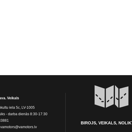
ava. Veikals
kultu iela 5c, LV-1005
iks - darba dienās 8:30-17:30
83881
BIROJS, VEIKALS, NOLI
:
vamotors@vamotors.lv