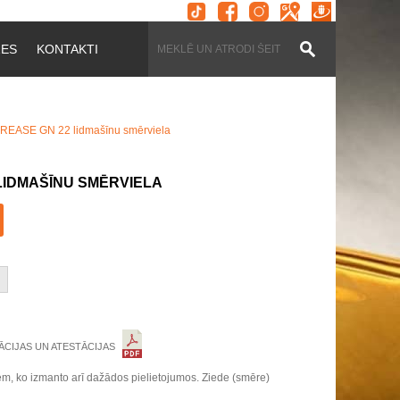
ZES
KONTAKTI
EASE GN 22 lidmašīnu smērviela
LIDMAŠĪNU SMĒRVIELA
ĀCIJAS UN ATESTĀCIJAS
iem, ko izmanto arī dažādos pielietojumos. Ziede (smēre)