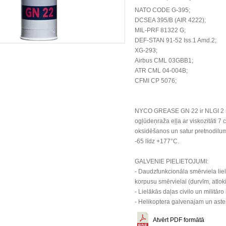
NATO CODE G-395;
DCSEA 395/B (AIR 4222);
MIL-PRF 81322 G;
DEF-STAN 91-52 Iss.1 Amd.2;
XG-293;
Airbus CML 03GBB1;
ATR CML 04-004B;
CFMI CP 5076;
NYCO GREASE GN 22 ir NLGI 2 māl
ogļūdeņraža eļļa ar viskozitāti 7 
oksidēšanos un satur pretnodilum
-65 līdz +177°C.
GALVENIE PIELIETOJUMI:
- Daudzfunkcionāla smērviela lielā
korpusu smērvielai (durvīm, atloki
- Lielākās daļas civilo un militār
- Helikoptera galvenajam un aste
Atvērt PDF formātā