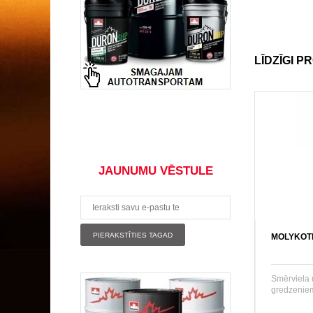
LĪDZĪGI P
JAUNUMU VĒSTULE
MOLYKOTE
Smērviela 
gredzenie