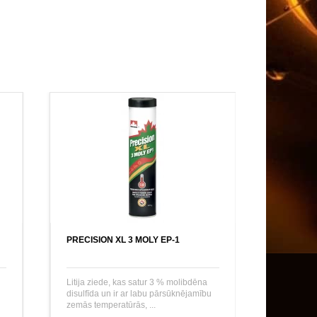
PRECISION XL 3 MOLY EP-1
Litija ziede, kas satur 3 % molibdēna
disulfīda un ir ar labu pārsūknējamību
zemās temperatūrās, ...