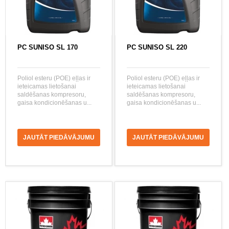
PC SUNISO SL 170
PC SUNISO SL 220
Poliol esteru (POE) eļļas ir
Poliol esteru (POE) eļļas ir
ieteicamas lietošanai
ieteicamas lietošanai
saldēšanas kompresoru,
saldēšanas kompresoru,
gaisa kondicionēšanas u...
gaisa kondicionēšanas u...
JAUTĀT PIEDĀVĀJUMU
JAUTĀT PIEDĀVĀJUMU