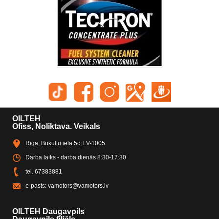
OILTEH
Ofiss, Noliktava. Veikals
Rīga, Bukultu iela 5c, LV-1005
Darba laiks - darba dienās 8:30-17:30
tel.
67383881
e-pasts:
vamotors@vamotors.lv
OILTEH Daugavpils