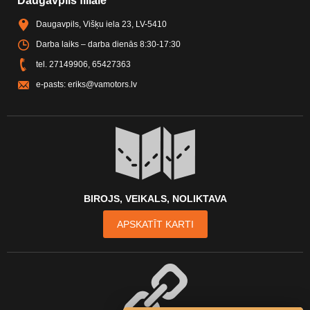
Daugavpils filiāle
Daugavpils, Višķu iela 23, LV-5410
Darba laiks – darba dienās 8:30-17:30
tel.
27149906
,
65427363
e-pasts:
eriks@vamotors.lv
BIROJS, VEIKALS, NOLIKTAVA
APSKATĪT KARTI