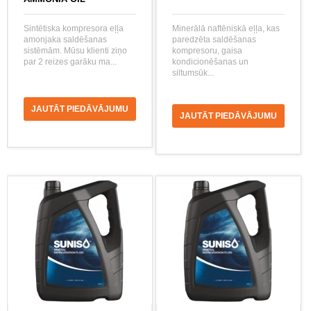
Sintētiska kompresora eļļa
Minerālā naftēniskā eļļa, kas
amonjaka saldēšanas
paredzēta saldēšanas
sistēmām. Mūsu klienti ziņo
kompresoru, gaisa
par 2 reizes garāku ma...
kondicionēšanas un
siltumsūk...
JAUTĀT PIEDĀVĀJUMU
JAUTĀT PIEDĀVĀJUMU