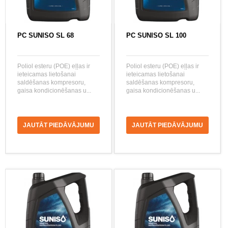
PC SUNISO SL 68
PC SUNISO SL 100
Poliol esteru (POE) eļļas ir
Poliol esteru (POE) eļļas ir
ieteicamas lietošanai
ieteicamas lietošanai
saldēšanas kompresoru,
saldēšanas kompresoru,
gaisa kondicionēšanas u...
gaisa kondicionēšanas u...
JAUTĀT PIEDĀVĀJUMU
JAUTĀT PIEDĀVĀJUMU