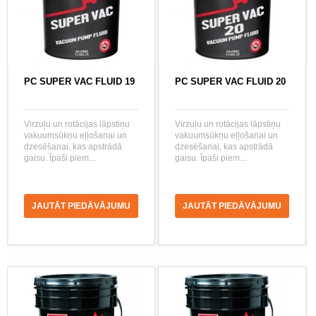
PC SUPER VAC FLUID 19
PC SUPER VAC FLUID 20
Virzuļu un rotācijas lāpstiņu
Virzuļu un rotācijas lāpstiņu
vakuumsūkņu eļļošanai un
vakuumsūkņu eļļošanai un
dzesēšanai, kas apstrādā
dzesēšanai, kas apstrādā
gaisu. Īpaši piem...
gaisu. Īpaši piem...
JAUTĀT PIEDĀVĀJUMU
JAUTĀT PIEDĀVĀJUMU