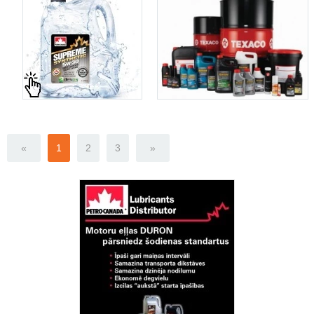
«
1
2
3
»