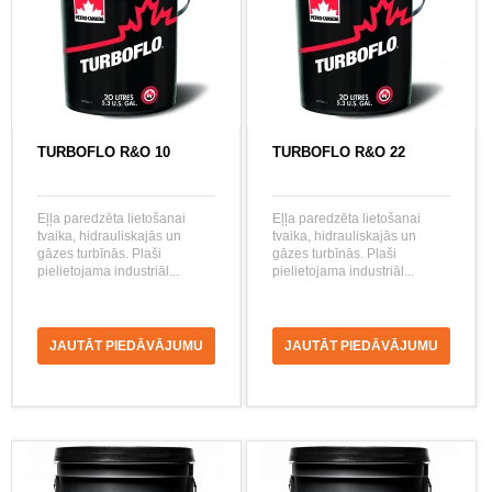
TURBOFLO R&O 10
TURBOFLO R&O 22
Eļļa paredzēta lietošanai
Eļļa paredzēta lietošanai
tvaika, hidrauliskajās un
tvaika, hidrauliskajās un
gāzes turbīnās. Plaši
gāzes turbīnās. Plaši
pielietojama industriāl...
pielietojama industriāl...
JAUTĀT PIEDĀVĀJUMU
JAUTĀT PIEDĀVĀJUMU