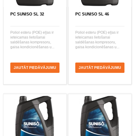
PC SUNISO SL 32
PC SUNISO SL 46
Poliol esteru (POE) eļļas ir
Poliol esteru (POE) eļļas ir
ieteicamas lietošanai
ieteicamas lietošanai
saldēšanas kompresoru,
saldēšanas kompresoru,
gaisa kondicionēšanas u...
gaisa kondicionēšanas u...
JAUTĀT PIEDĀVĀJUMU
JAUTĀT PIEDĀVĀJUMU