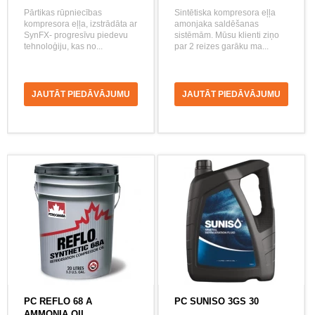
Pārtikas rūpniecības
Sintētiska kompresora eļļa
kompresora eļļa, izstrādāta ar
amonjaka saldēšanas
SynFX- progresīvu piedevu
sistēmām. Mūsu klienti ziņo
tehnoloģiju, kas no...
par 2 reizes garāku ma...
JAUTĀT PIEDĀVĀJUMU
JAUTĀT PIEDĀVĀJUMU
PC REFLO 68 A
PC SUNISO 3GS 30
AMMONIA OIL