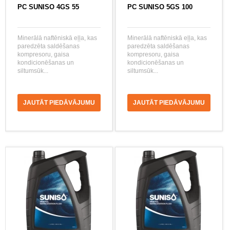
PC SUNISO 4GS 55
PC SUNISO 5GS 100
Minerālā naftēniskā eļļa, kas
Minerālā naftēniskā eļļa, kas
paredzēta saldēšanas
paredzēta saldēšanas
kompresoru, gaisa
kompresoru, gaisa
kondicionēšanas un
kondicionēšanas un
siltumsūk...
siltumsūk...
JAUTĀT PIEDĀVĀJUMU
JAUTĀT PIEDĀVĀJUMU