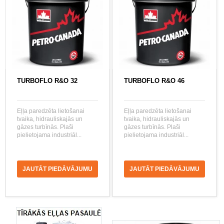
TURBOFLO R&O 32
TURBOFLO R&O 46
Eļļa paredzēta lietošanai
Eļļa paredzēta lietošanai
tvaika, hidrauliskajās un
tvaika, hidrauliskajās un
gāzes turbīnās. Plaši
gāzes turbīnās. Plaši
pielietojama industriāl...
pielietojama industriāl...
JAUTĀT PIEDĀVĀJUMU
JAUTĀT PIEDĀVĀJUMU