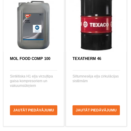
MOL FOOD COMP 100
TEXATHERM 46
Sintētiska H1 eļļa virzuļtipa
Siltumnesēja eļļa cirkulācijas
gaisa kompresoriem un
sistēmām
vakuumsūkņiem
JAUTĀT PIEDĀVĀJUMU
JAUTĀT PIEDĀVĀJUMU