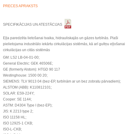
PRECES APRAKSTS
SPECIFIKĀCIJAS UN ATESTĀCIJAS
Eļļa paredzēta lietošanai tvaika, hidrauliskajās un gāzes turbīnās. Plaši
pielietojama industriālo iekārtu cirkulācijas sistēmās, kā arī gultņu eļļošanai
cirkulācijas un citās sistēmās
GM: LS2 LB-04-01-00;
General Electric: GEK 46506E;
GE (formerly Alstom): HTGD 90 117
Westinghouse: 1500 00 20;
SIEMENS: TLV 9013 04 (bez-EP, turbīnām ar un bez zobratu pārvadiem);
ALSTOM (ABB): K110812101;
SOLAR: ES9-224Y;
Cooper: SE 1144;
ASTM: D4304 Type I (bez-EP);
JIS: K 2213 type 2;
ISO 11158 HL;
ISO 12925-1 CKB;
ISO-L-CKB;