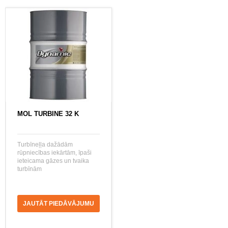
MOL TURBINE 32 K
Turbīneļļa dažādām
rūpniecības iekārtām, īpaši
ieteicama gāzes un tvaika
turbīnām
JAUTĀT PIEDĀVĀJUMU