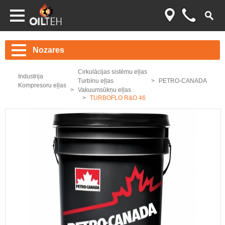
Nozares
Cirkulācijas sistēmu eļļas
Industrija
Turbīnu eļļas
PETRO-CANADA
Kompresoru eļļas
Vakuumsūkņu eļļas
TURBOFLO R&O 46