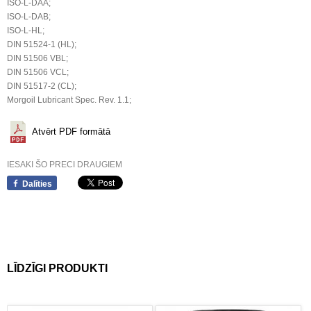
ISO-L-DAA;
ISO-L-DAB;
ISO-L-HL;
DIN 51524-1 (HL);
DIN 51506 VBL;
DIN 51506 VCL;
DIN 51517-2 (CL);
Morgoil Lubricant Spec. Rev. 1.1;
Atvērt PDF formātā
IESAKI ŠO PRECI DRAUGIEM
Dalīties
LĪDZĪGI PRODUKTI