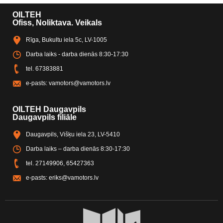
OILTEH
Ofiss, Noliktava. Veikals
Rīga, Bukultu iela 5c, LV-1005
Darba laiks - darba dienās 8:30-17:30
tel.
67383881
e-pasts:
vamotors@vamotors.lv
OILTEH Daugavpils
Daugavpils filiāle
Daugavpils, Višķu iela 23, LV-5410
Darba laiks – darba dienās 8:30-17:30
tel.
27149906
,
65427363
e-pasts:
eriks@vamotors.lv