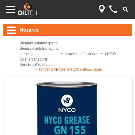
Nozares
Vieglais autotransports
Smagais autotransports
Industrija
Konsistentās ziedes
NYCO
Ūdens transports
Konsistentās ziedes
NYCO GREASE GN 155 militārā ziede