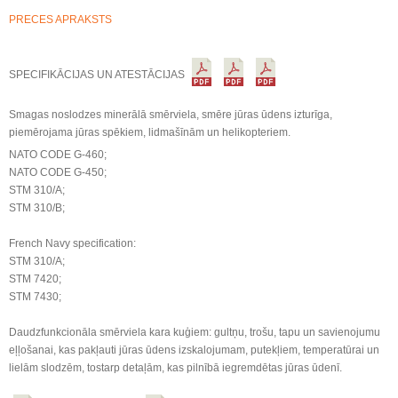
PRECES APRAKSTS
SPECIFIKĀCIJAS UN ATESTĀCIJAS
Smagas noslodzes minerālā smērviela, smēre jūras ūdens izturīga,
piemērojama jūras spēkiem, lidmašīnām un helikopteriem.
NATO CODE G-460;
NATO CODE G-450;
STM 310/A;
STM 310/B;
French Navy specification:
STM 310/A;
STM 7420;
STM 7430;
Daudzfunkcionāla smērviela kara kuģiem: gultņu, trošu, tapu un savienojumu
eļļošanai, kas pakļauti jūras ūdens izskalojumam, putekļiem, temperatūrai un
lielām slodzēm, tostarp detaļām, kas pilnībā iegremdētas jūras ūdenī.