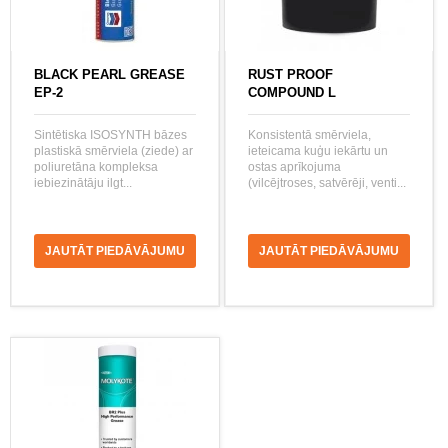
BLACK PEARL GREASE
RUST PROOF
EP-2
COMPOUND L
Sintētiska ISOSYNTH bāzes
Konsistentā smērviela,
plastiskā smērviela (ziede) ar
ieteicama kuģu iekārtu un
poliuretāna kompleksa
ostas aprīkojuma
iebiezinātāju ilgt...
(vilcējtroses, satvērēji, venti...
JAUTĀT PIEDĀVĀJUMU
JAUTĀT PIEDĀVĀJUMU