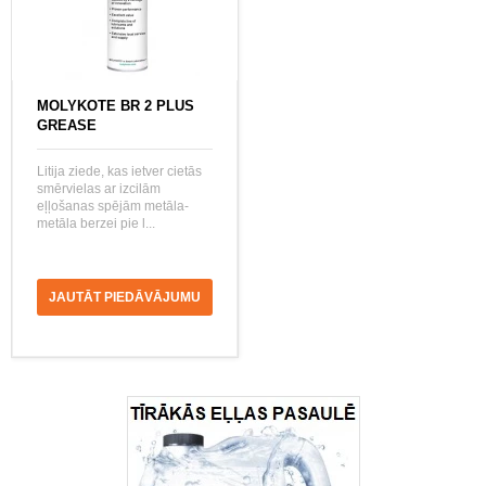
MOLYKOTE BR 2 PLUS
GREASE
Litija ziede, kas ietver cietās
smērvielas ar izcilām
eļļošanas spējām metāla-
metāla berzei pie l...
JAUTĀT PIEDĀVĀJUMU