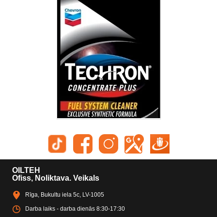
OILTEH
Ofiss, Noliktava. Veikals
Rīga, Bukultu iela 5c, LV-1005
Darba laiks - darba dienās 8:30-17:30