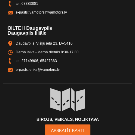
tel.
67383881
e-pasts:
vamotors@vamotors.lv
OILTEH Daugavpils
Daugavpils filiāle
Daugavpils, Višķu iela 23, LV-5410
Darba laiks – darba dienās 8:30-17:30
tel.
27149906
,
65427363
e-pasts:
eriks@vamotors.lv
BIROJS, VEIKALS, NOLIKTAVA
APSKATĪT KARTI