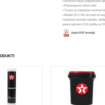
• (rezerves kājas) Bagarēšana (g
• Pārvietojamie ūdens sieti
• Troses un vispārējas nozīmes k
• Marfak XD 2 M3 var lietot arī 
nesējviela termiski sadalās, atst
paliek aptuveni 22% grafīta un 
Atvērt PDF formātā
RODUKTI