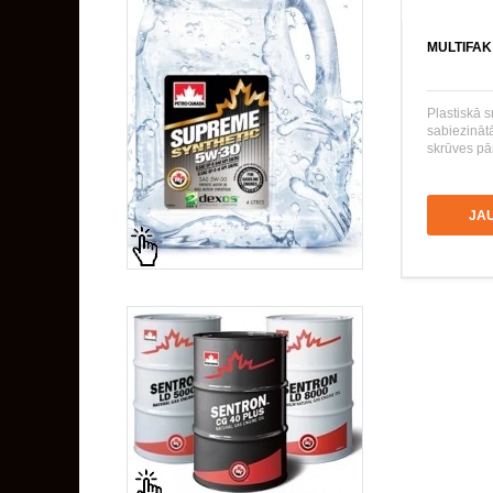
MULTIFAK
Plastiskā sm
sabiezinātā
skrūves p
JA