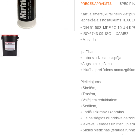
PRECES APRAKSTS
SPECIFIK
Kalcija smēre, kurai nelīp klāt pu
Iepriekšējais nosaukums TEXCL
• DIN 51 502: MPF 2C-10 UN KP
• ISO 6743-09: ISO-L-XAAIB2
• Masada
Īpašības:
• Laba slodzes nestspēja.
• Augsta pielipšana.
• Izturība pret ūdens nomazgāšan
Pielietojums:
• Strelēm,
• Trosēm,
• Vaļējiem reduktoriem.
• Sedliem,
• Lodīšu dzirnavu zobratos
• Lielos slēgtos cilindriskajos zob
• Iekrāvēji (sliedes un riteņu pied
• Slīdes piedziņas (tērauda rūpnī