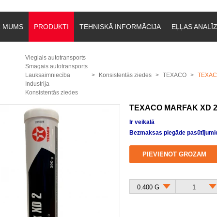
R MUMS
PRODUKTI
TEHNISKĀ INFORMĀCIJA
EĻĻAS ANALĪ
Vieglais autotransports
Smagais autotransports
Lauksaimniecība
Konsistentās ziedes
TEXACO
TEXACO
Industrija
Konsistentās ziedes
TEXACO MARFAK XD 2
Ir veikalā
Bezmaksas piegāde pasūtījumie
PIEVIENOT GROZAM
0.400 G
1