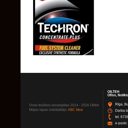
OILTEH
Ofiss, Nolikt
Rīga, Bu
Visas tiesības aizsargātas 2014 - 2026 Oilteh
Mājas lapas izstrādātājs:
ABC Idea
Darba la
tel.
673
e-pasts