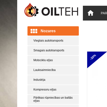
PA
Nozares
Vieglais autotransports
Smagais autotransports
-10%
Motociklu eļļas
Lauksaimniecība
Industrija
Kompresoru eļļas
Pārtikas rūpniecības un baltās
eļļas