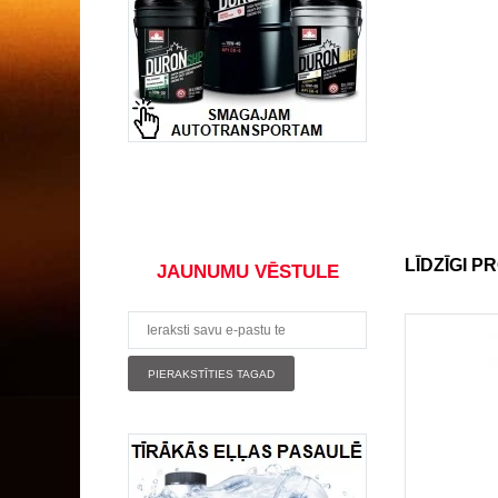
LĪDZĪGI P
JAUNUMU VĒSTULE