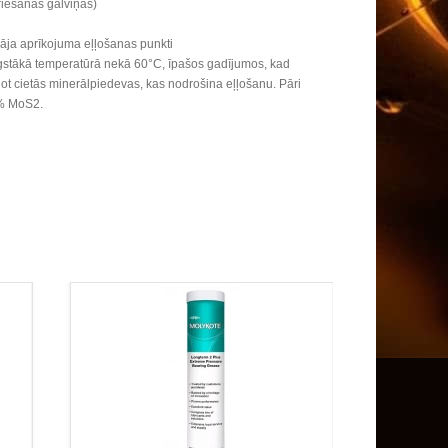
riešanas galviņas)
lāja aprīkojuma eļļošanas punkti
augstākā temperatūrā nekā 60°C, īpašos gadījumos, kad
ājot cietās minerālpiedevas, kas nodrošina eļļošanu. Pāri
3% MoS2.