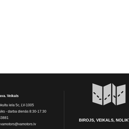
ava. Veikals
kultu iela 5c, LV-1005
iks - darba dienās 8:30-17:30
83881
BIROJS, VEIKALS, NOLI
:
vamotors@vamotors.lv