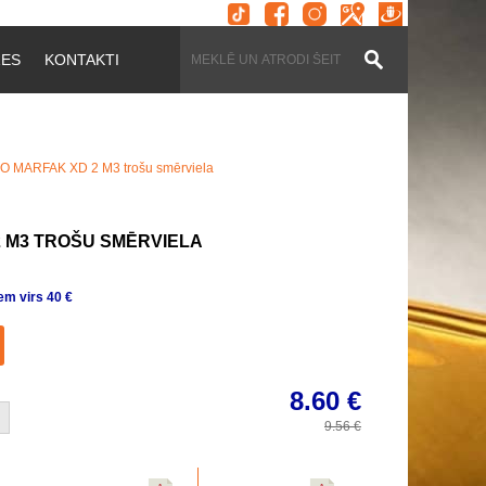
ZES
KONTAKTI
 MARFAK XD 2 M3 trošu smērviela
 M3 TROŠU SMĒRVIELA
m virs 40 €
8.60
€
9.56
€