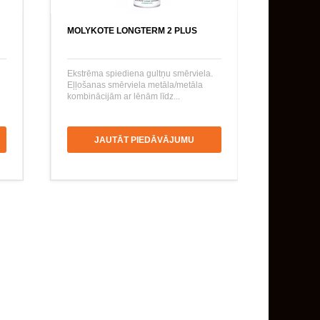
MOLYKOTE LONGTERM 2 PLUS
Ekstrēma spiediena gultņu smērviela.
Eļļošanas smērviela metāla/metāla
kombinācijām ar lēnām līdz...
JAUTĀT PIEDĀVĀJUMU