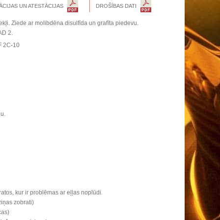
ĀCIJAS UN ATESTĀCIJAS
DROŠĪBAS DATI
tekļi. Ziede ar molibdēna disulfīda un grafīta piedevu.
AD 2.
F 2C-10
u.
ratos, kur ir problēmas ar eļļas noplūdi.
ziņas zobrati)
cas)