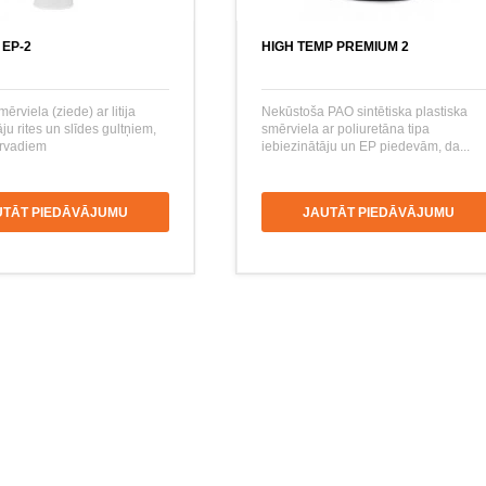
 EP-2
HIGH TEMP PREMIUM 2
ērviela (ziede) ar litija
Nekūstoša PAO sintētiska plastiska
ju rites un slīdes gultņiem,
smērviela ar poliuretāna tipa
ārvadiem
iebiezinātāju un EP piedevām, da...
UTĀT PIEDĀVĀJUMU
JAUTĀT PIEDĀVĀJUMU