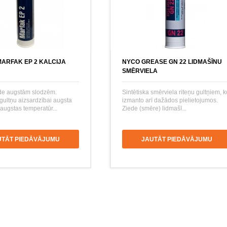
ARFAK EP 2 KALCIJA
NYCO GREASE GN 22 LIDMAŠĪNU
SMĒRVIELA
ede augstām slodzēm.
Sintētiska smērviela riteņu gultņiem, k
gultņu aizsardzībai augsta
izmanto arī dažādos pielietojumos.
augstas temperatūr...
Ziede (smēre) lidmašī...
UTĀT PIEDĀVĀJUMU
JAUTĀT PIEDĀVĀJUMU