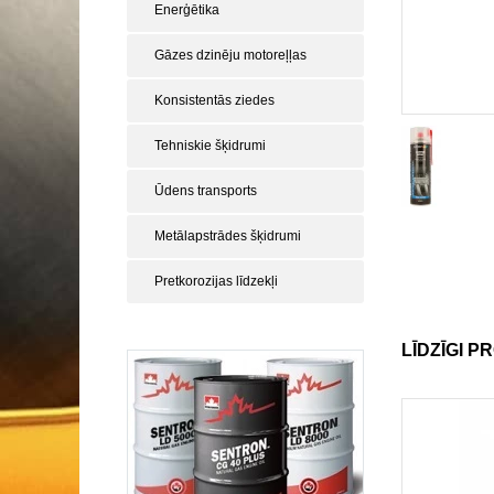
Enerģētika
Gāzes dzinēju motoreļļas
Konsistentās ziedes
Tehniskie šķidrumi
Ūdens transports
Metālapstrādes šķidrumi
Pretkorozijas līdzekļi
LĪDZĪGI P