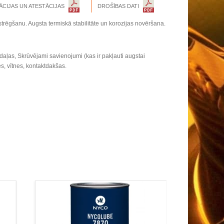
ĀCIJAS UN ATESTĀCIJAS
DROŠĪBAS DATI
trēgšanu. Augsta termiskā stabilitāte un korozijas novēršana.
aļas, Skrūvējami savienojumi (kas ir pakļauti augstai
s, vītnes, kontaktdakšas.