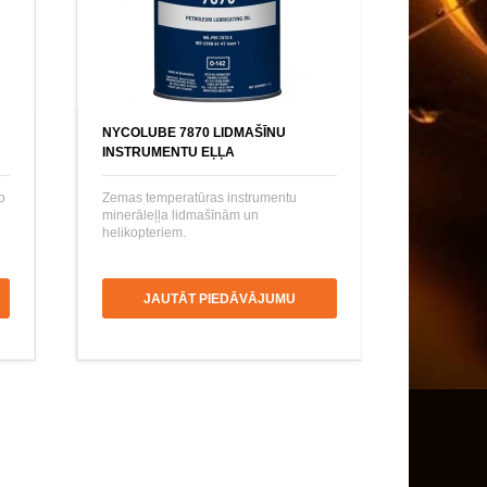
NYCOLUBE 7870 LIDMAŠĪNU
INSTRUMENTU EĻĻA
o
Zemas temperatūras instrumentu
minerāleļļa lidmašīnām un
helikopteriem.
JAUTĀT PIEDĀVĀJUMU