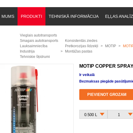
R MUMS
PRODUKTI
TEHNISKĀ INFORMĀCIJA
EĻĻAS ANALĪ
Vieglais autotransports
Smagais autotransports
Konsistentās ziedes
Lauksaimniecība
Pretkorozijas līdzekļi
MOTIP
MOTIP
Industrija
Montāžas pastas
Tehniskie šķidrumi
MOTIP COPPER SPRAY
Ir veikalā
Bezmaksas piegāde pasūtījumie
PIEVIENOT GROZAM
0.500 L
1