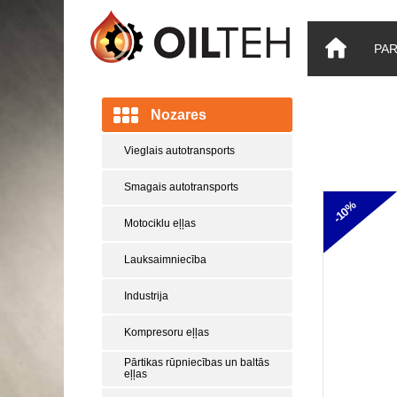
PA
Nozares
Vieglais autotransports
Smagais autotransports
-10%
Motociklu eļļas
Lauksaimniecība
Industrija
Kompresoru eļļas
Pārtikas rūpniecības un baltās
eļļas