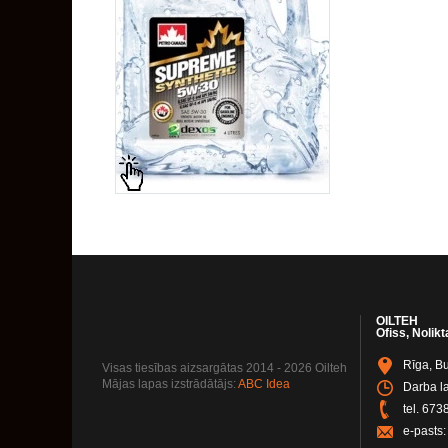
OILTEH
Ofiss, Nolikt
Rīga, Bu
Visas tiesības aizsargātas 2014 - 2026 Oilteh
Mājas lapas izstrādātājs:
ABC Idea
Darba la
tel.
673
e-pasts