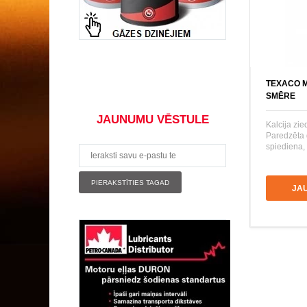
TEXACO M
SMĒRE
JAUNUMU VĒSTULE
Kalcija zi
Paredzēta 
spiediena, 
JA