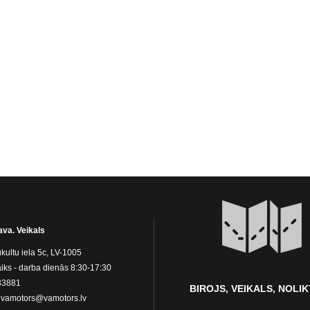
ava. Veikals
kultu iela 5c, LV-1005
iks - darba dienās 8:30-17:30
83881
BIROJS, VEIKALS, NOLI
:
vamotors@vamotors.lv