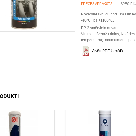
PRECES APRAKSTS
SPECIFIK
Novērsiet skrūvju nodilumu un ies
-40°C līdz +1100°C.
EP-2 smērviela ar varu.
Virsmas: Bremžu daļas, Izplūdes d
temperatūrai), akumulatora spaile
Atvērt PDF formātā
RODUKTI