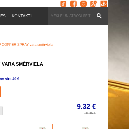
ZES
KONTAKTI
 COPPER SPRAY vara smērviela
 VARA SMĒRVIELA
m virs 40 €
9.32
€
10.36
€