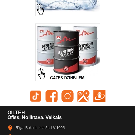
OILTEH
Ofiss, Noliktava. Veikals
Rīga, Bukultu iela 5c, LV-1005