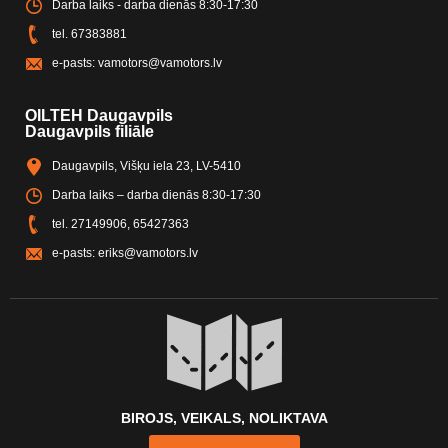
Darba laiks - darba dienās 8:30-17:30
tel.
67383881
e-pasts:
vamotors@vamotors.lv
OILTEH Daugavpils
Daugavpils filiāle
Daugavpils, Višķu iela 23, LV-5410
Darba laiks – darba dienās 8:30-17:30
tel.
27149906
,
65427363
e-pasts:
eriks@vamotors.lv
BIROJS, VEIKALS, NOLIKTAVA