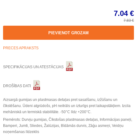
7.04
€
7.83
€
PIEVIENOT GROZAM
PRECES APRAKSTS
SPECIFIKĀCIJAS UN ATESTĀCIJAS
DROŠĪBAS DATI
Aizsargā gumijas un plastmasas detaļas pret sasalšanu, izžūšanu un
čīkstēšanu. Ūdeni atgrūdošs, pH neitrāls un izturīgs pret laikapstākļiem. Izcila
mehāniskā un termiskā stabilitāte. -50°C līdz +200°C.
Piemērots: Durvju gumijas, Čīkstošas plastmasas detaļas, Informācijas paneļi,
Bamperi, Jumti, Sliedes, Žalūzijas, Bīdāmās durvis, Zāģu asmeņi, Veidņu
noņemšanas līdzeklis