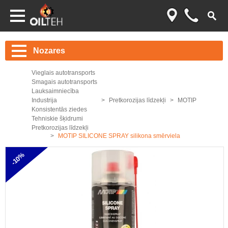
Nozares
Vieglais autotransports
Smagais autotransports
Lauksaimniecība
Industrija
Pretkorozijas līdzekļi
MOTIP
Konsistentās ziedes
Tehniskie šķidrumi
Pretkorozijas līdzekļi
MOTIP SILICONE SPRAY silikona smērviela
-10%