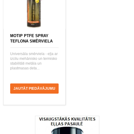
MOTIP PTFE SPRAY
TEFLONA SMĒRVIELA
Universāla smērviela - eļļa ar
izcilu mehānisko un termisko
stabilitāti metāla un
plastmasas deta...
JAUTĀT PIEDĀVĀJUMU