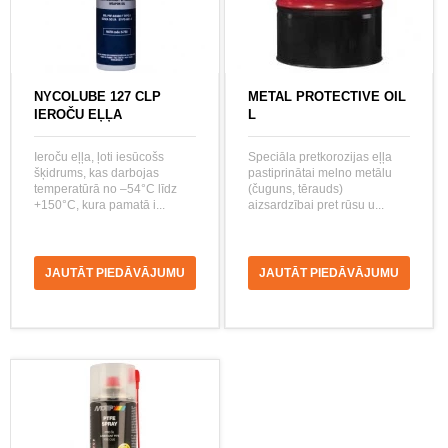
NYCOLUBE 127 CLP
METAL PROTECTIVE OIL
IEROČU EĻĻA
L
Ieroču eļļa, ļoti iesūcošs
Speciāla pretkorozijas eļļa
šķidrums, kas darbojas
pastiprinātai melno metālu
temperatūrā no –54°C līdz
(čuguns, tērauds)
+150°C, kura pamatā i...
aizsardzībai pret rūsu u...
JAUTĀT PIEDĀVĀJUMU
JAUTĀT PIEDĀVĀJUMU