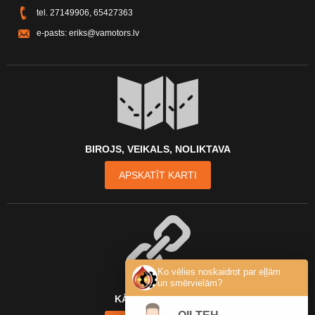
tel.
27149906
,
65427363
e-pasts:
eriks@vamotors.lv
BIROJS, VEIKALS, NOLIKTAVA
APSKATĪT KARTI
Ko vēlies noskaidrot par eļļām
un smērvielām?
KĀ MŪS ATRAST?