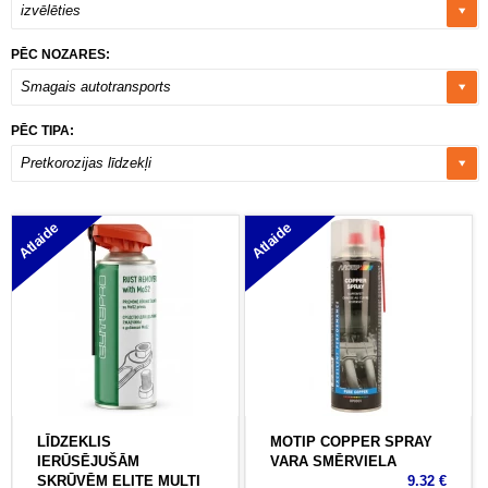
izvēlēties
PĒC NOZARES:
Smagais autotransports
PĒC TIPA:
Pretkorozijas līdzekļi
Atlaide
Atlaide
LĪDZEKLIS
MOTIP COPPER SPRAY
IERŪSĒJUŠĀM
VARA SMĒRVIELA
SKRŪVĒM ELITE MULTI
9.32 €