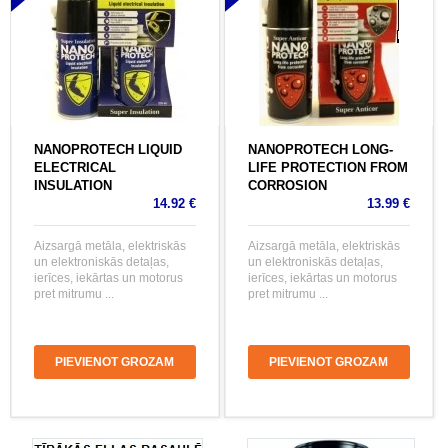
NANOPROTECH LIQUID
NANOPROTECH LONG-
ELECTRICAL
LIFE PROTECTION FROM
INSULATION
CORROSION
14.92 €
13.99 €
Aizsargā metāla, elektriskās
Aizsargā metāla, elektriskās
un elektroniskās detaļas,
un elektroniskās detaļas,
ierīces, iekārtas un motorus
ierīces, iekārtas un motorus
pret mitrumu ...
pret mitrumu ...
PIEVIENOT GROZAM
PIEVIENOT GROZAM