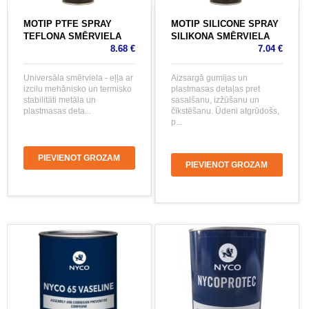
MOTIP PTFE SPRAY
MOTIP SILICONE SPRAY
TEFLONA SMĒRVIELA
SILIKONA SMĒRVIELA
8.68 €
7.04 €
Universāla smērviela - eļļa ar
Aizsargā gumijas un
izcilu mehānisko un termisko
plastmasas detaļas pret
stabilitāti metāla un
sasalšanu, izžūšanu un
plastmasas deta...
čīkstēšanu. Ūdeni atgrūdošs,
p...
PIEVIENOT GROZAM
PIEVIENOT GROZAM