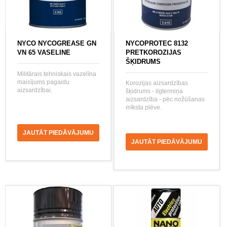
NYCO NYCOGREASE GN
NYCOPROTEC 8132
VN 65 VASELINE
PRETKOROZIJAS
ŠĶIDRUMS
Militārais tehniskais vazelīna
maisījums pagaidu
Korozijas aizsardzības
aizsardzībai.
šķidrums - ilgtermiņa
aizsardzība - pēc nožūšanas
mīksta plēve.
JAUTĀT PIEDĀVĀJUMU
JAUTĀT PIEDĀVĀJUMU