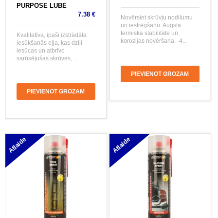
PURPOSE LUBE
7.38 €
Novērsiet skrūvju nodilumu
un iestrēgšanu. Augsta
termiskā stabilitāte un
Kvalitatīva, īpaši izstrādāta
korozijas novēršana. -4...
iesūkšanās eļļa, kas dziļi
iesūcas un atbrīvo
sarūsējušas skrūves, ...
PIEVIENOT GROZAM
PIEVIENOT GROZAM
Atlaide
Atlaide