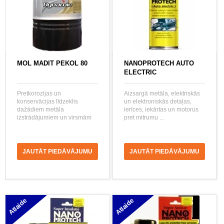
MOL MADIT PEKOL 80
NANOPROTECH AUTO
ELECTRIC
Pretkorozijas un
Aizsargā metāla, elektriskās
konservācijas līdzeklis
un elektroniskās detaļas,
dažādiem metāla
ierīces, iekārtas un motorus
izstrādājumiem un virsmām
pret mitrumu ...
JAUTĀT PIEDĀVĀJUMU
JAUTĀT PIEDĀVĀJUMU
Atlaide
Atlaide