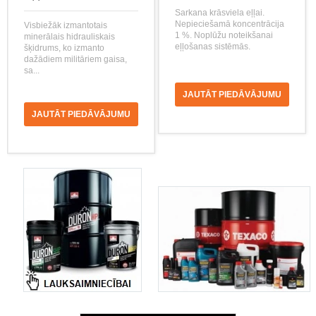
Sarkana krāsviela eļļai.
Nepieciešamā koncentrācija
Visbiežāk izmantotais
1 %. Noplūžu noteikšanai
minerālais hidrauliskais
eļļošanas sistēmās.
šķidrums, ko izmanto
dažādiem militāriem gaisa,
sa...
JAUTĀT PIEDĀVĀJUMU
JAUTĀT PIEDĀVĀJUMU