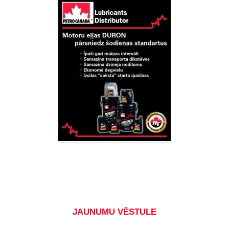
JAUNUMU VĒSTULE