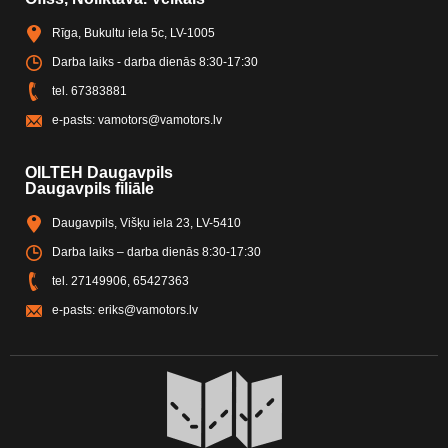
Rīga, Bukultu iela 5c, LV-1005
Darba laiks - darba dienās 8:30-17:30
tel.
67383881
e-pasts:
vamotors@vamotors.lv
OILTEH Daugavpils
Daugavpils filiāle
Daugavpils, Višķu iela 23, LV-5410
Darba laiks – darba dienās 8:30-17:30
tel.
27149906
,
65427363
e-pasts:
eriks@vamotors.lv