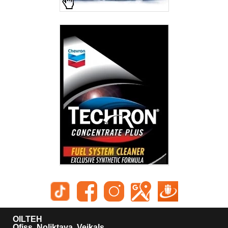
OILTEH
Ofiss, Noliktava. Veikals