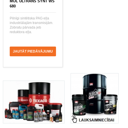
MOL ULTRANS SYNT WS
680
Pilnīgi sintētiska PAG eļļa
industriālajām transmisijām.
Zobratu pārvada jeb
reduktora eļļa.
JAUTĀT PIEDĀVĀJUMU