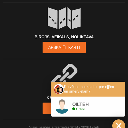
BIROJS, VEIKALS, NOLIKTAVA
APSKATĪT KARTI
Ko vēlies noskaidrot par eļļām
un smērvielām?
KĀ MŪS ATRAST?
OILTEH
KONTAKTI
Online
Visas tiesības aizsargātas 2014 - 2026 Oilteh