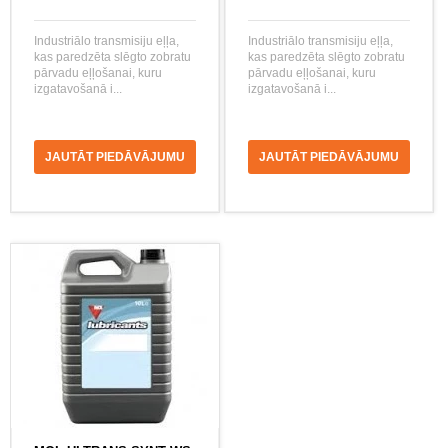
Industriālo transmisiju eļļa,
Industriālo transmisiju eļļa,
kas paredzēta slēgto zobratu
kas paredzēta slēgto zobratu
pārvadu eļļošanai, kuru
pārvadu eļļošanai, kuru
izgatavošanā i...
izgatavošanā i...
JAUTĀT PIEDĀVĀJUMU
JAUTĀT PIEDĀVĀJUMU