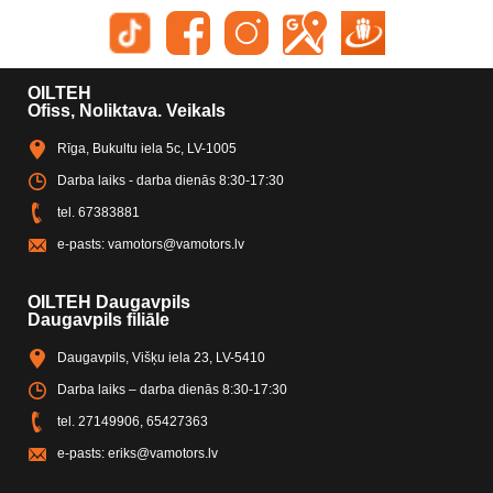
OILTEH
Ofiss, Noliktava. Veikals
Rīga, Bukultu iela 5c, LV-1005
Darba laiks - darba dienās 8:30-17:30
tel.
67383881
e-pasts:
vamotors@vamotors.lv
OILTEH Daugavpils
Daugavpils filiāle
Daugavpils, Višķu iela 23, LV-5410
Darba laiks – darba dienās 8:30-17:30
tel.
27149906
,
65427363
e-pasts:
eriks@vamotors.lv