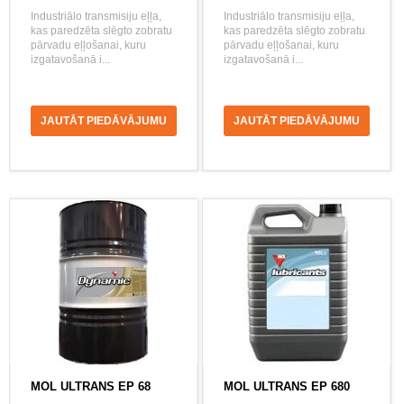
Industriālo transmisiju eļļa,
Industriālo transmisiju eļļa,
kas paredzēta slēgto zobratu
kas paredzēta slēgto zobratu
pārvadu eļļošanai, kuru
pārvadu eļļošanai, kuru
izgatavošanā i...
izgatavošanā i...
JAUTĀT PIEDĀVĀJUMU
JAUTĀT PIEDĀVĀJUMU
MOL ULTRANS EP 68
MOL ULTRANS EP 680