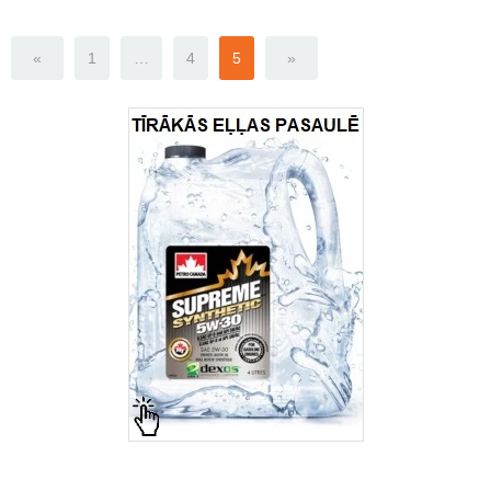
«
1
…
4
5
»