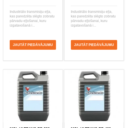
Industriālo transmisiju eļļa,
Industriālo transmisiju eļļa,
kas paredzēta slēgto zobratu
kas paredzēta slēgto zobratu
pārvadu eļļošanai, kuru
pārvadu eļļošanai, kuru
izgatavošanā i...
izgatavošanā i...
JAUTĀT PIEDĀVĀJUMU
JAUTĀT PIEDĀVĀJUMU