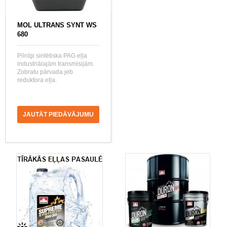
MOL ULTRANS SYNT WS
680
Pilnīgi sintētiska PAG eļļa
industriālajām transmisijām.
Zobratu pārvada jeb
reduktora eļļa.
JAUTĀT PIEDĀVĀJUMU