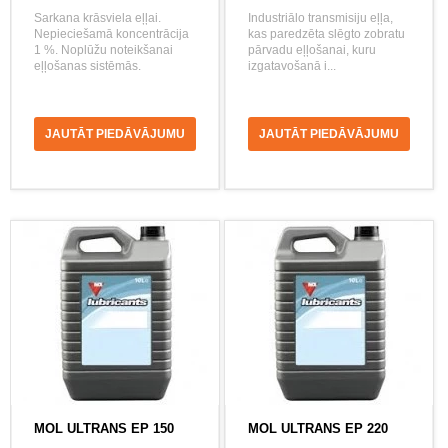
Sarkana krāsviela eļļai.
Industriālo transmisiju eļļa,
Nepieciešamā koncentrācija
kas paredzēta slēgto zobratu
1 %. Noplūžu noteikšanai
pārvadu eļļošanai, kuru
eļļošanas sistēmās.
izgatavošanā i...
JAUTĀT PIEDĀVĀJUMU
JAUTĀT PIEDĀVĀJUMU
MOL ULTRANS EP 150
MOL ULTRANS EP 220