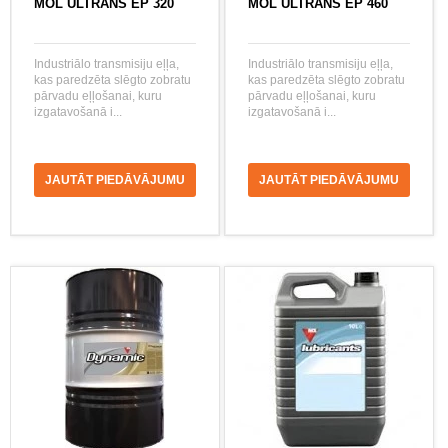
MOL ULTRANS EP 320
MOL ULTRANS EP 460
Industriālo transmisiju eļļa,
Industriālo transmisiju eļļa,
kas paredzēta slēgto zobratu
kas paredzēta slēgto zobratu
pārvadu eļļošanai, kuru
pārvadu eļļošanai, kuru
izgatavošanā i...
izgatavošanā i...
JAUTĀT PIEDĀVĀJUMU
JAUTĀT PIEDĀVĀJUMU