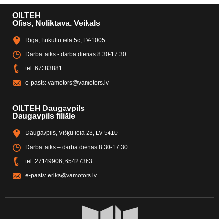
OILTEH
Ofiss, Noliktava. Veikals
Rīga, Bukultu iela 5c, LV-1005
Darba laiks - darba dienās 8:30-17:30
tel.
67383881
e-pasts:
vamotors@vamotors.lv
OILTEH Daugavpils
Daugavpils filiāle
Daugavpils, Višķu iela 23, LV-5410
Darba laiks – darba dienās 8:30-17:30
tel.
27149906
,
65427363
e-pasts:
eriks@vamotors.lv