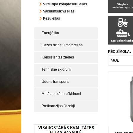
Virzuļtipa kompresoru eļļas
Vakuumsūkņu eļļas
Ķēžu eļļas
Enerģētika
Gāzes dzinēju motoreļļas
PĒC ZĪMOLA:
Konsistentās ziedes
MOL
Tehniskie šķidrumi
Ūdens transports
Metālapstrādes šķidrumi
Pretkorozijas līdzekļi