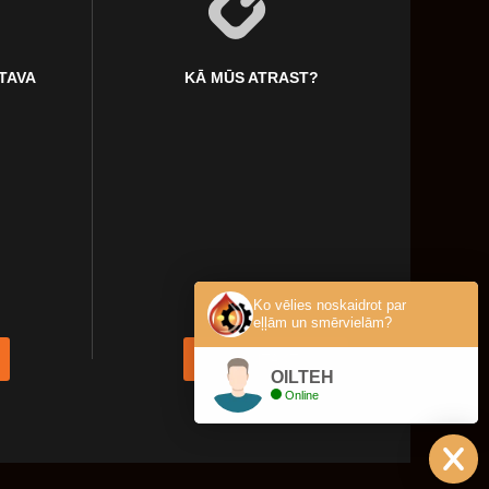
KTAVA
KĀ MŪS ATRAST?
Ko vēlies noskaidrot par
eļļām un smērvielām?
KONTAKTI
OILTEH
Online