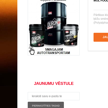
MOL FOOD
Pārtikas kl
ķēžu smēre
(Polyalphao
JA
JAUNUMU VĒSTULE