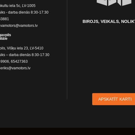
kultu iela 5c, LV-1005
iks - darba dienās 8:30-17:30
83881
BIROJS, VEIKALS, NOLI
:
vamotors@vamotors.lv
avpils
liāle
ls, Višķu iela 23, LV-5410
aiks – darba dienās 8:30-17:30
49906
,
65427363
:
eriks@vamotors.lv
APSKATĪT KARTI