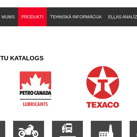
R MUMS
PRODUKTI
TEHNISKĀ INFORMĀCIJA
EĻĻAS ANALĪ
TU KATALOGS