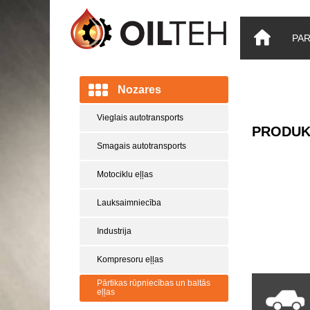
PA
Nozares
Vieglais autotransports
PRODUK
Smagais autotransports
Motociklu eļļas
Lauksaimniecība
Industrija
Kompresoru eļļas
Pārtikas rūpniecības un baltās
eļļas