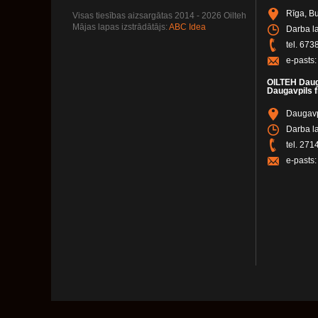
Rīga, Bu
Visas tiesības aizsargātas 2014 - 2026 Oilteh
Mājas lapas izstrādātājs:
ABC Idea
Darba la
tel.
673
e-pasts
OILTEH Daug
Daugavpils fi
Daugavpi
Darba l
tel.
271
e-pasts