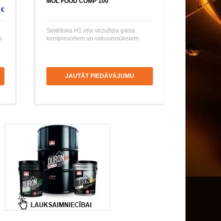
MOL FOOD COMP 100
 €
Sintētiska H1 eļļa virzuļtipa gaisa
o
kompresoriem un vakuumsūkņiem
JAUTĀT PIEDĀVĀJUMU