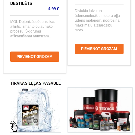
DESTILĒTS
4.99 €
Divtaktu laivu un
ūdensmotociklu motora eļļa
ūdens motoriem, nodrošina
MOL Dejonizēts ūdens, kas
maksimālu aizsardzību
attīrīts, izmantojot jaunāko
moto...
procesu. Šķidrumu
atšķaidīšanai antifrīzam...
PIEVIENOT GROZAM
PIEVIENOT GROZAM