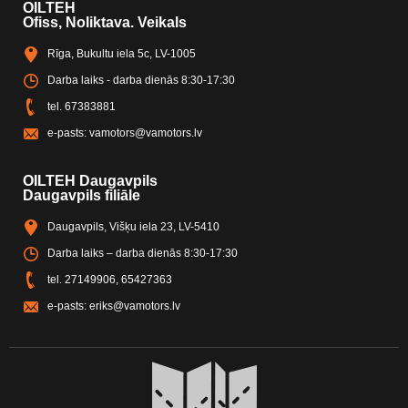
OILTEH
Ofiss, Noliktava. Veikals
Rīga, Bukultu iela 5c, LV-1005
Darba laiks - darba dienās 8:30-17:30
tel.
67383881
e-pasts:
vamotors@vamotors.lv
OILTEH Daugavpils
Daugavpils filiāle
Daugavpils, Višķu iela 23, LV-5410
Darba laiks – darba dienās 8:30-17:30
tel.
27149906
,
65427363
e-pasts:
eriks@vamotors.lv