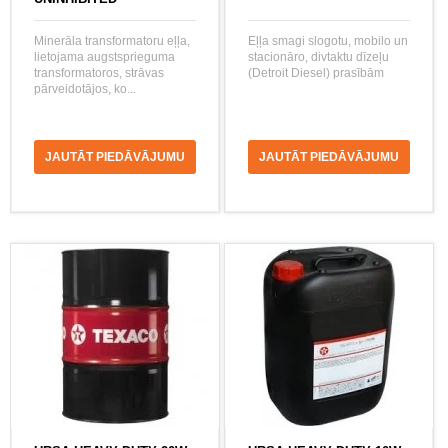
Minerāla transformatoru eļļa,
Eļļa smagi slogotu, mobilo un
lietojama augstsprieguma
stacionāro, divtaktu dīzeļu
transformatoros, strāvas
(Detroit Diesel) prasībām
pārveidotājos, ko...
JAUTĀT PIEDĀVĀJUMU
JAUTĀT PIEDĀVĀJUMU