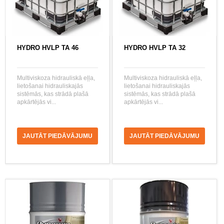
HYDRO HVLP TA 46
HYDRO HVLP TA 32
Multiviskoza hidrauliskā eļļa,
Multiviskoza hidrauliskā eļļa,
lietošanai hidrauliskajās
lietošanai hidrauliskajās
sistēmās, kas strādā plašā
sistēmās, kas strādā plašā
apkārtējās vi...
apkārtējās vi...
JAUTĀT PIEDĀVĀJUMU
JAUTĀT PIEDĀVĀJUMU