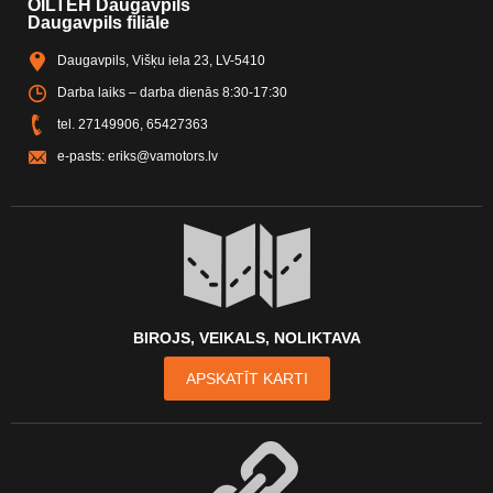
OILTEH Daugavpils
Daugavpils filiāle
Daugavpils, Višķu iela 23, LV-5410
Darba laiks – darba dienās 8:30-17:30
tel.
27149906
,
65427363
e-pasts:
eriks@vamotors.lv
BIROJS, VEIKALS, NOLIKTAVA
APSKATĪT KARTI