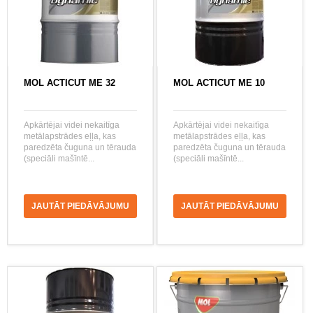
MOL ACTICUT ME 32
MOL ACTICUT ME 10
Apkārtējai videi nekaitīga
Apkārtējai videi nekaitīga
metālapstrādes eļļa, kas
metālapstrādes eļļa, kas
paredzēta čuguna un tērauda
paredzēta čuguna un tērauda
(speciāli mašīntē...
(speciāli mašīntē...
JAUTĀT PIEDĀVĀJUMU
JAUTĀT PIEDĀVĀJUMU