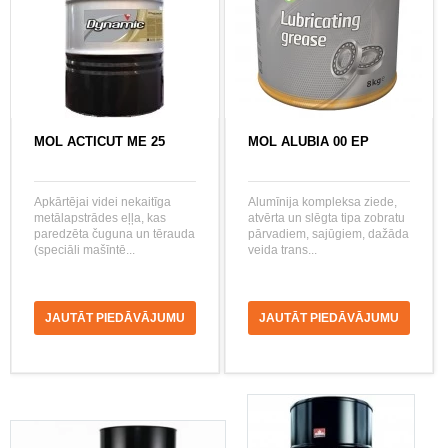
MOL ACTICUT ME 25
MOL ALUBIA 00 EP
Apkārtējai videi nekaitīga
Alumīnija kompleksa ziede,
metālapstrādes eļļa, kas
atvērta un slēgta tipa zobratu
paredzēta čuguna un tērauda
pārvadiem, sajūgiem, dažāda
(speciāli mašīntē...
veida trans...
JAUTĀT PIEDĀVĀJUMU
JAUTĀT PIEDĀVĀJUMU