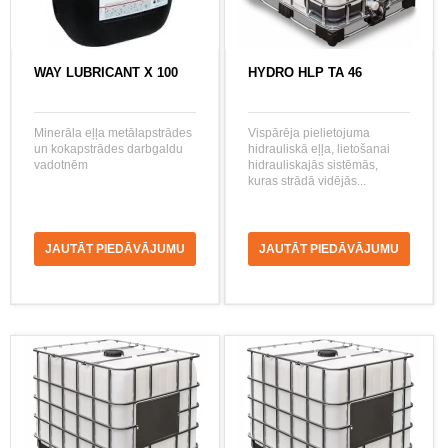
WAY LUBRICANT X 100
HYDRO HLP TA 46
Minerāla eļļa metālapstrādes
Vispārēja pielietojuma
un kokapstrādes darbgaldu
hidrauliskā eļļa, lietošanai
vadotnēm
hidrauliskajās sistēmās,
kuras strādā vidējās...
JAUTĀT PIEDĀVĀJUMU
JAUTĀT PIEDĀVĀJUMU