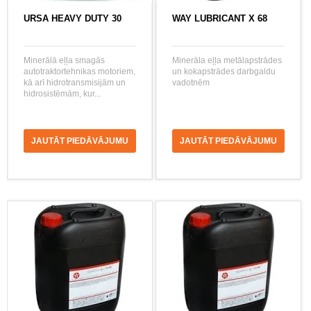
URSA HEAVY DUTY 30
WAY LUBRICANT X 68
Minerālā eļļa smagās
Minerāla eļļa metālapstrādes
autotraktortehnikas motoriem,
un kokapstrādes darbgaldu
kā arī hidrotransmisijām un
vadotnēm
hidrosistēmām, kur...
JAUTĀT PIEDĀVĀJUMU
JAUTĀT PIEDĀVĀJUMU