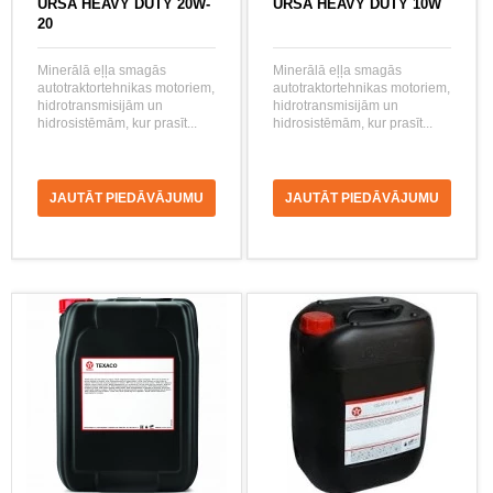
URSA HEAVY DUTY 20W-
URSA HEAVY DUTY 10W
20
Minerālā eļļa smagās
Minerālā eļļa smagās
autotraktortehnikas motoriem,
autotraktortehnikas motoriem,
hidrotransmisijām un
hidrotransmisijām un
hidrosistēmām, kur prasīt...
hidrosistēmām, kur prasīt...
JAUTĀT PIEDĀVĀJUMU
JAUTĀT PIEDĀVĀJUMU