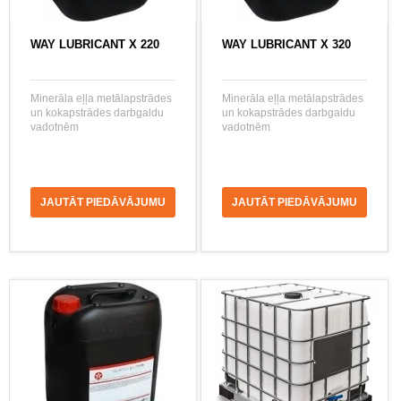
WAY LUBRICANT X 220
WAY LUBRICANT X 320
Minerāla eļļa metālapstrādes
Minerāla eļļa metālapstrādes
un kokapstrādes darbgaldu
un kokapstrādes darbgaldu
vadotnēm
vadotnēm
JAUTĀT PIEDĀVĀJUMU
JAUTĀT PIEDĀVĀJUMU