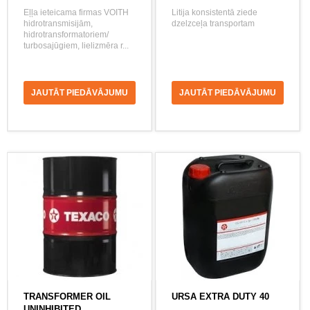
Eļļa ieteicama firmas VOITH
Litija konsistentā ziede
hidrotransmisijām,
dzelzceļa transportam
hidrotransformatoriem/
turbosajūgiem, lielizmēra r...
JAUTĀT PIEDĀVĀJUMU
JAUTĀT PIEDĀVĀJUMU
TRANSFORMER OIL
URSA EXTRA DUTY 40
UNINHIBITED