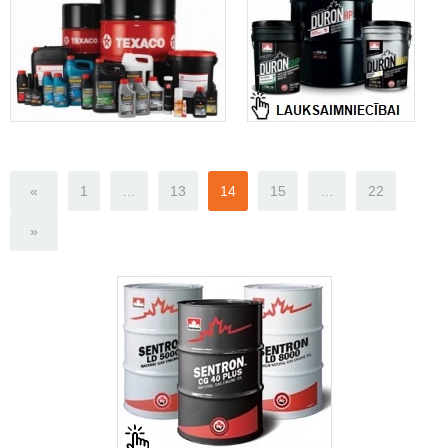
«
1
…
13
14
15
…
22
»