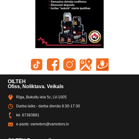
OILTEH
Ofiss, Noliktava. Veikals
Rīga, Bukultu iela 5c, LV-1005
Darba laiks - darba dienās 8:30-17:30
tel.
67383881
e-pasts:
vamotors@vamotors.lv