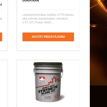
DURATRAN
 €
Lauksaimniecības mašīnu UTTO klases
ļu
eļļa zobratu transmisijām, variatoru,
CVT, IVT, Power-Shift t...
JAUTĀT PIEDĀVĀJUMU