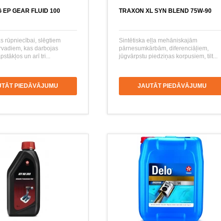
G EP GEAR FLUID 100
TRAXON XL SYN BLEND 75W-90
as rūpniecībai, slēgtiem
Sintētiska eļļa mehāniskajām
rvadiem, kas darbojas
pārnesumkārbām, diferenciāļiem,
stākļos un arī tri...
jūgvārpstu piedziņas korpusiem, tilt...
UTĀT PIEDĀVĀJUMU
JAUTĀT PIEDĀVĀJUMU