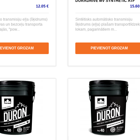
DURADRIVE MV SYNTHETIC ATF
12.05 €
15.60
 transmisiju eļļa (šķidrums)
Sintētisks automātisko transmisiju
vas un bezceļu transporta
šķidrums (eļļa) plašam transportlīdzek
jās, "pow...
lokam, pagarinātiem m...
IEVIENOT GROZAM
PIEVIENOT GROZAM