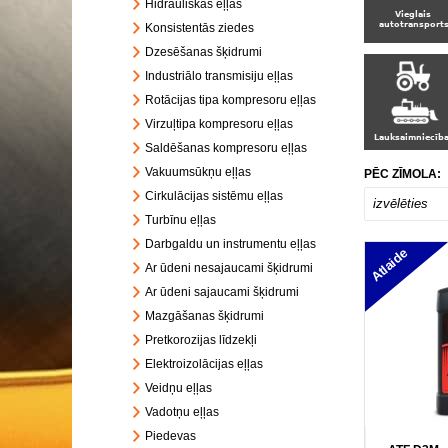
Hidrauliskās eļļas
Konsistentās ziedes
Dzesēšanas šķidrumi
Industriālo transmisiju eļļas
Rotācijas tipa kompresoru eļļas
Virzuļtipa kompresoru eļļas
Saldēšanas kompresoru eļļas
Vakuumsūkņu eļļas
PĒC ZĪMOLA:
Cirkulācijas sistēmu eļļas
izvēlēties
Turbīnu eļļas
Darbgaldu un instrumentu eļļas
Atlaide
Ar ūdeni nesajaucami šķidrumi
Ar ūdeni sajaucami šķidrumi
Mazgāšanas šķidrumi
Pretkorozijas līdzekļi
Elektroizolācijas eļļas
Veidņu eļļas
Vadotņu eļļas
Piedevas