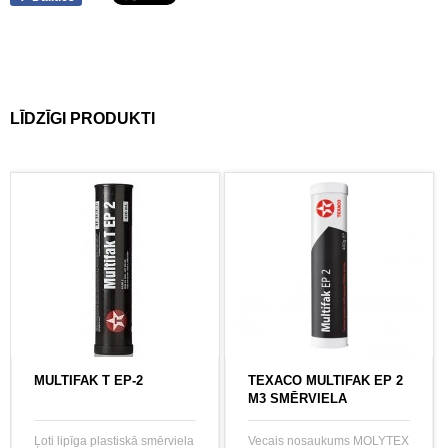
LĪDZĪGI PRODUKTI
MULTIFAK T EP-2
TEXACO MULTIFAK EP 2
M3 SMĒRVIELA
Ļoti lipīga plastiskā smērviela
Vecais nosaukums MOLYTEX