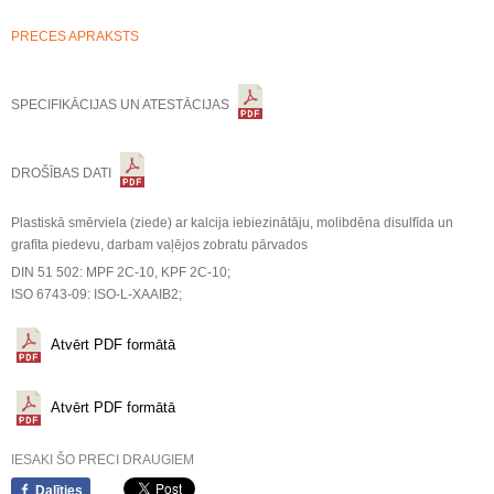
PRECES APRAKSTS
SPECIFIKĀCIJAS UN ATESTĀCIJAS
DROŠĪBAS DATI
Plastiskā smērviela (ziede) ar kalcija iebiezinātāju, molibdēna disulfīda un
grafīta piedevu, darbam vaļējos zobratu pārvados
DIN 51 502: MPF 2C-10, KPF 2C-10;
ISO 6743-09: ISO-L-XAAIB2;
Atvērt PDF formātā
Atvērt PDF formātā
IESAKI ŠO PRECI DRAUGIEM
Dalīties