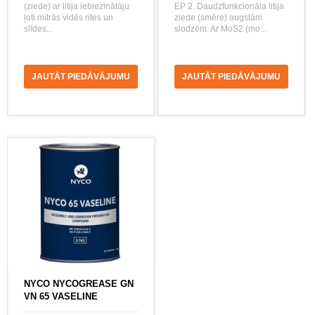
(ziede) ar litija iebiezinātāju
EP 2. Daudzfunkcionāla litija
ļoti mitrās vidēs rites un
ziede (smēre) augstām
slīdes...
slodzēm. Ar MoS2 (mo...
JAUTĀT PIEDĀVĀJUMU
JAUTĀT PIEDĀVĀJUMU
NYCO NYCOGREASE GN
VN 65 VASELINE