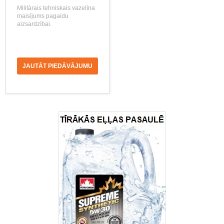
Militārais tehniskais vazelīna
maisījums pagaidu
aizsardzībai.
JAUTĀT PIEDĀVĀJUMU