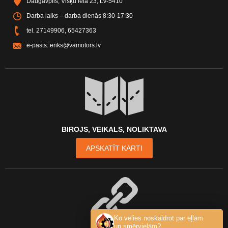
Daugavpils, Višķu iela 23, LV-5410
Darba laiks – darba dienās 8:30-17:30
tel.
27149906
,
65427363
e-pasts:
eriks@vamotors.lv
BIROJS, VEIKALS, NOLIKTAVA
APSKATĪT KARTI
Ko vēlies noskaidrot par eļļām
un smērvielām?