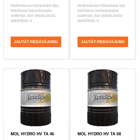
Multiviskoza hidrauliskā eļļa,
Multiviskoza hidrauliskā eļļa,
lietošanai hidrauliskajās
lietošanai hidrauliskajās
sistēmās, kas strādā plašā
sistēmās, kas strādā plašā
apkārtējās vi...
apkārtējās vi...
JAUTĀT PIEDĀVĀJUMU
JAUTĀT PIEDĀVĀJUMU
MOL HYDRO HV TA 46
MOL HYDRO HV TA 68