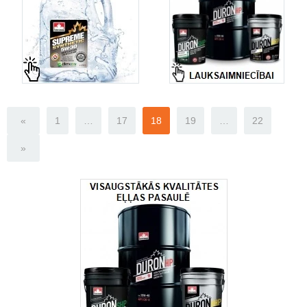
«
1
…
17
18
19
…
22
»