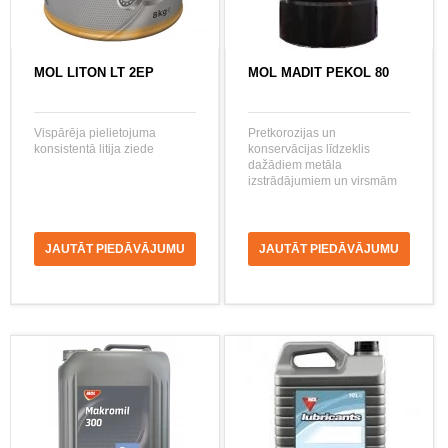
MOL LITON LT 2EP
MOL MADIT PEKOL 80
Vispārēja pielietojuma
Pretkorozijas un
konsistentā litija ziede
konservācijas līdzeklis
dažādiem metāla
izstrādājumiem un virsmām
JAUTĀT PIEDĀVĀJUMU
JAUTĀT PIEDĀVĀJUMU