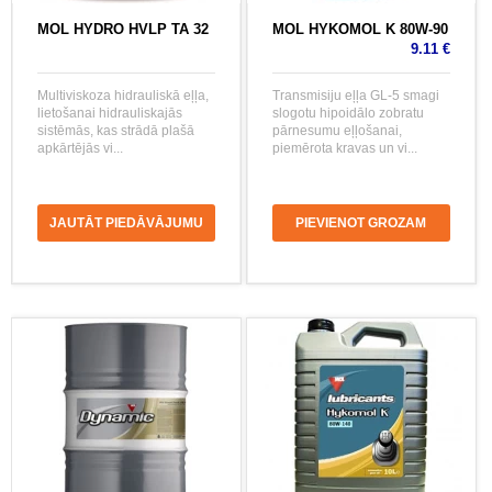
MOL HYDRO HVLP TA 32
MOL HYKOMOL K 80W-90
9.11 €
Multiviskoza hidrauliskā eļļa,
Transmisiju eļļa GL-5 smagi
lietošanai hidrauliskajās
slogotu hipoidālo zobratu
sistēmās, kas strādā plašā
pārnesumu eļļošanai,
apkārtējās vi...
piemērota kravas un vi...
JAUTĀT PIEDĀVĀJUMU
PIEVIENOT GROZAM