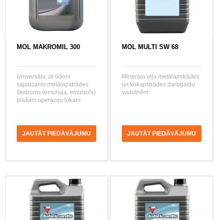
MOL MAKROMIL 300
MOL MULTI SW 68
Universāls, ar ūdeni
Minerāla eļļa metālapstrādes
sajaucams metālapstrādes
un kokapstrādes darbgaldu
šķidrums (emulsija, emulsols)
vadotnēm
plašam operāciju lokam
JAUTĀT PIEDĀVĀJUMU
JAUTĀT PIEDĀVĀJUMU