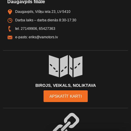
Daugavpils filiāle
Daugavpils, Višķu iela 23, LV-5410
Darba laiks – darba dienās 8:30-17:30
tel.
27149906
,
65427363
e-pasts:
eriks@vamotors.lv
BIROJS, VEIKALS, NOLIKTAVA
APSKATĪT KARTI