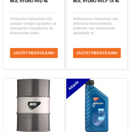
MOL HYDRO HVD 46
MOL HYDRO HVLP TA 46
Vissezonu hidrauliskā eļļa
Multiviskoza hidrauliskā eļļa,
darbam smagos apstākļos ar
lietošanai hidrauliskajās
detergenta (mazgājošs) un
sistēmās, kas strādā plašā
dispersanta (ūden...
apkārtējās vi...
JAUTĀT PIEDĀVĀJUMU
JAUTĀT PIEDĀVĀJUMU
Atlaide