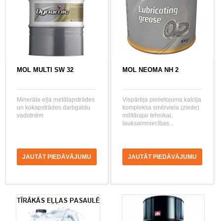
MOL MULTI SW 32
MOL NEOMA NH 2
Minerāla eļļa metālapstrādes
Vispārēja pielietojuma kalcija
un kokapstrādes darbgaldu
kompleksa smērviela (ziede)
vadotnēm
militārajai tehnikai,
lauksaimniecības...
JAUTĀT PIEDĀVĀJUMU
JAUTĀT PIEDĀVĀJUMU