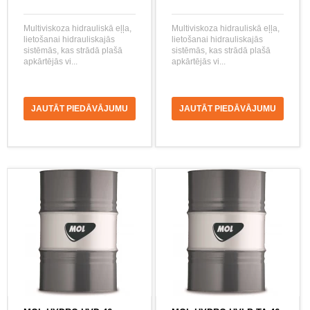
Multiviskoza hidrauliskā eļļa,
Multiviskoza hidrauliskā eļļa,
lietošanai hidrauliskajās
lietošanai hidrauliskajās
sistēmās, kas strādā plašā
sistēmās, kas strādā plašā
apkārtējās vi...
apkārtējās vi...
JAUTĀT PIEDĀVĀJUMU
JAUTĀT PIEDĀVĀJUMU