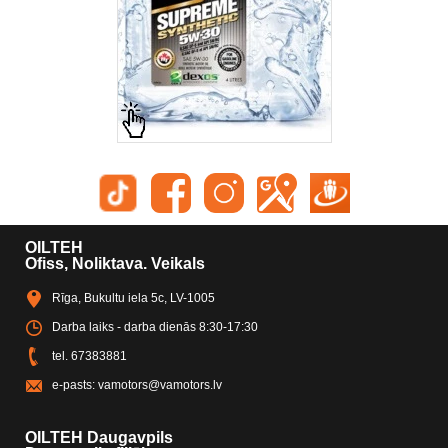
OILTEH
Ofiss, Noliktava. Veikals
Rīga, Bukultu iela 5c, LV-1005
Darba laiks - darba dienās 8:30-17:30
tel.
67383881
e-pasts:
vamotors@vamotors.lv
OILTEH Daugavpils