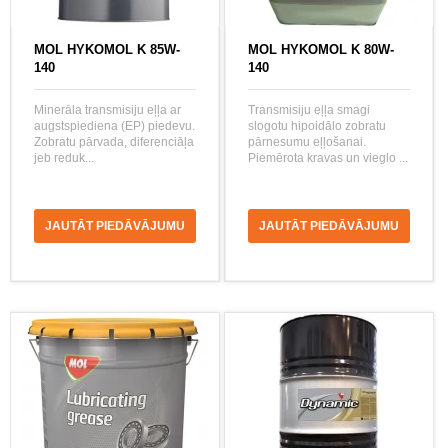
MOL HYKOMOL K 85W-
MOL HYKOMOL K 80W-
140
140
Minerāla transmisiju eļļa ar
Transmisiju eļļa smagi
augstspiediena (EP) piedevu.
slogotu hipoidālo zobratu
Zobratu pārvada, diferenciāļa
pārnesumu eļļošanai.
jeb reduk...
Piemērota kravas un vieglo ...
JAUTĀT PIEDĀVĀJUMU
JAUTĀT PIEDĀVĀJUMU