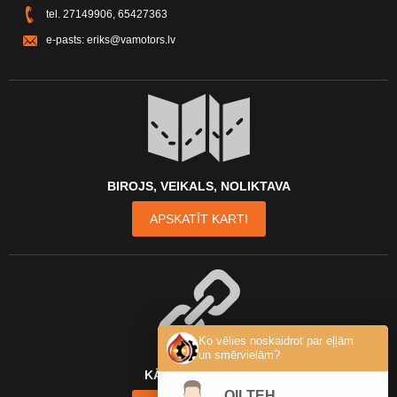
tel.
27149906
,
65427363
e-pasts:
eriks@vamotors.lv
BIROJS, VEIKALS, NOLIKTAVA
APSKATĪT KARTI
Ko vēlies noskaidrot par eļļām
un smērvielām?
KĀ MŪS ATRAST?
OILTEH