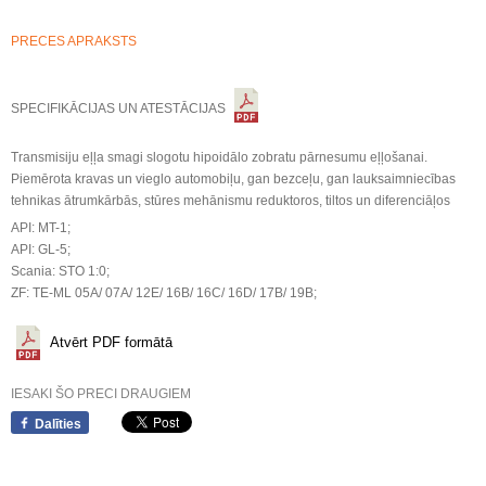
PRECES APRAKSTS
SPECIFIKĀCIJAS UN ATESTĀCIJAS
Transmisiju eļļa smagi slogotu hipoidālo zobratu pārnesumu eļļošanai.
Piemērota kravas un vieglo automobiļu, gan bezceļu, gan lauksaimniecības
tehnikas ātrumkārbās, stūres mehānismu reduktoros, tiltos un diferenciāļos
API: MT-1;
API: GL-5;
Scania: STO 1:0;
ZF: TE-ML 05A/ 07A/ 12E/ 16B/ 16C/ 16D/ 17B/ 19B;
Atvērt PDF formātā
IESAKI ŠO PRECI DRAUGIEM
Dalīties