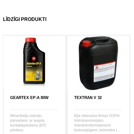
LĪDZĪGI PRODUKTI
GEARTEX EP-A 80W
TEXTRAN V 32
Minerāleļļa zobratu
Eļļa ieteicama firmas VOITH
pārvadiem, ar augsta
hidrotransmisijām,
kontaktspiediena (EP)
hidrotransformatoriem/
piedevu
turbosajūgiem, lielizmēra r...