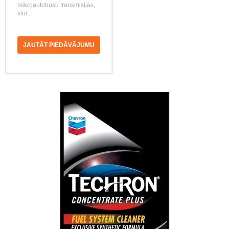
mikroautobusu transmisijās,
stūr...
JAUTĀT PIEDĀVĀJUMU