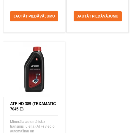
JAUTĀT PIEDĀVĀJUMU
JAUTĀT PIEDĀVĀJUMU
ATF HD 389 (TEXAMATIC
7045 E)
Minerāla automātisko
transmisiju eļļa (ATF) vieglo
automašīnu un