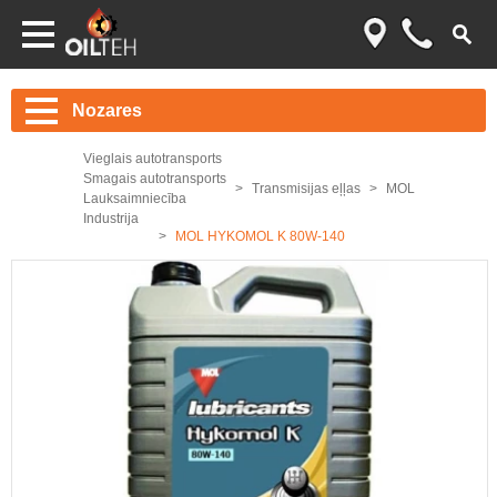
Nozares
Vieglais autotransports
Smagais autotransports
Transmisijas eļļas
MOL
Lauksaimniecība
Industrija
MOL HYKOMOL K 80W-140