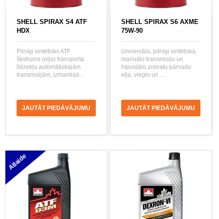
SHELL SPIRAX S4 ATF
SHELL SPIRAX S6 AXME
HDX
75W-90
Pilnīgi sintētisks ATF
Universāla, pilnīgi sintētiska,
šķidrums (eļļa) transporta
manuālo transmisiju un
līdzekļu automātiskajām
hipoidālo zobratu pārvadu
transmisijām, izmantoja...
eļļa, vieglo un ...
JAUTĀT PIEDĀVĀJUMU
JAUTĀT PIEDĀVĀJUMU
Atlaide