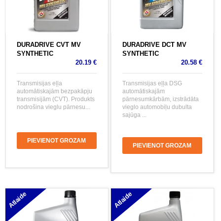
DURADRIVE CVT MV
DURADRIVE DCT MV
SYNTHETIC
SYNTHETIC
20.19 €
20.58 €
Transmisijas eļļa
Transmisijas eļļa DSG
automātiskajām bezpakāpju
automātiskajām
transmisijām (CVT). Produkts
pārnesumkārbām, izstrādāta
nodrošina vieglu pārnesu...
vieglo automobiļu dubulta
sajūga ...
PIEVIENOT GROZAM
PIEVIENOT GROZAM
Atlaide
Atlaide