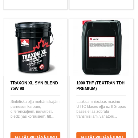
TRAXON XL SYN BLEND
1000 THF (TEXTRAN TDH
75W-90
PREMIUM)
Sintētiska eļļa mehāniskajām
Lauksaimniecības mašīnu
pārnesumkārbām,
UTTO klases eļļa uz II Grupas
diferenciāļiem, jūgvārpstu
bāzes eļļas zobratu
piedziņas korpusiem, tilt...
transmisijām, variatoru...
JAUTĀT PIEDĀVĀJUMU
JAUTĀT PIEDĀVĀJUMU