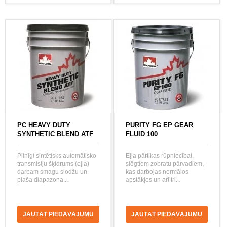
PC HEAVY DUTY
PURITY FG EP GEAR
SYNTHETIC BLEND ATF
FLUID 100
Pilnīgi sintētisks automātisko
Eļļa pārtikas rūpniecībai,
transmisiju šķidrums (eļļa)
slēgtiem zobratu pārvadiem,
darbam smagu slodžu un
kas darbojas normālos
plaša diapazona...
apstākļos un arī tri...
JAUTĀT PIEDĀVĀJUMU
JAUTĀT PIEDĀVĀJUMU