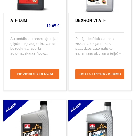
ATF D3M
DEXRON VI ATF
12.05 €
Automātisko transmisiju eļļa
Pilnīgi sintētisks zemas
(šķidrums) vieglo, kravas un
viskozitātes jaunākās
bezceļu transporta
paaudzes automātisko
automātiskajās, "pow...
transmisiju šķidrums (eļļa) -...
PIEVIENOT GROZAM
JAUTĀT PIEDĀVĀJUMU
Atlaide
Atlaide