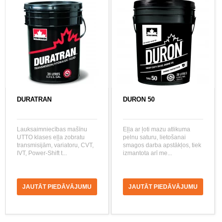
DURATRAN
DURON 50
Lauksaimniecības mašīnu
Eļļa ar ļoti mazu atlikuma
UTTO klases eļļa zobratu
pelnu saturu, lietošanai
transmisijām, variatoru, CVT,
smagos darba apstākļos, tiek
IVT, Power-Shift t...
izmantota arī me...
JAUTĀT PIEDĀVĀJUMU
JAUTĀT PIEDĀVĀJUMU