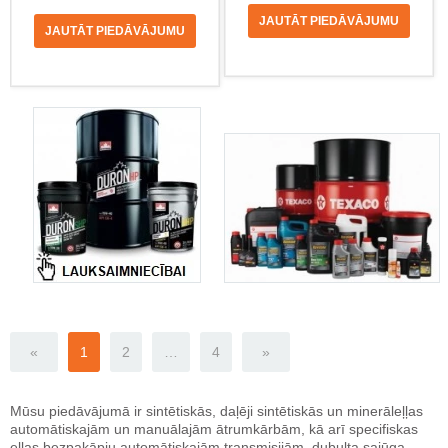
JAUTĀT PIEDĀVĀJUMU
JAUTĀT PIEDĀVĀJUMU
«
1
2
…
4
»
Mūsu piedāvājumā ir sintētiskās, daļēji sintētiskās un minerāleļļas
automātiskajām un manuālajām ātrumkārbām, kā arī specifiskas
eļļas bezpakāpju automātiskajām transmisijām, dubulta sajūga