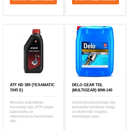
ATF HD 389 (TEXAMATIC
DELO GEAR TDL
7045 E)
(MULTIGEAR) 80W-140
Minerāla automātisko
Universāla transmisijas eļļa,
transmisiju eļļa (ATF) vieglo
paredzēta lietošanai smagi
automašīnu un
un ekstremāli slogotos
mikroautobusu transmisijās,
hipoidālajos galv...
stūr...