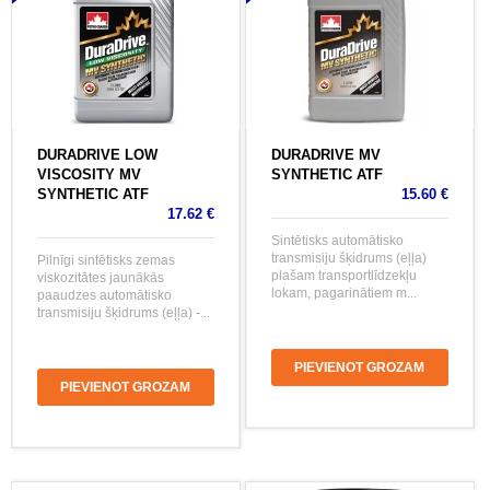
DURADRIVE LOW
DURADRIVE MV
VISCOSITY MV
SYNTHETIC ATF
SYNTHETIC ATF
15.60 €
17.62 €
Sintētisks automātisko
transmisiju šķidrums (eļļa)
Pilnīgi sintētisks zemas
plašam transportlīdzekļu
viskozitātes jaunākās
lokam, pagarinātiem m...
paaudzes automātisko
transmisiju šķidrums (eļļa) -...
PIEVIENOT GROZAM
PIEVIENOT GROZAM