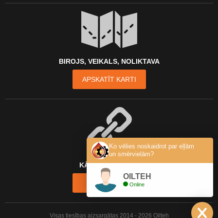
BIROJS, VEIKALS, NOLIKTAVA
APSKATĪT KARTI
Ko vēlies noskaidrot par eļļām
un smērvielām?
KĀ MŪS ATRAST?
OILTEH
KONTAKTI
Online
Visas tiesības aizsargātas 2014 - 2026 Oilteh