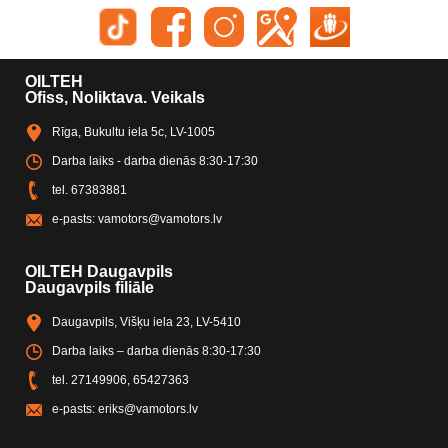
OILTEH
Ofiss, Noliktava. Veikals
Rīga, Bukultu iela 5c, LV-1005
Darba laiks - darba dienās 8:30-17:30
tel.
67383881
e-pasts:
vamotors@vamotors.lv
OILTEH Daugavpils
Daugavpils filiāle
Daugavpils, Višķu iela 23, LV-5410
Darba laiks – darba dienās 8:30-17:30
tel.
27149906
,
65427363
e-pasts:
eriks@vamotors.lv