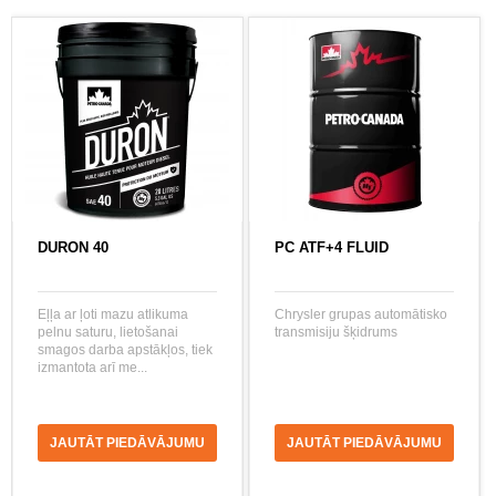
DURON 40
PC ATF+4 FLUID
Eļļa ar ļoti mazu atlikuma
Chrysler grupas automātisko
pelnu saturu, lietošanai
transmisiju šķidrums
smagos darba apstākļos, tiek
izmantota arī me...
JAUTĀT PIEDĀVĀJUMU
JAUTĀT PIEDĀVĀJUMU