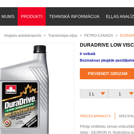
R MUMS
PRODUKTI
TEHNISKĀ INFORMĀCIJA
EĻĻAS ANALĪ
Vieglais autotransports
Transmisijas eļļas
PETRO-CANADA
DURADR
DURADRIVE LOW VISC
Ir veikalā
Bezmaksas piegāde pasūtījumie
PIEVIENOT GROZAM
1 L
1
PRECES APRAKSTS
SPECIFIK
Pilnīgi sintētisks zemas viskozi
(eļļa) - DEXRON VI. Nodrošina la