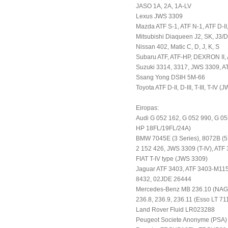
JASO 1A, 2A, 1A-LV
Lexus JWS 3309
Mazda ATF S-1, ATF N-1, ATF D-II,
Mitsubishi Diaqueen J2, SK, J3/Di
Nissan 402, Matic C, D, J, K, S
Subaru ATF, ATF-HP, DEXRON II,
Suzuki 3314, 3317, JWS 3309, A
Ssang Yong DSIH 5M-66
Toyota ATF D-II, D-III, T-III, T-I
Eiropas:
Audi G 052 162, G 052 990, G 05
HP 18FL/19FL/24A)
BMW 7045E (3 Series), 8072B (5 
2 152 426, JWS 3309 (T-IV), AT
FIAT T-IV type (JWS 3309)
Jaguar ATF 3403, ATF 3403-M115
8432, 02JDE 26444
Mercedes-Benz MB 236.10 (NAG 1 /
236.8, 236.9, 236.11 (Esso LT 71
Land Rover Fluid LR023288
Peugeot Societe Anonyme (PSA)