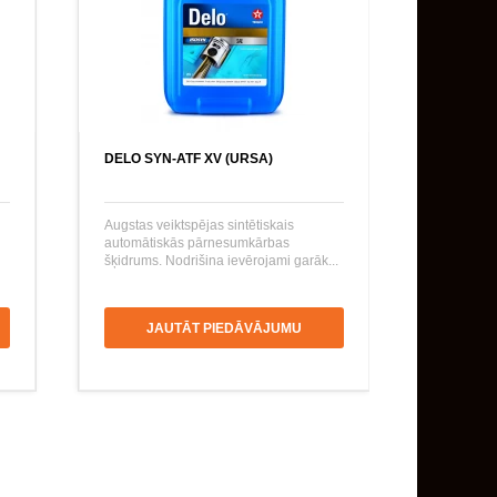
DELO SYN-ATF XV (URSA)
Augstas veiktspējas sintētiskais
automātiskās pārnesumkārbas
šķidrums. Nodrišina ievērojami garāk...
JAUTĀT PIEDĀVĀJUMU