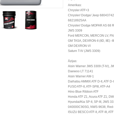
Amerikas:
Chrysler ATF+3
Chrysler/ Dodge/ Jeep 680437
68218925AA
Chrysler/ Dodge MOPAR AS 68 RC
JWS 3309
Ford MERCON, MERCON LV, FNR
GM TASA, DEXRON-II (IID, IIE) -III (I
GM DEXRON-VI
Saturn T-IV (JWS 3309)
Āzijas:
Aisin Warner JWS 3309 (T-IV), 
Daewoo LT 71141
Aisin Warner AW-1
Daihatsu AMMIX ATF D-II, ATF D-I
FUSO ATF-II, ATF-SPIII, ATF-A4
Hino Blue Ribbon ATF
Honda ATF Z1, Acura ATF Z1, DW-
Hyundai/Kia SP-II, SP-III, JWS 3
040000C90SG, NWS-9638, Red
ISUZU BESCO ATF-II, ATF-III, ATF