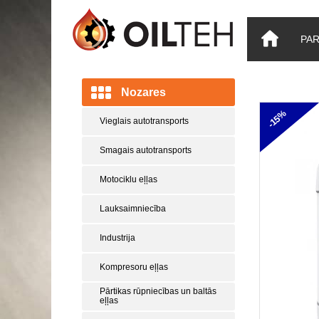
PA
Nozares
-15%
Vieglais autotransports
Smagais autotransports
Motociklu eļļas
Lauksaimniecība
Industrija
Kompresoru eļļas
Pārtikas rūpniecības un baltās
eļļas