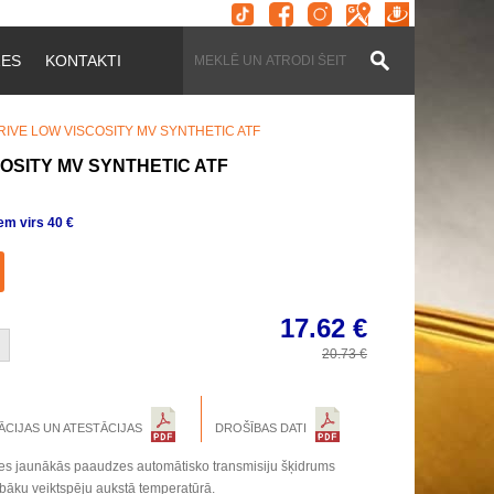
ZES
KONTAKTI
IVE LOW VISCOSITY MV SYNTHETIC ATF
OSITY MV SYNTHETIC ATF
m virs 40 €
17.62
€
20.73
€
ĀCIJAS UN ATESTĀCIJAS
DROŠĪBAS DATI
tātes jaunākās paaudzes automātisko transmisiju šķidrums
bāku veiktspēju aukstā temperatūrā.