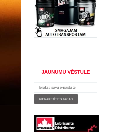
JAUNUMU VĒSTULE