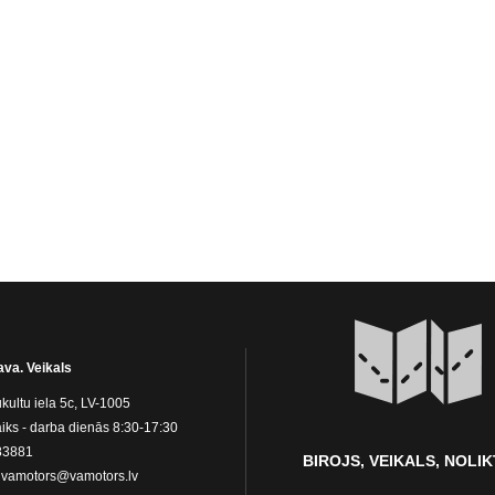
ava. Veikals
kultu iela 5c, LV-1005
iks - darba dienās 8:30-17:30
83881
BIROJS, VEIKALS, NOLI
:
vamotors@vamotors.lv