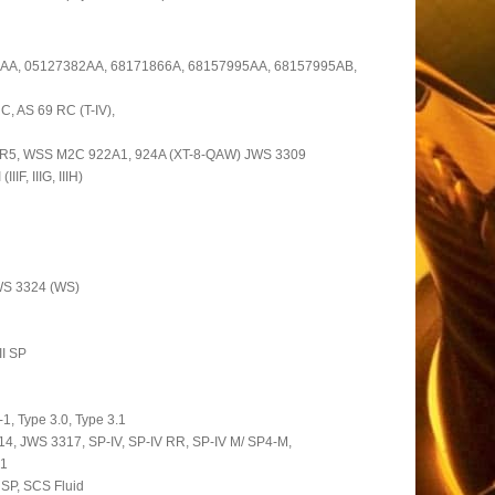
42AA, 05127382AA, 68171866A, 68157995AA, 68157995AB,
, AS 69 RC (T-IV),
5, WSS M2C 922A1, 924A (XT-8-QAW) JWS 3309
IIF, IIIG, IIIH)
JWS 3324 (WS)
II SP
1, Type 3.0, Type 3.1
314, JWS 3317, SP-IV, SP-IV RR, SP-IV M/ SP4-M,
-1
 SP, SCS Fluid