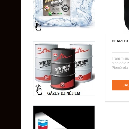
GEARTEX 
Transmisij
hipoidālo 
Piemērota k
JA