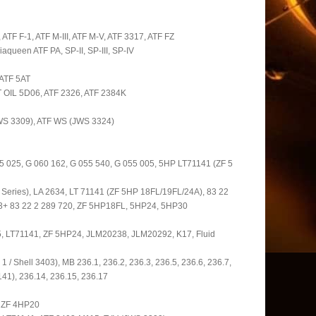
 ATF F-1, ATF M-III, ATF M-V, ATF 3317, ATF FZ
aqueen ATF PA, SP-II, SP-III, SP-IV
 ATF 5AT
T OIL 5D06, ATF 2326, ATF 2384K
V (JWS 3309), ATF WS (JWS 3324)
5 025, G 060 162, G 055 540, G 055 005, 5HP LT71141 (ZF 5
Series), LA 2634, LT 71141 (ZF 5HP 18FL/19FL/24A), 83 22
F 3+ 83 22 2 289 720, ZF 5HP18FL, 5HP24, 5HP30
, LT71141, ZF 5HP24, JLM20238, JLM20292, K17, Fluid
 Shell 3403), MB 236.1, 236.2, 236.3, 236.5, 236.6, 236.7,
141), 236.14, 236.15, 236.17
 ZF 4HP20