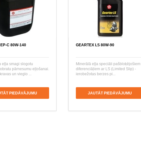
EP-C 80W-140
GEARTEX LS 80W-90
u eļļa smagi slogotu
Minerālā eļļa speciāli pašbloķējošiem
zobratu pārnesumu eļļošanai.
diferenciāļiem ar LS (Limited Slip) -
ravas un vieglo ...
ierobežotas berzes pi...
UTĀT PIEDĀVĀJUMU
JAUTĀT PIEDĀVĀJUMU