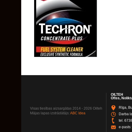
OILTEH
Ofiss, Nolikt
Rīga, Bu
Visas tiesības aizsargātas 2014 - 2026 Oilteh
Mājas lapas izstrādātājs:
ABC Idea
Darba la
tel.
673
e-pasts