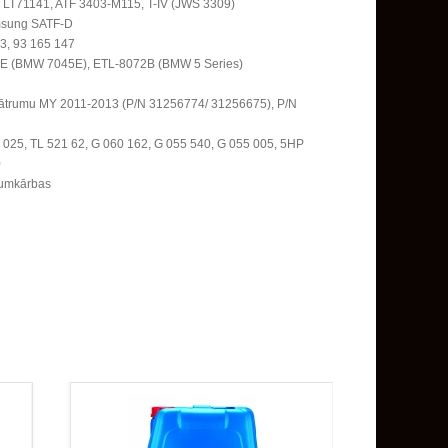
LT71141, ATF 3403-M115, T-IV (JWS 3309)
msung SATF-D
3, 93 165 147
E (BMW 7045E), ETL-8072B (BMW 5 Series)
6 ātrumu MY 2011-2013 (P/N 31256774/ 31256675), P/N
 025, TL 521 62, G 060 162, G 055 540, G 055 005, 5HP
0
esumkārbas