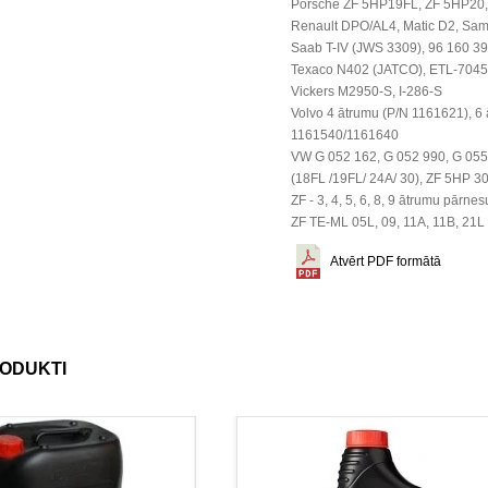
Porsche ZF 5HP19FL, ZF 5HP20, 
Renault DPO/AL4, Matic D2, Sa
Saab T-IV (JWS 3309), 96 160 39
Texaco N402 (JATCO), ETL-7045
Vickers M2950-S, I-286-S
Volvo 4 ātrumu (P/N 1161621), 
1161540/1161640
VW G 052 162, G 052 990, G 055
(18FL /19FL/ 24A/ 30), ZF 5HP 3
ZF - 3, 4, 5, 6, 8, 9 ātrumu pārn
ZF TE-ML 05L, 09, 11A, 11B, 21L
Atvērt PDF formātā
RODUKTI