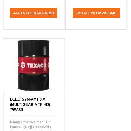
JAUTĀT PIEDĀVĀJUMU
JAUTĀT PIEDĀVĀJUMU
DELO SYN-AMT XV
(MULTIGEAR MTF HD)
75W-80
Pilnīgi sintētiska manuālo
transmisiju eļļa paredzēta