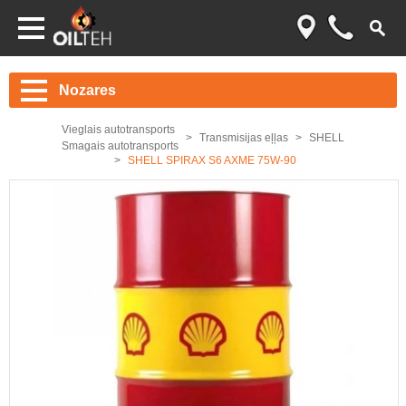
Nozares
Vieglais autotransports
Transmisijas eļļas
SHELL
Smagais autotransports
SHELL SPIRAX S6 AXME 75W-90