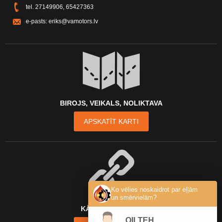
tel.
27149906
,
65427363
e-pasts:
eriks@vamotors.lv
BIROJS, VEIKALS, NOLIKTAVA
APSKATĪT KARTI
Ko vēlies noskaidrot par eļļām
un smērvielām?
KĀ MŪS ATRAST?
OILTEH