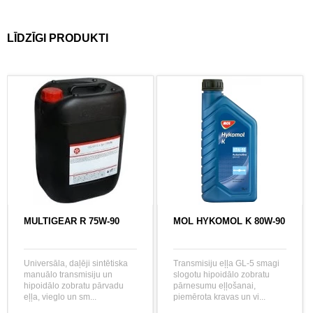
LĪDZĪGI PRODUKTI
MULTIGEAR R 75W-90
MOL HYKOMOL K 80W-90
Universāla, daļēji sintētiska
Transmisiju eļļa GL-5 smagi
manuālo transmisiju un
slogotu hipoidālo zobratu
hipoidālo zobratu pārvadu
pārnesumu eļļošanai,
eļļa, vieglo un sm...
piemērota kravas un vi...