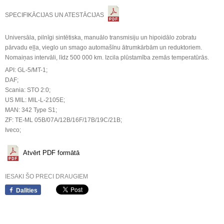
SPECIFIKĀCIJAS UN ATESTĀCIJAS
Universāla, pilnīgi sintētiska, manuālo transmisiju un hipoidālo zobratu
pārvadu eļļa, vieglo un smago automašīnu ātrumkārbām un reduktoriem.
Nomaiņas intervāli, līdz 500 000 km. Izcila plūstamība zemās temperatūrās.
API: GL-5/MT-1;
DAF;
Scania: STO 2:0;
US MIL: MIL-L-2105E;
MAN: 342 Type S1;
ZF: TE-ML 05B/07A/12B/16F/17B/19C/21B;
Iveco;
Atvērt PDF formātā
IESAKI ŠO PRECI DRAUGIEM
Dalīties