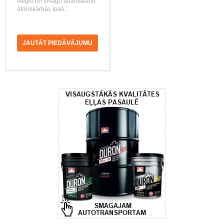
vieglo un smago automašīnu
ātrumkārbās īpaš...
JAUTĀT PIEDĀVĀJUMU