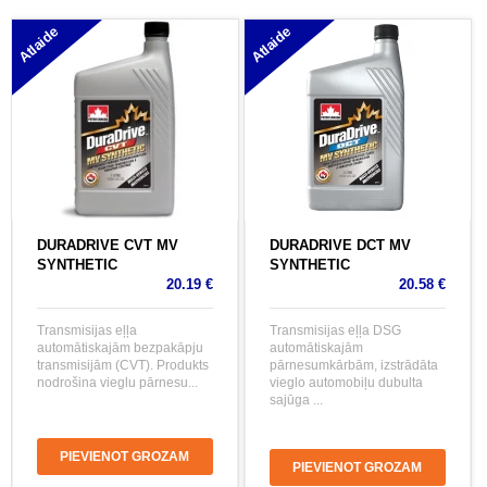
Atlaide
Atlaide
DURADRIVE CVT MV
DURADRIVE DCT MV
SYNTHETIC
SYNTHETIC
20.19 €
20.58 €
Transmisijas eļļa
Transmisijas eļļa DSG
automātiskajām bezpakāpju
automātiskajām
transmisijām (CVT). Produkts
pārnesumkārbām, izstrādāta
nodrošina vieglu pārnesu...
vieglo automobiļu dubulta
sajūga ...
PIEVIENOT GROZAM
PIEVIENOT GROZAM