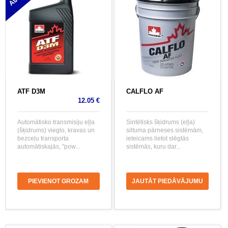
ATF D3M
CALFLO AF
12.05 €
Automātisko transmisiju eļļa
Sintētisks šķidrums (eļļa)
(šķidrums) vieglo, kravas un
siltuma pārneses sistēmām,
bezceļu transporta
ieteicams lietot slēgtās
automātiskajās, "pow...
sistēmās, kuru dar...
PIEVIENOT GROZAM
JAUTĀT PIEDĀVĀJUMU