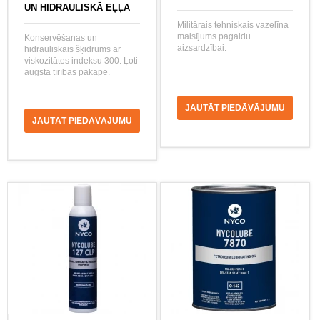
UN HIDRAULISKĀ EĻĻA
Militārais tehniskais vazelīna
maisījums pagaidu
Konservēšanas un
aizsardzībai.
hidrauliskais šķidrums ar
viskozitātes indeksu 300. Ļoti
augsta tīrības pakāpe.
JAUTĀT PIEDĀVĀJUMU
JAUTĀT PIEDĀVĀJUMU