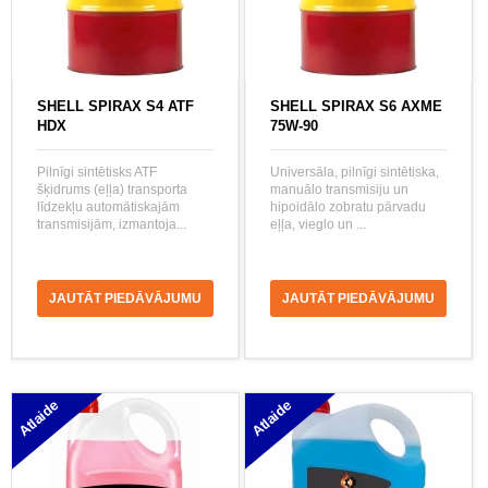
SHELL SPIRAX S4 ATF
SHELL SPIRAX S6 AXME
HDX
75W-90
Pilnīgi sintētisks ATF
Universāla, pilnīgi sintētiska,
šķidrums (eļļa) transporta
manuālo transmisiju un
līdzekļu automātiskajām
hipoidālo zobratu pārvadu
transmisijām, izmantoja...
eļļa, vieglo un ...
JAUTĀT PIEDĀVĀJUMU
JAUTĀT PIEDĀVĀJUMU
Atlaide
Atlaide