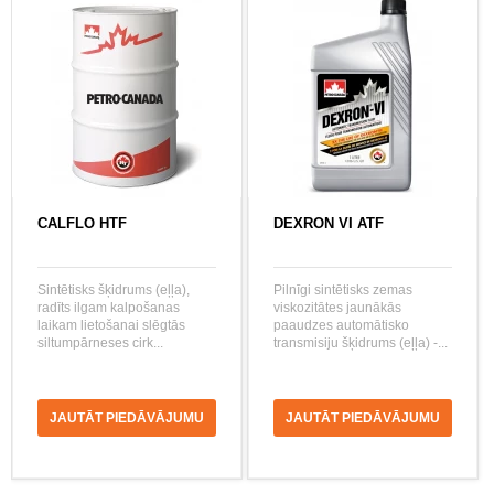
CALFLO HTF
DEXRON VI ATF
Sintētisks šķidrums (eļļa),
Pilnīgi sintētisks zemas
radīts ilgam kalpošanas
viskozitātes jaunākās
laikam lietošanai slēgtās
paaudzes automātisko
siltumpārneses cirk...
transmisiju šķidrums (eļļa) -...
JAUTĀT PIEDĀVĀJUMU
JAUTĀT PIEDĀVĀJUMU