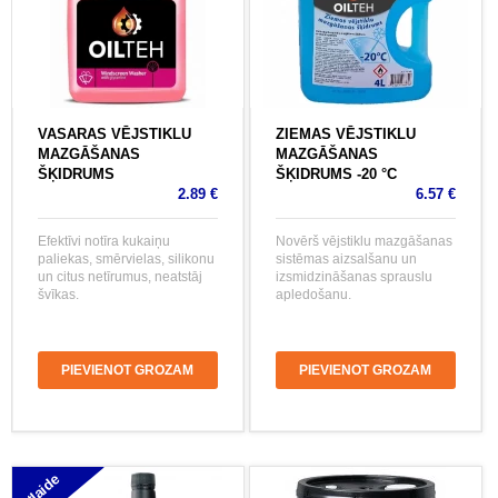
VASARAS VĒJSTIKLU
ZIEMAS VĒJSTIKLU
MAZGĀŠANAS
MAZGĀŠANAS
ŠĶIDRUMS
ŠĶIDRUMS -20 °C
2.89 €
6.57 €
Efektīvi notīra kukaiņu
Novērš vējstiklu mazgāšanas
paliekas, smērvielas, silikonu
sistēmas aizsalšanu un
un citus netīrumus, neatstāj
izsmidzināšanas sprauslu
švīkas.
apledošanu.
PIEVIENOT GROZAM
PIEVIENOT GROZAM
Atlaide