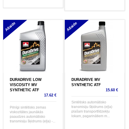
Atlaide
Atlaide
DURADRIVE LOW
DURADRIVE MV
VISCOSITY MV
SYNTHETIC ATF
SYNTHETIC ATF
15.60 €
17.62 €
Sintētisks automātisko
transmisiju šķidrums (eļļa)
Pilnīgi sintētisks zemas
plašam transportlīdzekļu
viskozitātes jaunākās
lokam, pagarinātiem m...
paaudzes automātisko
transmisiju šķidrums (eļļa) -...