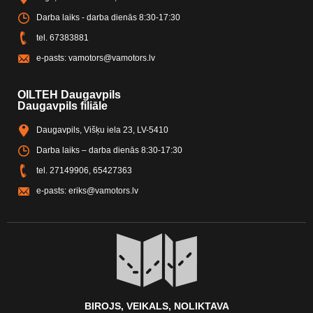
Darba laiks - darba dienās 8:30-17:30
tel.
67383881
e-pasts:
vamotors@vamotors.lv
OILTEH Daugavpils
Daugavpils filiāle
Daugavpils, Višķu iela 23, LV-5410
Darba laiks – darba dienās 8:30-17:30
tel.
27149906
,
65427363
e-pasts:
eriks@vamotors.lv
BIROJS, VEIKALS, NOLIKTAVA