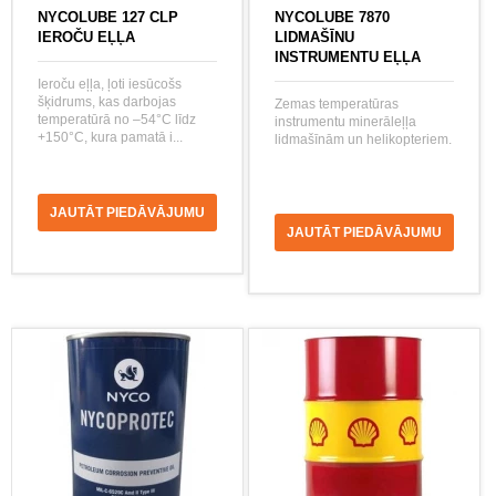
NYCOLUBE 127 CLP
NYCOLUBE 7870
IEROČU EĻĻA
LIDMAŠĪNU
INSTRUMENTU EĻĻA
Ieroču eļļa, ļoti iesūcošs
šķidrums, kas darbojas
Zemas temperatūras
temperatūrā no –54°C līdz
instrumentu minerāleļļa
+150°C, kura pamatā i...
lidmašīnām un helikopteriem.
JAUTĀT PIEDĀVĀJUMU
JAUTĀT PIEDĀVĀJUMU