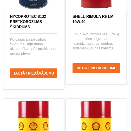
NYCOPROTEC 8132
SHELL RIMULA R6 LM
PRETKOROZIJAS
10W-40
ŠĶIDRUMS
Low SAPS motoreļļa (Euro 6)
- modernām degvielas
Korozijas aizsardzības
iesmidzināšanas vadības
šķidrums - ilgtermiņa
sistēmām, jaunās konstru...
aizsardzība - pēc nožūšanas
mīksta plēve.
JAUTĀT PIEDĀVĀJUMU
JAUTĀT PIEDĀVĀJUMU