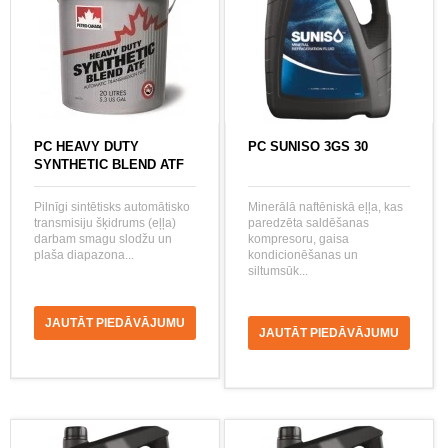
PC HEAVY DUTY
PC SUNISO 3GS 30
SYNTHETIC BLEND ATF
Pilnīgi sintētisks automātisko
Minerālā naftēniskā eļļa, kas
transmisiju šķidrums (eļļa)
paredzēta saldēšanas
darbam smagu slodžu un
kompresoru, gaisa
plaša diapazona...
kondicionēšanas un
siltumsūk...
JAUTĀT PIEDĀVĀJUMU
JAUTĀT PIEDĀVĀJUMU