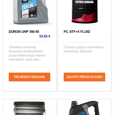
DURON UHP 0W-40
PC ATF+4 FLUID
53.65 €
Sintētiska motoreļļa
Chrysler grupas automātisko
lieljaudas dīzeļmotoriem,
transmisiju šķidrums
pagarinātiem eļļas maiņas
intervāliem, īpaši ietei...
PIEVIENOT GROZAM
JAUTĀT PIEDĀVĀJUMU