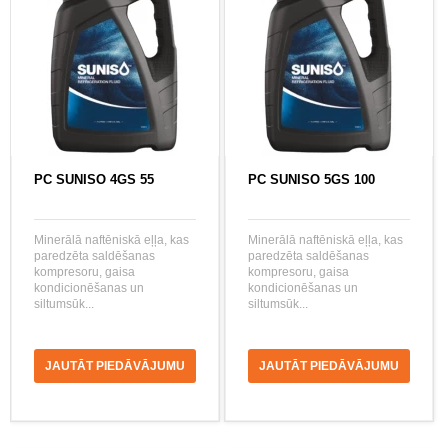
PC SUNISO 4GS 55
PC SUNISO 5GS 100
Minerālā naftēniskā eļļa, kas
Minerālā naftēniskā eļļa, kas
paredzēta saldēšanas
paredzēta saldēšanas
kompresoru, gaisa
kompresoru, gaisa
kondicionēšanas un
kondicionēšanas un
siltumsūk...
siltumsūk...
JAUTĀT PIEDĀVĀJUMU
JAUTĀT PIEDĀVĀJUMU