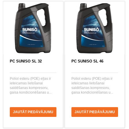
PC SUNISO SL 32
PC SUNISO SL 46
Poliol esteru (POE) eļļas ir
Poliol esteru (POE) eļļas ir
ieteicamas lietošanai
ieteicamas lietošanai
saldēšanas kompresoru,
saldēšanas kompresoru,
gaisa kondicionēšanas u...
gaisa kondicionēšanas u...
JAUTĀT PIEDĀVĀJUMU
JAUTĀT PIEDĀVĀJUMU