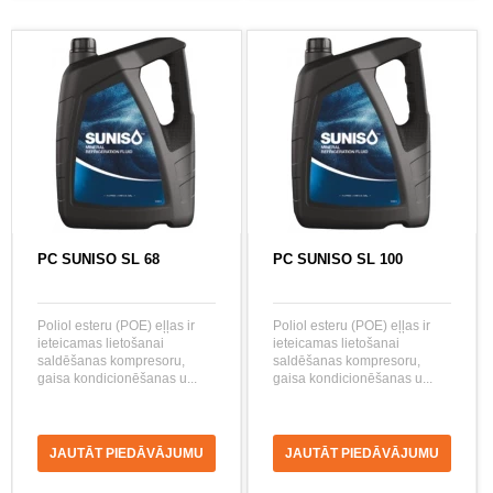
PC SUNISO SL 68
PC SUNISO SL 100
Poliol esteru (POE) eļļas ir
Poliol esteru (POE) eļļas ir
ieteicamas lietošanai
ieteicamas lietošanai
saldēšanas kompresoru,
saldēšanas kompresoru,
gaisa kondicionēšanas u...
gaisa kondicionēšanas u...
JAUTĀT PIEDĀVĀJUMU
JAUTĀT PIEDĀVĀJUMU