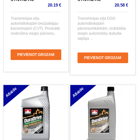
20.19 €
20.58 €
Transmisijas eļļa
Transmisijas eļļa DSG
automātiskajām bezpakāpju
automātiskajām
transmisijām (CVT). Produkts
pārnesumkārbām, izstrādāta
nodrošina vieglu pārnesu...
vieglo automobiļu dubulta
sajūga ...
PIEVIENOT GROZAM
PIEVIENOT GROZAM
Atlaide
Atlaide