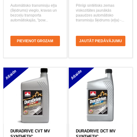
Automātisko transmisiju eļļa
Pilnīgi sintētisks zemas
(šķidrums) vieglo, kravas un
viskozitātes jaunākās
bezceļu transporta
paaudzes automātisko
automātiskajās, "pow...
transmisiju šķidrums (eļļa) -...
PIEVIENOT GROZAM
JAUTĀT PIEDĀVĀJUMU
Atlaide
Atlaide
DURADRIVE CVT MV
DURADRIVE DCT MV
SYNTHETIC
SYNTHETIC