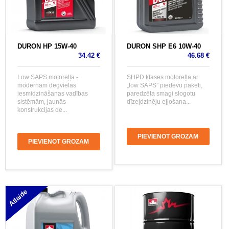
DURON HP 15W-40
DURON SHP E6 10W-40
34.42 €
46.68 €
Low SAPS motoreļļa -
SHPD klases motoreļļa ar
modernām degvielas
„low SAPS” piedevu paketi,
iesmidzināšanas vadības
paredzēta smagi slogotu
sistēmām, jaunās
dīzeļdzinēju eļļošana...
konstrukcijas de...
PIEVIENOT GROZAM
PIEVIENOT GROZAM
Atlaide