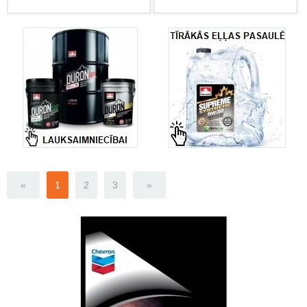
«
1
2
3
»