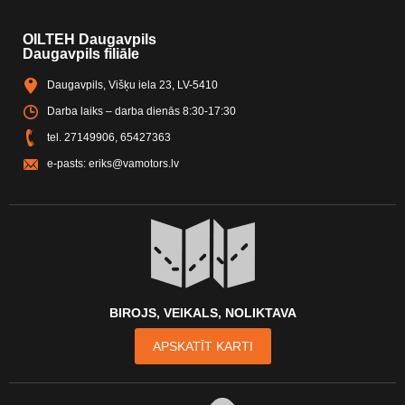
OILTEH Daugavpils
Daugavpils filiāle
Daugavpils, Višķu iela 23, LV-5410
Darba laiks – darba dienās 8:30-17:30
tel.
27149906
,
65427363
e-pasts:
eriks@vamotors.lv
BIROJS, VEIKALS, NOLIKTAVA
APSKATĪT KARTI