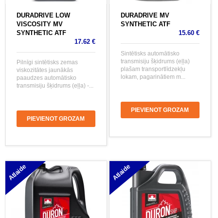
DURADRIVE LOW
DURADRIVE MV
VISCOSITY MV
SYNTHETIC ATF
SYNTHETIC ATF
15.60 €
17.62 €
Sintētisks automātisko
transmisiju šķidrums (eļļa)
Pilnīgi sintētisks zemas
plašam transportlīdzekļu
viskozitātes jaunākās
lokam, pagarinātiem m...
paaudzes automātisko
transmisiju šķidrums (eļļa) -...
PIEVIENOT GROZAM
PIEVIENOT GROZAM
Atlaide
Atlaide