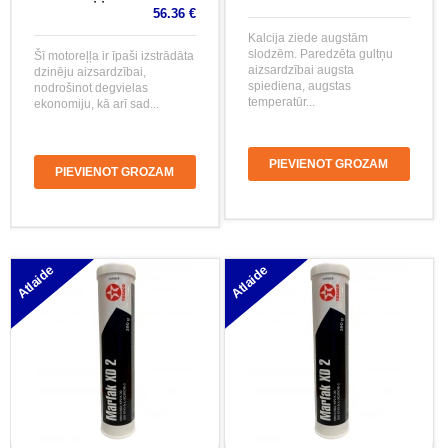
56.36 €
Kalcija ziede augstām
slodzēm. Paredzēta gultņu
Šī motoreļļa ir īpaši izstrādāta
aizsardzībai augsta
dzinēju aizsardzībai,
spiediena, augstas
nodrošinot degvielas
temperatūr...
ekonomiju, kā arī sad...
PIEVIENOT GROZAM
PIEVIENOT GROZAM
Atlaide
Atlaide