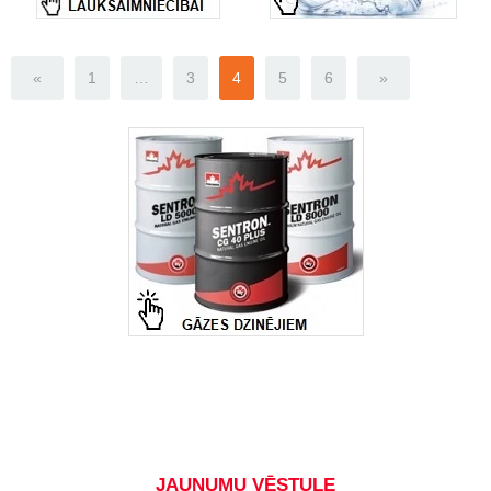
«
1
…
3
4
5
6
»
JAUNUMU VĒSTULE