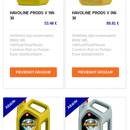
HAVOLINE PRODS V 5W-
HAVOLINE PRODS V 0W-
30
30
53.48 €
89.81 €
Sintētiska eļļa modernajiem
Sintētiska eļļa modernajiem
BMW, MB,
BMW, MB,
VW/Audi/Seat/Skoda
VW/Audi/Seat/Skoda
Common-Rail un Pumpe-
Common-Rail un Pumpe-
Duse dīzeļdzinējiem ...
Duse dīzeļdzinējiem ...
PIEVIENOT GROZAM
PIEVIENOT GROZAM
Atlaide
Atlaide