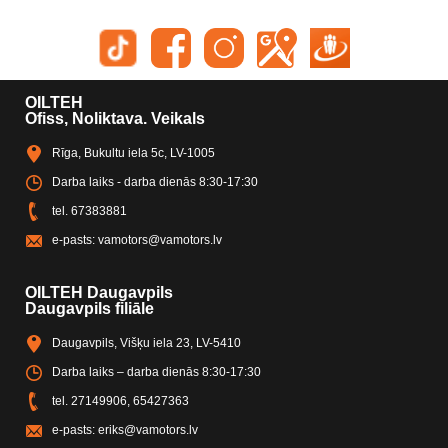
OILTEH
Ofiss, Noliktava. Veikals
Rīga, Bukultu iela 5c, LV-1005
Darba laiks - darba dienās 8:30-17:30
tel.
67383881
e-pasts:
vamotors@vamotors.lv
OILTEH Daugavpils
Daugavpils filiāle
Daugavpils, Višķu iela 23, LV-5410
Darba laiks – darba dienās 8:30-17:30
tel.
27149906
,
65427363
e-pasts:
eriks@vamotors.lv