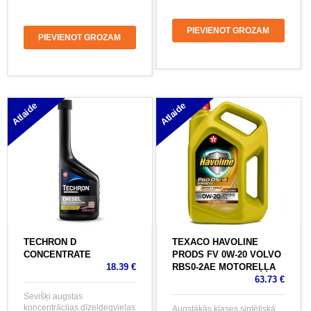
PIEVIENOT GROZAM
PIEVIENOT GROZAM
Atlaide
Atlaide
TECHRON D
TEXACO HAVOLINE
CONCENTRATE
PRODS FV 0W-20 VOLVO
18.39 €
RBS0-2AE MOTOREĻĻA
63.73 €
Sevišķi augstas
koncentrācijas dīzeļdegvielas
Augstākās klases sintētiskā