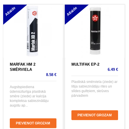
Atlaide
Atlaide
MARFAK HM 2
MULTIFAK EP-2
SMĒRVIELA
6.49 €
8.58 €
Plastiskā smērviela (ziede) ar
litija sabiezinātāju rites un
Augstspiediena
slīdes gultņiem, skrūves
ūdensizturīga plastiskā
pārvadiem
smēre (ziede) ar kalcija
kompleksa sabiezinātāju
augstu ap...
PIEVIENOT GROZAM
PIEVIENOT GROZAM