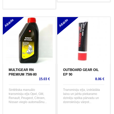
Atlaide
Atlaide
MULTIGEAR RN
OUTBOARD GEAR OIL
PREMIUM 75W-80
EP 90
15.03 €
8.06 €
Sintētiska manuālo
Transmisiju eļļa, izstrādāta
transmisiju eļļa Opel, GM,
laivu un jahtu piekaramo
Renault, Peugeot, Citroen,
dzinēju spēka pārvadu un
Nissan vieglo automašīnu...
dzenskrūvju vārpst...