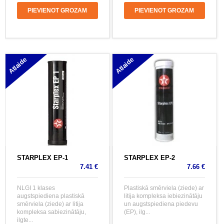
PIEVIENOT GROZAM
PIEVIENOT GROZAM
Atlaide
Atlaide
STARPLEX EP-1
STARPLEX EP-2
7.41 €
7.66 €
NLGI 1 klases
Plastiskā smērviela (ziede) ar
augstspiediena plastiskā
litija kompleksa iebiezinātāju
smērviela (ziede) ar litija
un augstspiediena piedevu
kompleksa sabiezinātāju,
(EP), ilg...
ilgte...