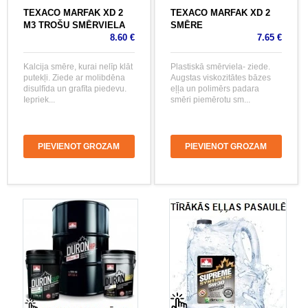
TEXACO MARFAK XD 2
TEXACO MARFAK XD 2
M3 TROŠU SMĒRVIELA
SMĒRE
8.60 €
7.65 €
Kalcija smēre, kurai nelīp klāt
Plastiskā smērviela- ziede.
putekļi. Ziede ar molibdēna
Augstas viskozitātes bāzes
disulfīda un grafīta piedevu.
eļļa un polimērs padara
Iepriek...
smēri piemērotu sm...
PIEVIENOT GROZAM
PIEVIENOT GROZAM