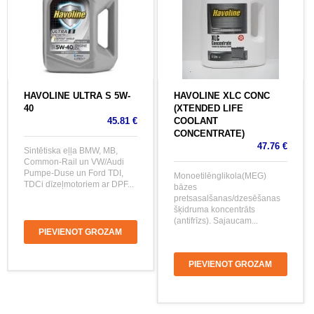
HAVOLINE ULTRA S 5W-
HAVOLINE XLC CONC
40
(XTENDED LIFE
45.81 €
COOLANT
CONCENTRATE)
47.76 €
Sintētiska eļļa BMW, MB,
Common-Rail un VW/Audi
Pumpe-Duse un Ford TDI,
Monoetilēnglikola(MEG)
TDCi dīzeļmotoriem ar DPF...
bāzes
pretsasalšanas/dzesēšanas
šķidruma koncentrāts
(antifrīzs). Sajaucam...
PIEVIENOT GROZAM
PIEVIENOT GROZAM