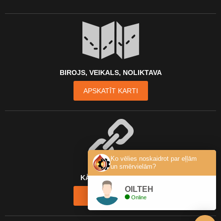
BIROJS, VEIKALS, NOLIKTAVA
APSKATĪT KARTI
Ko vēlies noskaidrot par eļļām
un smērvielām?
KĀ MŪS ATRAST?
OILTEH
KONTAKTI
Online