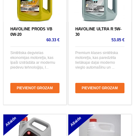
HAVOLINE PRODS VB
HAVOLINE ULTRA R 5W-
0W-20
30
60.33 €
53.05 €
Sintētiska degvielas
Premium klases sintētiska
ekonomijas motoreļļa, kas
motoreļļa, kas paredzēta
īpaši izstrādāta ar modernu
lielākajai daļai moderno
piedevu tehnoloģiju, l...
vieglo automašīnu un ...
PIEVIENOT GROZAM
PIEVIENOT GROZAM
Atlaide
Atlaide