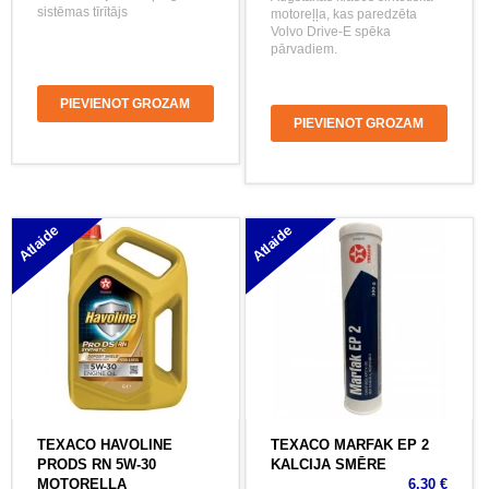
sistēmas tīrītājs
motoreļļa, kas paredzēta
Volvo Drive-E spēka
pārvadiem.
PIEVIENOT GROZAM
PIEVIENOT GROZAM
Atlaide
Atlaide
TEXACO HAVOLINE
TEXACO MARFAK EP 2
PRODS RN 5W-30
KALCIJA SMĒRE
MOTOREĻĻA
6.30 €