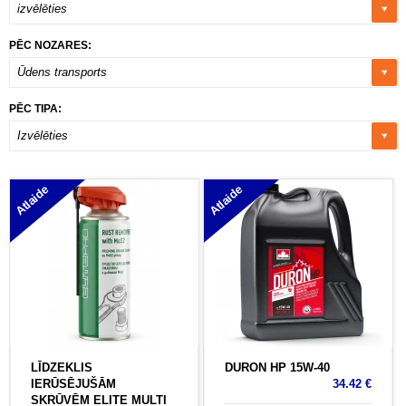
izvēlēties
PĒC NOZARES:
Ūdens transports
PĒC TIPA:
Izvēlēties
Atlaide
Atlaide
LĪDZEKLIS
DURON HP 15W-40
IERŪSĒJUŠĀM
34.42 €
SKRŪVĒM ELITE MULTI