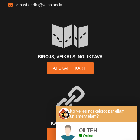
e-pasts:
eriks@vamotors.lv
BIROJS, VEIKALS, NOLIKTAVA
APSKATĪT KARTI
Ko vēlies noskaidrot par eļļām
un smērvielām?
KĀ MŪS ATRAST?
OILTEH
KONTAKTI
Online