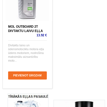
MOL OUTBOARD 2T
DIVTAKTU LAIVU EĻĻA
13.92 €
Divtaktu laivu un
ūdensmotociklu motora eļļa
ūdens motoriem, nodrošina
maksimālu aizsardzību
moto...
PIEVIENOT GROZAM