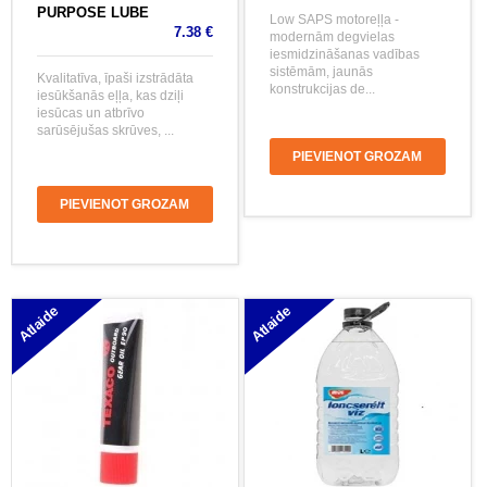
PURPOSE LUBE
Low SAPS motoreļļa -
7.38 €
modernām degvielas
iesmidzināšanas vadības
sistēmām, jaunās
Kvalitatīva, īpaši izstrādāta
konstrukcijas de...
iesūkšanās eļļa, kas dziļi
iesūcas un atbrīvo
sarūsējušas skrūves, ...
PIEVIENOT GROZAM
PIEVIENOT GROZAM
Atlaide
Atlaide