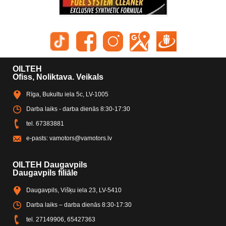
OILTEH
Ofiss, Noliktava. Veikals
Rīga, Bukultu iela 5c, LV-1005
Darba laiks - darba dienās 8:30-17:30
tel.
67383881
e-pasts:
vamotors@vamotors.lv
OILTEH Daugavpils
Daugavpils filiāle
Daugavpils, Višķu iela 23, LV-5410
Darba laiks – darba dienās 8:30-17:30
tel.
27149906
,
65427363