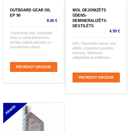
OUTBOARD GEAR OIL
MOL DEJONIZĒTS
EP 90
ŪDENS-
8.06 €
DEMINERALIZĒTS-
DESTILĒTS
4.99 €
Transmisiju eļļa, izstrādāta
laivu un jahtu piekaramo
dzinēju spēka pārvadu un
MOL Dejonizēts ūdens, kas
dzenskrūvju vārpst...
attīrīts, izmantojot jaunāko
procesu. Šķidrumu
atšķaidīšanai antifrīzam...
PIEVIENOT GROZAM
PIEVIENOT GROZAM
Atlaide