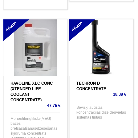
Atlaide
Atlaide
HAVOLINE XLC CONC
TECHRON D
(XTENDED LIFE
CONCENTRATE
COOLANT
18.39 €
CONCENTRATE)
47.76 €
Sevišķi augstas
koncentrācijas dīzeļdegvielas
sistēmas tīrītājs
Monoetilēnglikola(MEG)
bāzes
pretsasalšanas/dzesēšanas
šķidruma koncentrāts