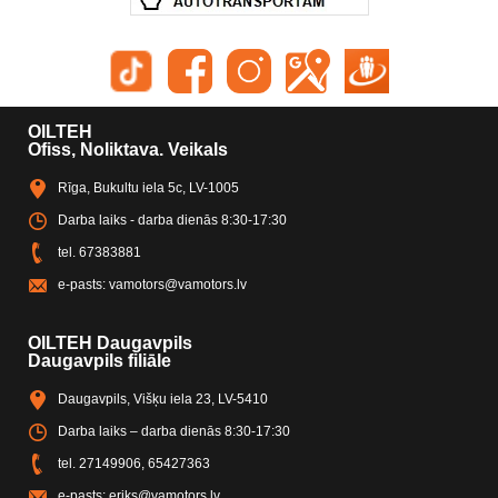
OILTEH
Ofiss, Noliktava. Veikals
Rīga, Bukultu iela 5c, LV-1005
Darba laiks - darba dienās 8:30-17:30
tel.
67383881
e-pasts:
vamotors@vamotors.lv
OILTEH Daugavpils
Daugavpils filiāle
Daugavpils, Višķu iela 23, LV-5410
Darba laiks – darba dienās 8:30-17:30
tel.
27149906
,
65427363
e-pasts:
eriks@vamotors.lv