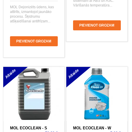
sistēmām ar ABS un ASC.
Vārīšanās temperatūra...
MOL Dejonizēts ūdens, kas
attīrīts, izmantojot jaunāko
procesu. Šķidrumu
atšķaidīšanai antifrīzam...
PIEVIENOT GROZAM
PIEVIENOT GROZAM
Atlaide
Atlaide
MOL ECOCLEAN - S
MOL ECOCLEAN - W