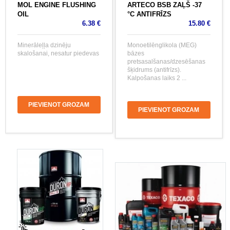
MOL ENGINE FLUSHING
ARTECO BSB ZAĻŠ -37
OIL
°C ANTIFRĪZS
6.38 €
15.80 €
Minerāleļļa dzinēju
Monoetilēnglikola (MEG)
skalošanai, nesatur piedevas
bāzes
pretsasalšanas/dzesēšanas
šķidrums (antifrīzs).
Kalpošanas laiks 2 ...
PIEVIENOT GROZAM
PIEVIENOT GROZAM