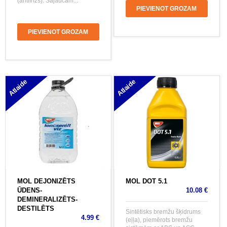
(antifrīzs). Sajaucam...
PIEVIENOT GROZAM
PIEVIENOT GROZAM
Atlaide
Atlaide
MOL DEJONIZĒTS
MOL DOT 5.1
ŪDENS-
10.08 €
DEMINERALIZĒTS-
DESTILĒTS
Sintētisks bremžu šķidrums
4.99 €
(eļļa), piemērots bremžu