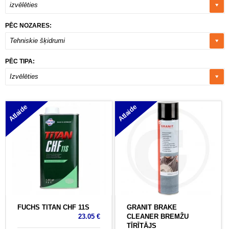
izvēlēties
PĒC NOZARES:
Tehniskie šķidrumi
PĒC TIPA:
Izvēlēties
Atlaide
Atlaide
FUCHS TITAN CHF 11S
GRANIT BRAKE
23.05 €
CLEANER BREMŽU
TĪRĪTĀJS