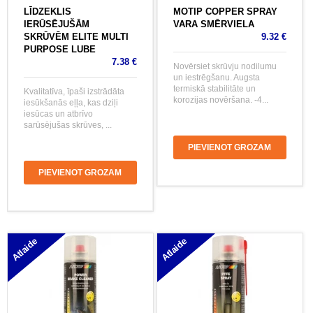
LĪDZEKLIS
MOTIP COPPER SPRAY
IERŪSĒJUŠĀM
VARA SMĒRVIELA
SKRŪVĒM ELITE MULTI
9.32 €
PURPOSE LUBE
7.38 €
Novērsiet skrūvju nodilumu
un iestrēgšanu. Augsta
termiskā stabilitāte un
Kvalitatīva, īpaši izstrādāta
korozijas novēršana. -4...
iesūkšanās eļļa, kas dziļi
iesūcas un atbrīvo
sarūsējušas skrūves, ...
PIEVIENOT GROZAM
PIEVIENOT GROZAM
Atlaide
Atlaide