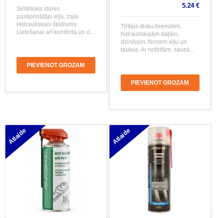
5.24 €
Sintētiska stūres
pastiprinātāju eļļa, zaļa.
Hidrauliskais šķidrums.
Tīrītājs disku bremzēm,
Lietošanai arī komforta un d...
hidrauliskajām daļām,
dzinējam. Noņem eļļu un
taukus. Ar notīrītām, sausā...
PIEVIENOT GROZAM
PIEVIENOT GROZAM
Atlaide
Atlaide