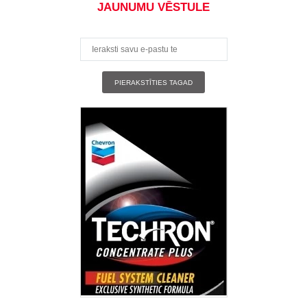
JAUNUMU VĒSTULE