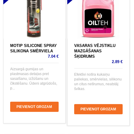
MOTIP SILICONE SPRAY
VASARAS VĒJSTIKLU
SILIKONA SMĒRVIELA
MAZGĀŠANAS
7.04 €
ŠĶIDRUMS
2.89 €
Aizsargā gumijas un
plastmasas detaļas pret
Efektīvi notīra kukaiņu
sasalšanu, izžūšanu un
paliekas, smērvielas, silikonu
čīkstēšanu. Ūdeni atgrūdošs,
un citus netīrumus, neatstāj
p...
švīkas.
PIEVIENOT GROZAM
PIEVIENOT GROZAM