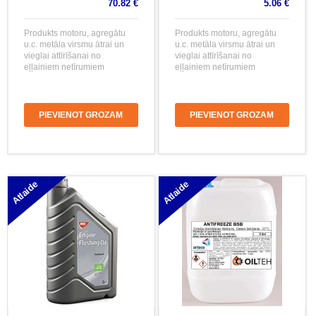
70.82 €
5.06 €
Produkts motoru, agregātu
Produkts motoru, agregātu
u.c. metāla virsmu ātrai un
u.c. metāla virsmu ātrai un
vieglai attīrīšanai no
vieglai attīrīšanai no
eļļainiem netīrumiem
eļļainiem netīrumiem
PIEVIENOT GROZAM
PIEVIENOT GROZAM
Atlaide
Atlaide