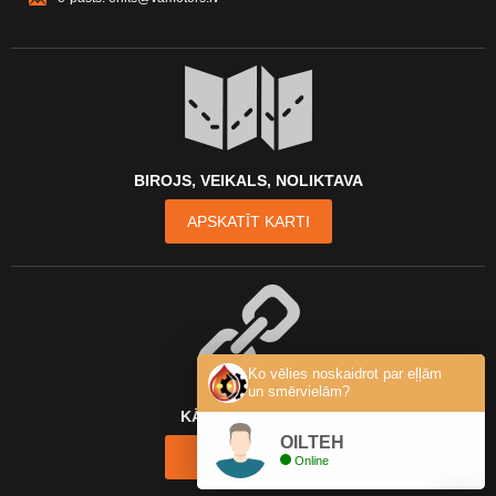
BIROJS, VEIKALS, NOLIKTAVA
APSKATĪT KARTI
Ko vēlies noskaidrot par eļļām
un smērvielām?
KĀ MŪS ATRAST?
OILTEH
KONTAKTI
Online