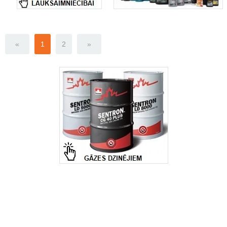
«
1
2
»