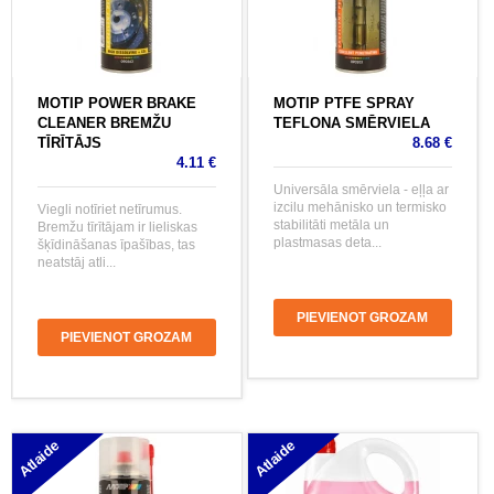
MOTIP POWER BRAKE
MOTIP PTFE SPRAY
CLEANER BREMŽU
TEFLONA SMĒRVIELA
TĪRĪTĀJS
8.68 €
4.11 €
Universāla smērviela - eļļa ar
izcilu mehānisko un termisko
Viegli notīriet netīrumus.
stabilitāti metāla un
Bremžu tīrītājam ir lieliskas
plastmasas deta...
šķīdināšanas īpašības, tas
neatstāj atli...
PIEVIENOT GROZAM
PIEVIENOT GROZAM
Atlaide
Atlaide