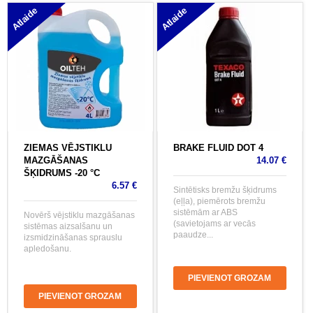
Atlaide
Atlaide
ZIEMAS VĒJSTIKLU
BRAKE FLUID DOT 4
MAZGĀŠANAS
14.07 €
ŠĶIDRUMS -20 °C
6.57 €
Sintētisks bremžu šķidrums
(eļļa), piemērots bremžu
sistēmām ar ABS
Novērš vējstiklu mazgāšanas
(savietojams ar vecās
sistēmas aizsalšanu un
paaudze...
izsmidzināšanas sprauslu
apledošanu.
PIEVIENOT GROZAM
PIEVIENOT GROZAM