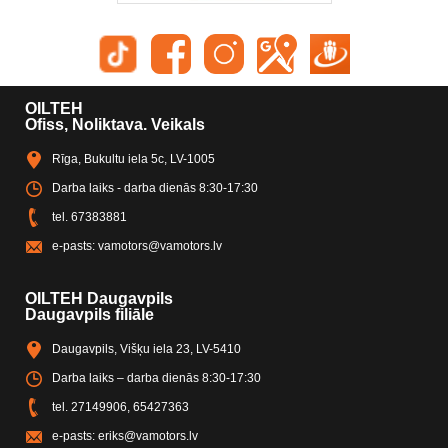
OILTEH
Ofiss, Noliktava. Veikals
Rīga, Bukultu iela 5c, LV-1005
Darba laiks - darba dienās 8:30-17:30
tel.
67383881
e-pasts:
vamotors@vamotors.lv
OILTEH Daugavpils
Daugavpils filiāle
Daugavpils, Višķu iela 23, LV-5410
Darba laiks – darba dienās 8:30-17:30
tel.
27149906
,
65427363
e-pasts:
eriks@vamotors.lv