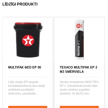
LĪDZĪGI PRODUKTI
MULTIFAK 6833 EP 00
TEXACO MULTIFAK EP 2
M3 SMĒRVIELA
Litija ziepju EP (augsta
Vecais nosaukums MOLYTEX
kontaktspiediena) tipa daļēji
EP 2. Daudzfunkcionāla litija
sintētiska pusšķidrā
ziede (smēre) augstām
smērviela, paredzēta ...
slodzēm. Ar MoS2 (mo...