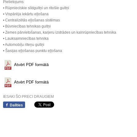
Pielietojums:
• Rūpnieciskie slīdgultņi un ritošie gultņi
• Vispārēja iekārtu eļļošana
• Centralizētās eļļošanas sistēmas
• Būvniecības tehnikas gultņi
• Zemes pārvietošanas, karjeru izstrādes un kalnrūpniecības tehnika
• Lauksaimniecības tehnika
• Automobiļu riteņu gultņi
• Šasijas eļļošanas punktu eļļošana
Atvērt PDF formātā
Atvērt PDF formātā
IESAKI ŠO PRECI DRAUGIEM
Dalīties