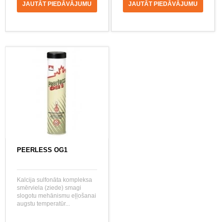
JAUTĀT PIEDĀVĀJUMU
JAUTĀT PIEDĀVĀJUMU
PEERLESS OG1
Kalcija sulfonāta kompleksa
smērviela (ziede) smagi
slogotu mehānismu eļļošanai
augstu temperatūr...