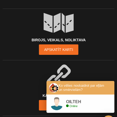
BIROJS, VEIKALS, NOLIKTAVA
APSKATĪT KARTI
Ko vēlies noskaidrot par eļļām
un smērvielām?
KĀ MŪS ATRAST?
OILTEH
KONTAKTI
Online