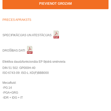
PIEVIENOT GROZAM
PRECES APRAKSTS
SPECIFIKĀCIJAS UN ATESTĀCIJAS
DROŠĪBAS DATI
Efektīva daudzfunkcionāla EP šķidrā smērviela
DIN 51 502: GP000H-40
ISO 6743-09: ISO-L-XD(F)BBB000
Mecafluid:
-PG.14
-PGA+GRG
-IDR + IDG + IT