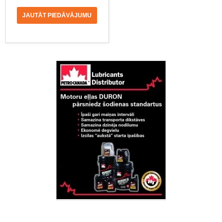
JAUTĀT PIEDĀVĀJUMU