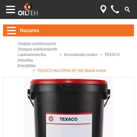
Nozares
Vieglais autotransports
Smagais autotransports
Lauksaimniecība
Konsistentās ziedes
TEXACO
Industrija
Enerģētika
TEXACO MULTIFAK EP 000 šķidrā smēre