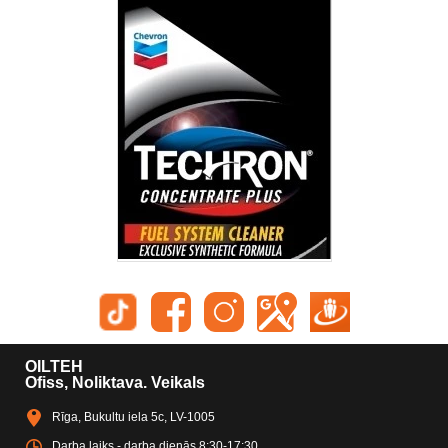
OILTEH
Ofiss, Noliktava. Veikals
Rīga, Bukultu iela 5c, LV-1005
Darba laiks - darba dienās 8:30-17:30