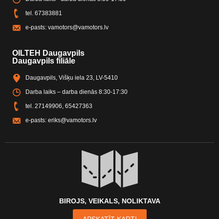
tel.
67383881
e-pasts:
vamotors@vamotors.lv
OILTEH Daugavpils
Daugavpils filiāle
Daugavpils, Višķu iela 23, LV-5410
Darba laiks – darba dienās 8:30-17:30
tel.
27149906
,
65427363
e-pasts:
eriks@vamotors.lv
BIROJS, VEIKALS, NOLIKTAVA