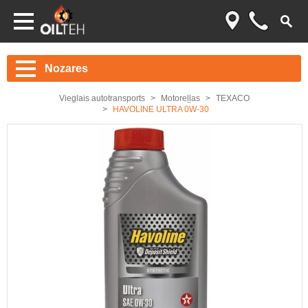
Nozares
Vieglais autotransports
Motoreļļas
TEXACO
HAVOLINE ULTRA 0W-30