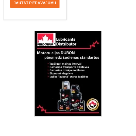
JAUTĀT PIEDĀVĀJUMU