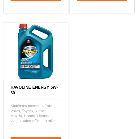
HAVOLINE ENERGY 5W-
30
Sintētiska motoreļļa Ford,
Volvo, Toyota, Nissan,
Mazda, Honda, Hyundai
vieglo automašīnu un mikr...