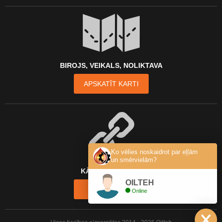
BIROJS, VEIKALS, NOLIKTAVA
APSKATĪT KARTI
Ko vēlies noskaidrot par eļļām
un smērvielām?
KĀ MŪS ATRAST?
OILTEH
KONTAKTI
Online