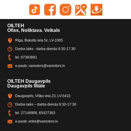
OILTEH
Ofiss, Noliktava. Veikals
Rīga, Bukultu iela 5c, LV-1005
Darba laiks - darba dienās 8:30-17:30
tel.
67383881
e-pasts:
vamotors@vamotors.lv
OILTEH Daugavpils
Daugavpils filiāle
Daugavpils, Višķu iela 23, LV-5410
Darba laiks – darba dienās 8:30-17:30
tel.
27149906
,
65427363
e-pasts:
eriks@vamotors.lv