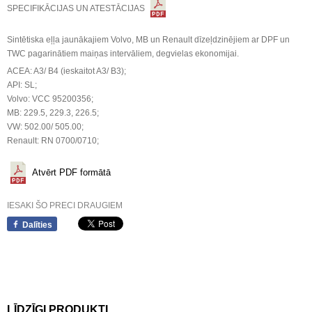
SPECIFIKĀCIJAS UN ATESTĀCIJAS
Sintētiska eļļa jaunākajiem Volvo, MB un Renault dīzeļdzinējiem ar DPF un
TWC pagarinātiem maiņas intervāliem, degvielas ekonomijai.
ACEA: A3/ B4 (ieskaitot A3/ B3);
API: SL;
Volvo: VCC 95200356;
MB: 229.5, 229.3, 226.5;
VW: 502.00/ 505.00;
Renault: RN 0700/0710;
Atvērt PDF formātā
IESAKI ŠO PRECI DRAUGIEM
Dalīties
LĪDZĪGI PRODUKTI