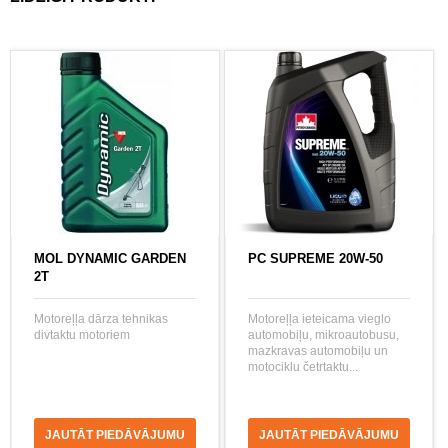
MOL DYNAMIC GARDEN
PC SUPREME 20W-50
2T
Motoreļļa dārza tehnikas
Motoreļļa ieteicama vieglo
divtaktu motoriem
automobiļu, mikroautobusu,
mazkravas automobiļu un
motociklu četrtaktu...
JAUTĀT PIEDĀVĀJUMU
JAUTĀT PIEDĀVĀJUMU