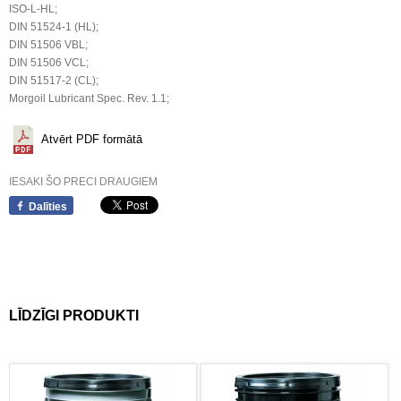
ISO-L-HL;
DIN 51524-1 (HL);
DIN 51506 VBL;
DIN 51506 VCL;
DIN 51517-2 (CL);
Morgoil Lubricant Spec. Rev. 1.1;
Atvērt PDF formātā
IESAKI ŠO PRECI DRAUGIEM
Dalīties
LĪDZĪGI PRODUKTI