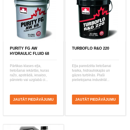
PURITY FG AW
TURBOFLO R&O 220
HYDRAULIC FLUID 68
Pārtikas klases eļļa,
Eļļa paredzēta lietošanai
lietošanai iekārtās, kuras
tvaika, hidrauliskajās un
ražo, apstrādā, iesaiņo,
gāzes turbīnās. Plaši
pārvieto vai uzglabā ci...
pielietojama industriāl...
JAUTĀT PIEDĀVĀJUMU
JAUTĀT PIEDĀVĀJUMU