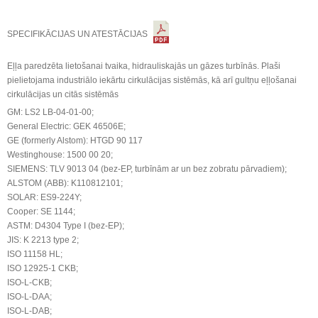
SPECIFIKĀCIJAS UN ATESTĀCIJAS
Eļļa paredzēta lietošanai tvaika, hidrauliskajās un gāzes turbīnās. Plaši
pielietojama industriālo iekārtu cirkulācijas sistēmās, kā arī gultņu eļļošanai
cirkulācijas un citās sistēmās
GM: LS2 LB-04-01-00;
General Electric: GEK 46506E;
GE (formerly Alstom): HTGD 90 117
Westinghouse: 1500 00 20;
SIEMENS: TLV 9013 04 (bez-EP, turbīnām ar un bez zobratu pārvadiem);
ALSTOM (ABB): K110812101;
SOLAR: ES9-224Y;
Cooper: SE 1144;
ASTM: D4304 Type I (bez-EP);
JIS: K 2213 type 2;
ISO 11158 HL;
ISO 12925-1 CKB;
ISO-L-CKB;
ISO-L-DAA;
ISO-L-DAB;