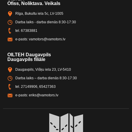
Ofiss, Noliktava. Veikals
Rīga, Bukultu iela 5c, LV-1005
Darba laiks - darba dienās 8:30-17:30
tel.
67383881
e-pasts:
vamotors@vamotors.lv
OILTEH Daugavpils
Daugavpils filiāle
Daugavpils, Višķu iela 23, LV-5410
Darba laiks – darba dienās 8:30-17:30
tel.
27149906
,
65427363
e-pasts:
eriks@vamotors.lv