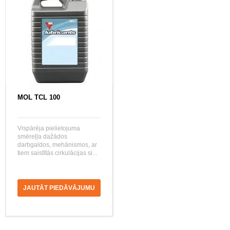
MOL TCL 100
Vispārēja pielietojuma
smēreļļa dažādos
darbgaldos, mehānismos, ar
tiem saistītās cirkulācijas si...
JAUTĀT PIEDĀVĀJUMU