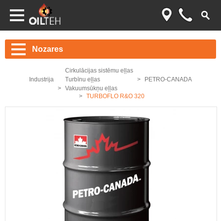
Nozares
Cirkulācijas sistēmu eļļas
Industrija
Turbīnu eļļas
PETRO-CANADA
Vakuumsūkņu eļļas
TURBOFLO R&O 320