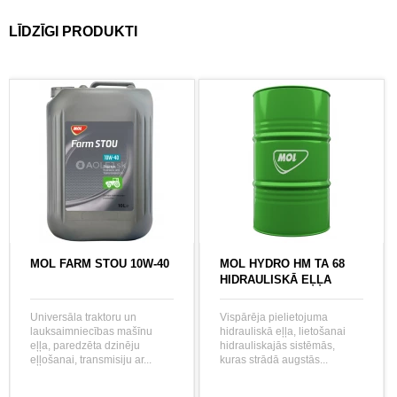
LĪDZĪGI PRODUKTI
MOL FARM STOU 10W-40
MOL HYDRO HM TA 68
HIDRAULISKĀ EĻĻA
Universāla traktoru un
Vispārēja pielietojuma
lauksaimniecības mašīnu
hidrauliskā eļļa, lietošanai
eļļa, paredzēta dzinēju
hidrauliskajās sistēmās,
eļļošanai, transmisiju ar...
kuras strādā augstās...