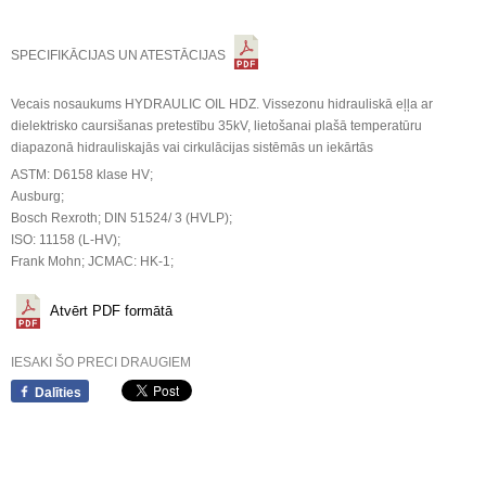
SPECIFIKĀCIJAS UN ATESTĀCIJAS
Vecais nosaukums HYDRAULIC OIL HDZ. Vissezonu hidrauliskā eļļa ar
dielektrisko caursišanas pretestību 35kV, lietošanai plašā temperatūru
diapazonā hidrauliskajās vai cirkulācijas sistēmās un iekārtās
ASTM: D6158 klase HV;
Ausburg;
Bosch Rexroth; DIN 51524/ 3 (HVLP);
ISO: 11158 (L-HV);
Frank Mohn; JCMAC: HK-1;
Atvērt PDF formātā
IESAKI ŠO PRECI DRAUGIEM
Dalīties