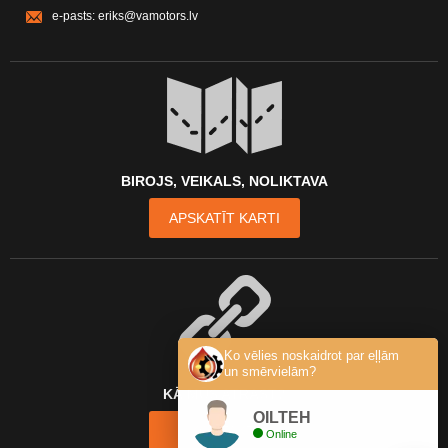
e-pasts:
eriks@vamotors.lv
BIROJS, VEIKALS, NOLIKTAVA
APSKATĪT KARTI
Ko vēlies noskaidrot par eļļām
un smērvielām?
KĀ MŪS ATRAST?
OILTEH
KONTAKTI
Online