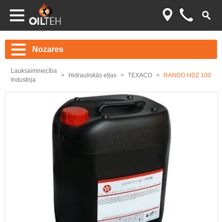
Nozares
Lauksaimniecība
Hidrauliskās eļļas
TEXACO
RANDO HDZ 100
Industrija