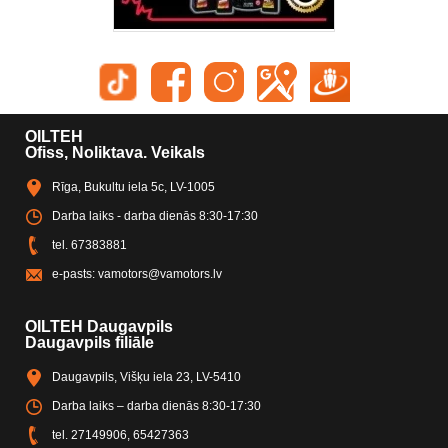
OILTEH
Ofiss, Noliktava. Veikals
Rīga, Bukultu iela 5c, LV-1005
Darba laiks - darba dienās 8:30-17:30
tel.
67383881
e-pasts:
vamotors@vamotors.lv
OILTEH Daugavpils
Daugavpils filiāle
Daugavpils, Višķu iela 23, LV-5410
Darba laiks – darba dienās 8:30-17:30
tel.
27149906
,
65427363