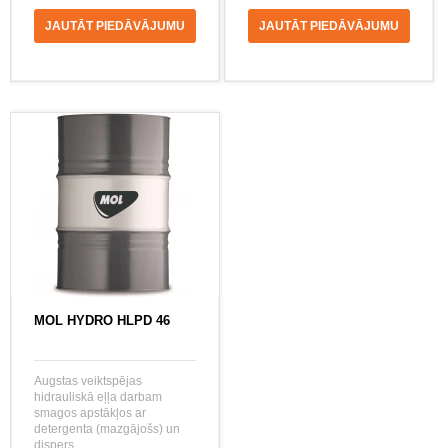
JAUTĀT PIEDĀVĀJUMU
JAUTĀT PIEDĀVĀJUMU
MOL HYDRO HLPD 46
Augstas veiktspējas
hidrauliskā eļļa darbam
smagos apstākļos ar
detergenta (mazgājošs) un
dispers...