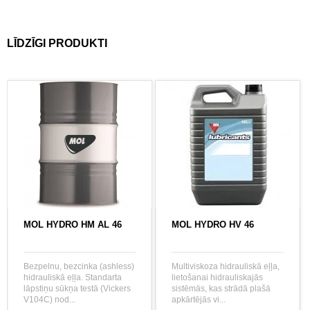
LĪDZĪGI PRODUKTI
MOL HYDRO HM AL 46
MOL HYDRO HV 46
Bezpelnu, bezcinka (ashless)
Multiviskoza hidrauliskā eļļa,
hidrauliskā eļļa. Standarta
lietošanai hidrauliskajās
lāpstiņu sūkņa testā (Vickers
sistēmās, kas strādā plašā
V104C) nod...
apkārtējās vi...