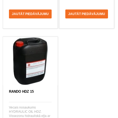
JAUTĀT PIEDĀVĀJUMU
JAUTĀT PIEDĀVĀJUMU
RANDO HDZ 15
Vecais nosaukums
HYDRAULIC OIL HDZ.
Vissezonu hidrauliskā eļļa ar