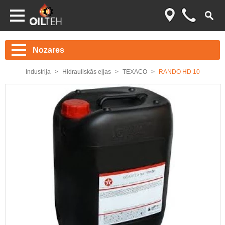
Nozares
Industrija
Hidrauliskās eļļas
TEXACO
RANDO HD 10