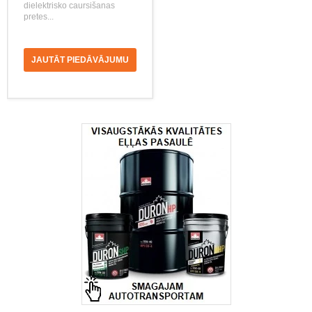
dielektrisko caursišanas
pretes...
JAUTĀT PIEDĀVĀJUMU