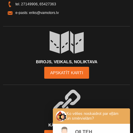
tel.
27149906
,
65427363
e-pasts:
eriks@vamotors.lv
BIROJS, VEIKALS, NOLIKTAVA
APSKATĪT KARTI
Ko vēlies noskaidrot par eļļām
un smērvielām?
KĀ MŪS ATRAST?
OILTEH