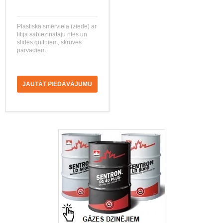
Plastiskā smērviela (ziede) ar
litija sabiezinātāju rites un
slīdes gultņiem, skrūves
pārvadiem
JAUTĀT PIEDĀVĀJUMU