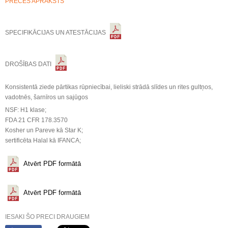
PRECES APRAKSTS
SPECIFIKĀCIJAS UN ATESTĀCIJAS
DROŠĪBAS DATI
Konsistentā ziede pārtikas rūpniecībai, lieliski strādā slīdes un rites gultņos,
vadotnēs, šarnīros un sajūgos
NSF: H1 klase;
FDA 21 CFR 178.3570
Kosher un Pareve kā Star K;
sertificēta Halal kā IFANCA;
Atvērt PDF formātā
Atvērt PDF formātā
IESAKI ŠO PRECI DRAUGIEM