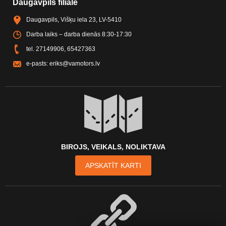
Daugavpils filiāle
Daugavpils, Višķu iela 23, LV-5410
Darba laiks – darba dienās 8:30-17:30
tel.
27149906
,
65427363
e-pasts:
eriks@vamotors.lv
BIROJS, VEIKALS, NOLIKTAVA
APSKATĪT KARTI