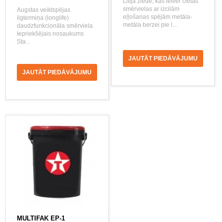
Litija ziede, kas ietver cietās
smērvielas ar izcilām
Augstas veiktspējas
eļļošanas spējām metāla-
ilgtermiņa (longlife)
metāla berzei pie l...
daudzfunkcionāla smērviela.
Iepriekšējais nosaukums
Sta...
JAUTĀT PIEDĀVĀJUMU
JAUTĀT PIEDĀVĀJUMU
MULTIFAK EP-1