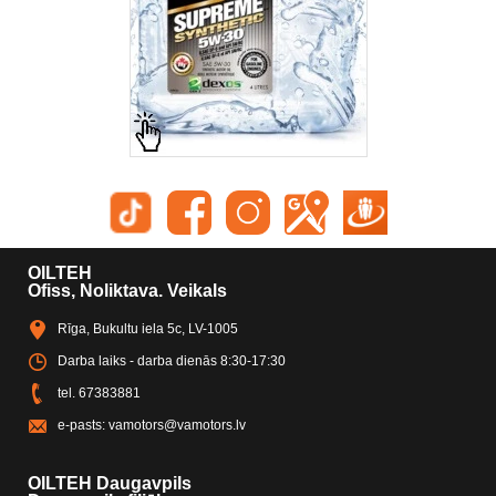
OILTEH
Ofiss, Noliktava. Veikals
Rīga, Bukultu iela 5c, LV-1005
Darba laiks - darba dienās 8:30-17:30
tel.
67383881
e-pasts:
vamotors@vamotors.lv
OILTEH Daugavpils