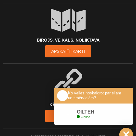
BIROJS, VEIKALS, NOLIKTAVA
APSKATĪT KARTI
Ko vēlies noskaidrot par eļļām
un smērvielām?
KĀ MŪS ATRAST?
OILTEH
KONTAKTI
Online