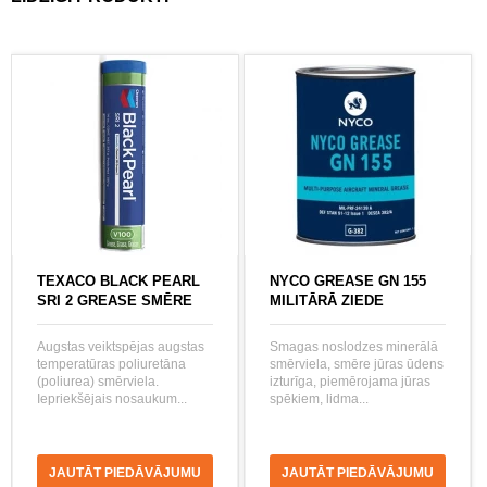
TEXACO BLACK PEARL
NYCO GREASE GN 155
SRI 2 GREASE SMĒRE
MILITĀRĀ ZIEDE
Augstas veiktspējas augstas
Smagas noslodzes minerālā
temperatūras poliuretāna
smērviela, smēre jūras ūdens
(poliurea) smērviela.
izturīga, piemērojama jūras
Iepriekšējais nosaukum...
spēkiem, lidma...
JAUTĀT PIEDĀVĀJUMU
JAUTĀT PIEDĀVĀJUMU