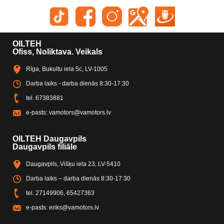
OILTEH
Ofiss, Noliktava. Veikals
Rīga, Bukultu iela 5c, LV-1005
Darba laiks - darba dienās 8:30-17:30
tel.
67383881
e-pasts:
vamotors@vamotors.lv
OILTEH Daugavpils
Daugavpils filiāle
Daugavpils, Višķu iela 23, LV-5410
Darba laiks – darba dienās 8:30-17:30
tel.
27149906
,
65427363
e-pasts:
eriks@vamotors.lv