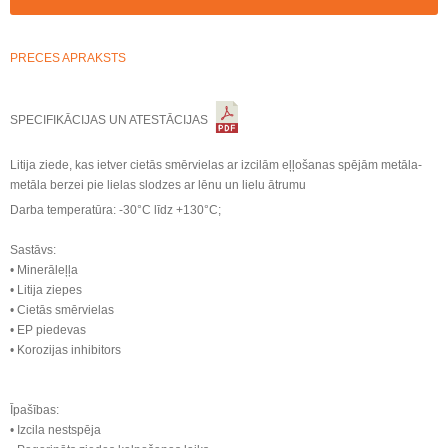
PRECES APRAKSTS
SPECIFIKĀCIJAS UN ATESTĀCIJAS
Litija ziede, kas ietver cietās smērvielas ar izcilām eļļošanas spējām metāla-
metāla berzei pie lielas slodzes ar lēnu un lielu ātrumu
Darba temperatūra: -30°C līdz +130°C;
Sastāvs:
• Minerāleļļa
• Litija ziepes
• Cietās smērvielas
• EP piedevas
• Korozijas inhibitors
Īpašības:
• Izcila nestspēja