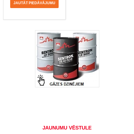
JAUTĀT PIEDĀVĀJUMU
JAUNUMU VĒSTULE