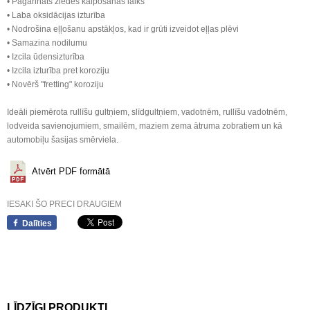
• Pagarināts ziedes kalpošanas laiks
• Laba oksidācijas izturība
• Nodrošina eļļošanu apstākļos, kad ir grūti izveidot eļļas plēvi
• Samazina nodilumu
• Izcila ūdensizturība
• Izcila izturība pret koroziju
• Novērš "fretting" koroziju
Ideāli piemērota rullīšu gultņiem, slīdgultņiem, vadotnēm, rullīšu vadotnēm,
lodveida savienojumiem, smailēm, maziem zema ātruma zobratiem un kā
automobiļu šasijas smērviela.
Atvērt PDF formātā
IESAKI ŠO PRECI DRAUGIEM
Dalīties
LĪDZĪGI PRODUKTI