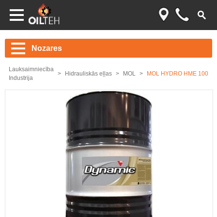
Nozares
Lauksaimniecība
Hidrauliskās eļļas
MOL
MOL HYDRO HME 100
Industrija