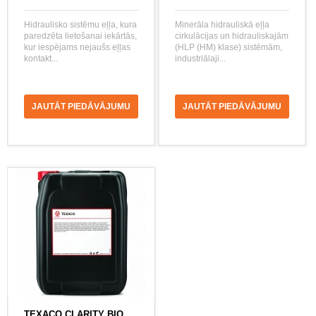
Hidraulisko sistēmu eļļa, kura
Minerāla hidrauliskā eļļa
paredzēta lietošanai iekārtās,
cirkulācijas un hidrauliskajām
kur iespējams nejaušs eļļas
(HLP (HM) klase) sistēmām,
kontakt...
industriālaji...
JAUTĀT PIEDĀVĀJUMU
JAUTĀT PIEDĀVĀJUMU
TEXACO CLARITY BIO