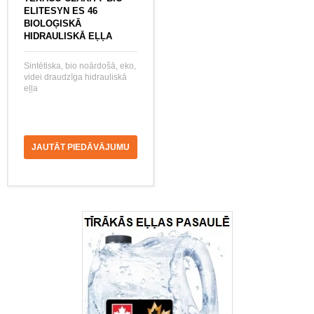
ELITESYN ES 46
BIOLOĢISKĀ
HIDRAULISKĀ EĻĻA
Sintētiska, bio noārdošā, eko,
videi draudzīga hidrauliskā
eļļa
JAUTĀT PIEDĀVĀJUMU