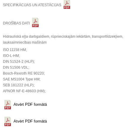
SPECIFIKĀCIJAS UN ATESTĀCIJAS
DROŠĪBAS DATI
Hidrauliskā eļļa darbgaldiem, rūpnieciskajām iekārtām, transportlīdzekļiem,
lauksaimniecības mašīnām
ISO 11158 HM;
ISO-L-HM;
DIN 51524-2 (HLP);
DIN 51506 VDL;
Bosch-Rexroth RE 90220;
SAE MS1004 Type HM;
SEB 181222 (HLP);
AFNOR NF-E-48603 (HM);
Atvērt PDF formātā
Atvērt PDF formātā