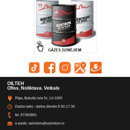
OILTEH
Ofiss, Noliktava. Veikals
Rīga, Bukultu iela 5c, LV-1005
Darba laiks - darba dienās 8:30-17:30
tel.
67383881
e-pasts:
vamotors@vamotors.lv