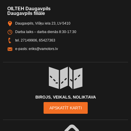
OILTEH Daugavpils
Daugavpils filiāle
Daugavpils, Višķu iela 23, LV-5410
Darba laiks – darba dienās 8:30-17:30
tel.
27149906
,
65427363
e-pasts:
eriks@vamotors.lv
BIROJS, VEIKALS, NOLIKTAVA
APSKATĪT KARTI