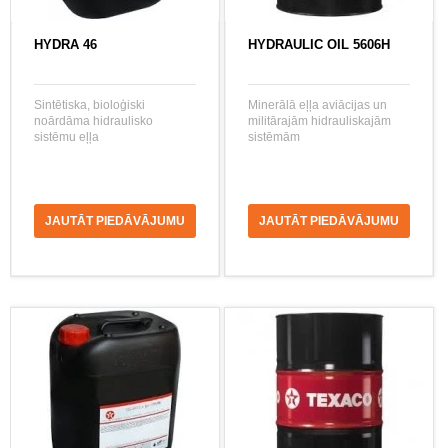
HYDRA 46
HYDRAULIC OIL 5606H
Sintētiska, bioloģiski
Minerālā eļļa aviācijas un
noārdāma hidraulisko
militārajām hidrauliskajām
sistēmu eļļa
sistēmām
JAUTĀT PIEDĀVĀJUMU
JAUTĀT PIEDĀVĀJUMU