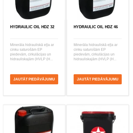
HYDRAULIC OIL HDZ 32
HYDRAULIC OIL HDZ 46
Minerāla hidrauliskā eļļa ar
Minerāla hidrauliskā eļļa ar
cinku saturošām EP
cinku saturošām EP
piedevām, cirkulācijas un
piedevām, cirkulācijas un
hidrauliskajām (HVLP (H...
hidrauliskajām (HVLP (H...
JAUTĀT PIEDĀVĀJUMU
JAUTĀT PIEDĀVĀJUMU