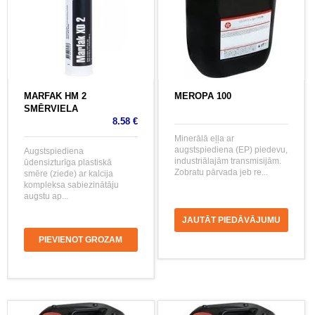
MARFAK HM 2
MEROPA 100
SMĒRVIELA
8.58 €
Minerālā eļļa ar
augstspiediena (EP) piedevu,
Augstspiediena
industriālajām transmisijām.
ūdensizturīga plastiskā
Zobratu pārvada jeb re...
smēre (ziede) ar kalcija
kompleksa sabiezinātāju
augstu ap...
JAUTĀT PIEDĀVĀJUMU
PIEVIENOT GROZAM