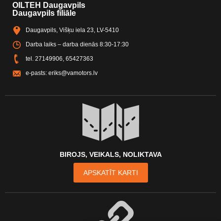
OILTEH Daugavpils
Daugavpils filiāle
Daugavpils, Višķu iela 23, LV-5410
Darba laiks – darba dienās 8:30-17:30
tel.
27149906
,
65427363
e-pasts:
eriks@vamotors.lv
BIROJS, VEIKALS, NOLIKTAVA
APSKATĪT KARTI