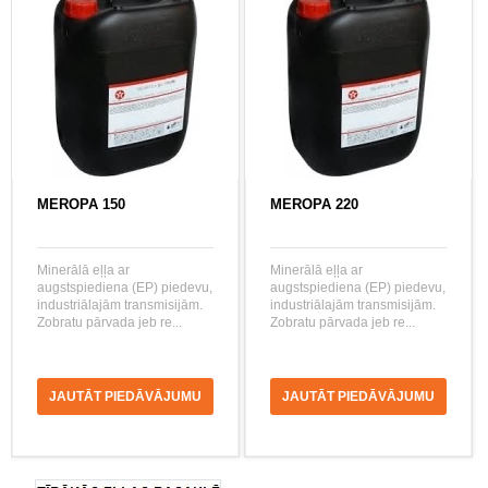
MEROPA 150
MEROPA 220
Minerālā eļļa ar
Minerālā eļļa ar
augstspiediena (EP) piedevu,
augstspiediena (EP) piedevu,
industriālajām transmisijām.
industriālajām transmisijām.
Zobratu pārvada jeb re...
Zobratu pārvada jeb re...
JAUTĀT PIEDĀVĀJUMU
JAUTĀT PIEDĀVĀJUMU