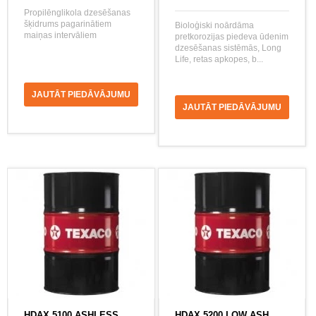
Propilēnglikola dzesēšanas
šķidrums pagarinātiem
Bioloģiski noārdāma
maiņas intervāliem
pretkorozijas piedeva ūdenim
dzesēšanas sistēmās, Long
Life, retas apkopes, b...
JAUTĀT PIEDĀVĀJUMU
JAUTĀT PIEDĀVĀJUMU
HDAX 5100 ASHLESS
HDAX 5200 LOW ASH