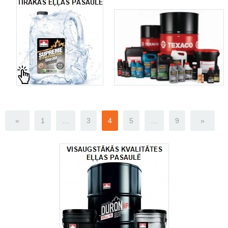
«
1
…
3
4
5
…
9
»