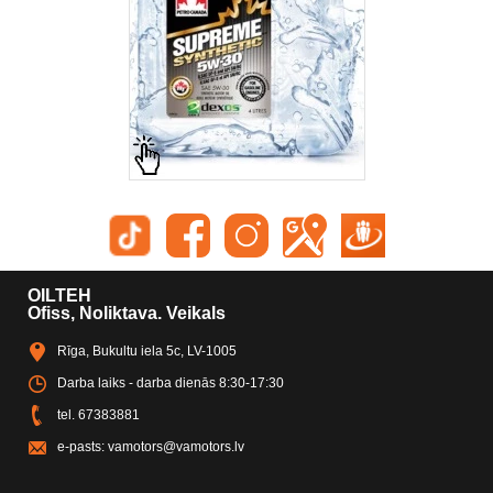
OILTEH
Ofiss, Noliktava. Veikals
Rīga, Bukultu iela 5c, LV-1005
Darba laiks - darba dienās 8:30-17:30
tel.
67383881
e-pasts:
vamotors@vamotors.lv