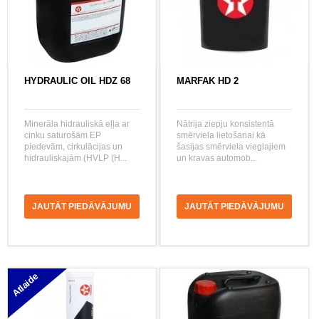
HYDRAULIC OIL HDZ 68
MARFAK HD 2
Minerāla hidrauliskā eļļa ar
Nātrija ziepju konsistentā
cinku saturošām EP
smērviela lietošanai kā
piedevām, cirkulācijas un
šasijas smērviela vieglajiem
hidrauliskajām (HVLP (H...
un kravas automob...
JAUTĀT PIEDĀVĀJUMU
JAUTĀT PIEDĀVĀJUMU
Atlaide