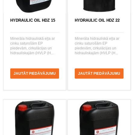
HYDRAULIC OIL HDZ 15
HYDRAULIC OIL HDZ 22
Minerāla hidrauliskā eļļa ar
Minerāla hidrauliskā eļļa ar
cinku saturošām EP
cinku saturošām EP
piedevām, cirkulācijas un
piedevām, cirkulācijas un
hidrauliskajām (HVLP (H...
hidrauliskajām (HVLP (H...
JAUTĀT PIEDĀVĀJUMU
JAUTĀT PIEDĀVĀJUMU