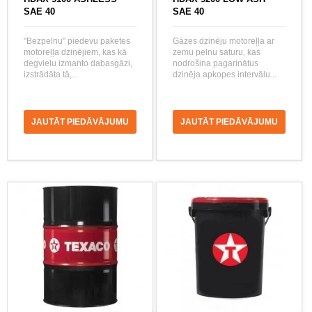
SAE 40
SAE 40
"Bezpelnu" piedevu paketes
Gāzes dzinēju motoreļļa ar
motoreļļa dzinējiem, kas kā
zemu pelnu saturu, kas
degvielu izmanto dabasgāzi,
nodrošina pagarinātus
izstrādāta tā,...
dzinēja apkopes intervālu...
JAUTĀT PIEDĀVĀJUMU
JAUTĀT PIEDĀVĀJUMU