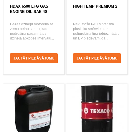
HDAX 6500 LFG GAS
HIGH TEMP PREMIUM 2
ENGINE OIL SAE 40
Gāzes dzinēju motoreļļa ar
Nekūstoša PAO sintētiska
zemu pelnu saturu, kas
plastiska smērviela ar
nodrošina pagarinātus
poliuretāna tipa iebiezinātāju
dzinēja apkopes intervālu...
un EP piedevām, da...
JAUTĀT PIEDĀVĀJUMU
JAUTĀT PIEDĀVĀJUMU