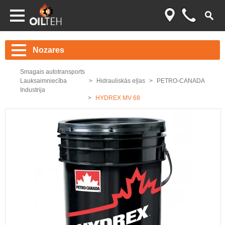
Nozares
Smagais autotransports
Lauksaimniecība
Hidrauliskās eļļas
PETRO-CANADA
Industrija
HYDREX MV 68