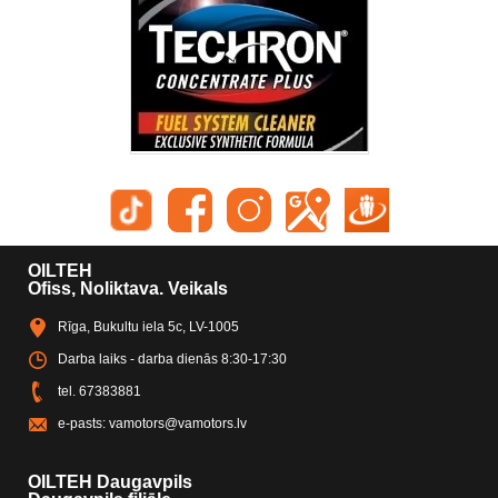
OILTEH
Ofiss, Noliktava. Veikals
Rīga, Bukultu iela 5c, LV-1005
Darba laiks - darba dienās 8:30-17:30
tel.
67383881
e-pasts:
vamotors@vamotors.lv
OILTEH Daugavpils