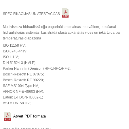
SPECIFIKĀCIJAS UN ATESTĀCIJAS
Multiviskoza hidrauliskā eļļa pagarinātiem maiņas intervāliem, lietošanai
hidrauliskajās sistēmās, kas strādā plašā apkārtējās vides un iekārtu darba
temperatūras diapazonā
ISO 11158 HV;
ISO 6743-4/HV;
ISO-L-HV;
DIN 51524-3 (HVLP);
Parker Hannifin (Denison) HF-0/HF-1/HF-2;
Bosch-Rexroth RE 07075;
Bosch-Rexroth RE 90220;
SAE MS1004 Type HV;
AFNOR NF-E-48603 (HV);
Eaton: E-FDGN-TB002-E;
ASTM D6158 HV;
Atvērt PDF formātā