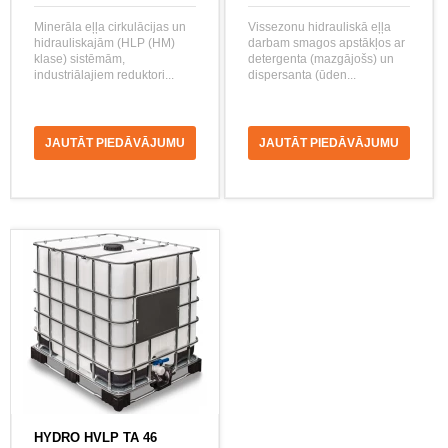
Minerāla eļļa cirkulācijas un
Vissezonu hidrauliskā eļļa
hidrauliskajām (HLP (HM)
darbam smagos apstākļos ar
klase) sistēmām,
detergenta (mazgājošs) un
industriālajiem reduktori...
dispersanta (ūden...
JAUTĀT PIEDĀVĀJUMU
JAUTĀT PIEDĀVĀJUMU
HYDRO HVLP TA 46