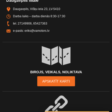
Daugavpils filiāle
Daugavpils, Višķu iela 23, LV-5410
Darba laiks – darba dienās 8:30-17:30
tel.
27149906
,
65427363
e-pasts:
eriks@vamotors.lv
BIROJS, VEIKALS, NOLIKTAVA
APSKATĪT KARTI