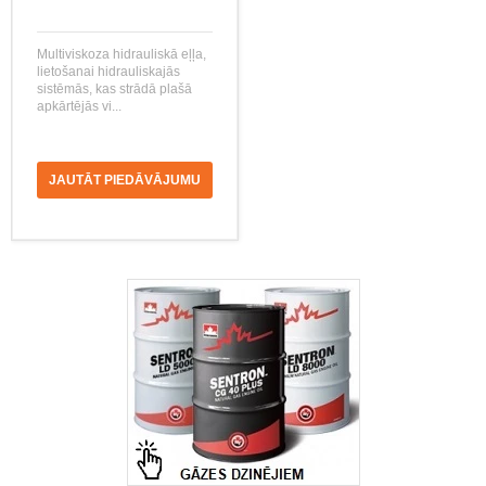
Multiviskoza hidrauliskā eļļa,
lietošanai hidrauliskajās
sistēmās, kas strādā plašā
apkārtējās vi...
JAUTĀT PIEDĀVĀJUMU