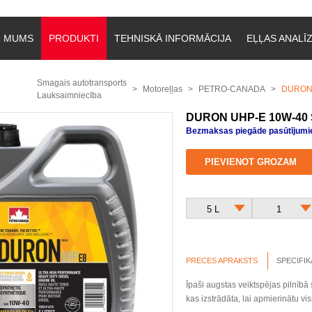
R MUMS
PRODUKTI
TEHNISKĀ INFORMĀCIJA
EĻĻAS ANALĪ
Smagais autotransports
Motoreļļas
PETRO-CANADA
DURON U
Lauksaimniecība
DURON UHP-E 10W-40
Bezmaksas piegāde pasūtījumie
PIEVIENOT GROZAM
5 L
1
PRECES APRAKSTS
SPECIFIK
Īpaši augstas veiktspējas pilnīb
kas izstrādāta, lai apmierinātu vi