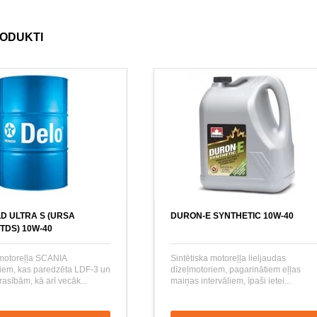
RODUKTI
D ULTRA S (URSA
DURON-E SYNTHETIC 10W-40
TDS) 10W-40
 motoreļļa SCANIA
Sintētiska motoreļļa lieljaudas
jiem, kas paredzēta LDF-3 un
dīzeļmotoriem, pagarinātiem eļļas
asībām, kā arī vecāk...
maiņas intervāliem, īpaši ietei...