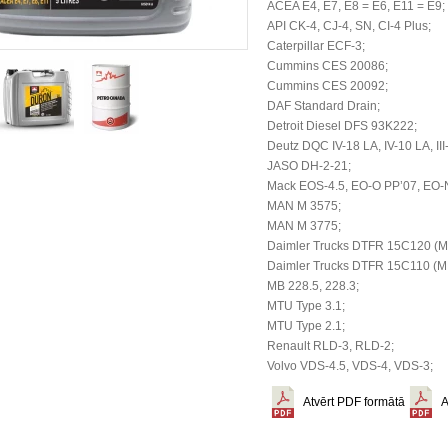
ACEA E4, E7, E8 = E6, E11 = E9;
API CK-4, CJ-4, SN, CI-4 Plus;
Caterpillar ECF-3;
Cummins CES 20086;
Cummins CES 20092;
DAF Standard Drain;
Detroit Diesel DFS 93K222;
Deutz DQC IV-18 LA, IV-10 LA, III
JASO DH-2-21;
Mack EOS-4.5, EO-O PP’07, EO-
MAN M 3575;
MAN M 3775;
Daimler Trucks DTFR 15C120 (M
Daimler Trucks DTFR 15C110 (MB
MB 228.5, 228.3;
MTU Type 3.1;
MTU Type 2.1;
Renault RLD-3, RLD-2;
Volvo VDS-4.5, VDS-4, VDS-3;
Atvērt PDF formātā
A