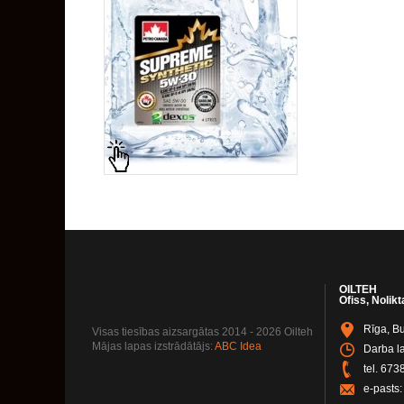
OILTEH
Ofiss, Nolikt
Rīga, Bu
Visas tiesības aizsargātas 2014 - 2026 Oilteh
Mājas lapas izstrādātājs:
ABC Idea
Darba la
tel.
673
e-pasts