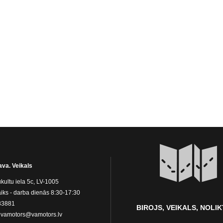
ava. Veikals
kultu iela 5c, LV-1005
iks - darba dienās 8:30-17:30
83881
BIROJS, VEIKALS, NOLI
:
vamotors@vamotors.lv