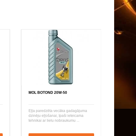
MOL BOTOND 20W-50
Eļļa paredzēta vecāka gadagājuma
dzinēju eļļošanai, īpaši ieteicama
tehnikai ar lielu nobraukumu ...