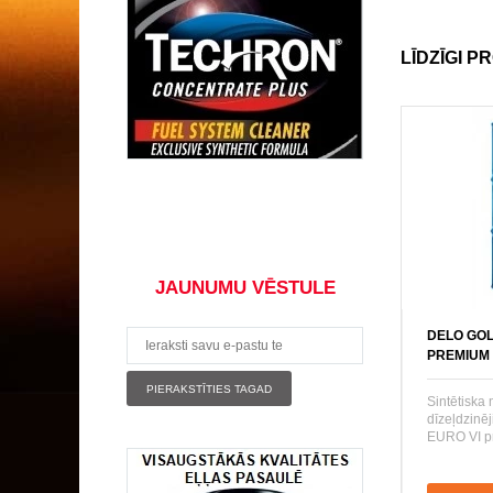
LĪDZĪGI P
JAUNUMU VĒSTULE
DELO GOL
PREMIUM 
Sintētiska
dīzeļdzinē
EURO VI pr