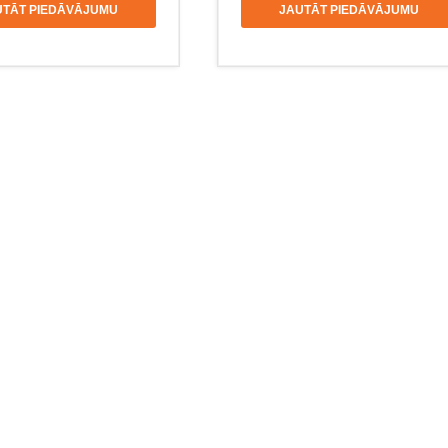
UTĀT PIEDĀVĀJUMU
JAUTĀT PIEDĀVĀJUMU