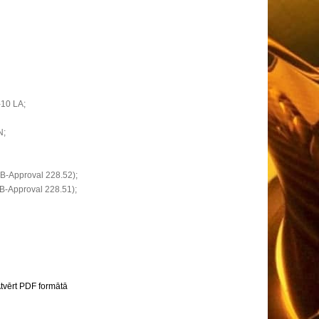
-10 LA;
N;
B-Approval 228.52);
-Approval 228.51);
tvērt PDF formātā