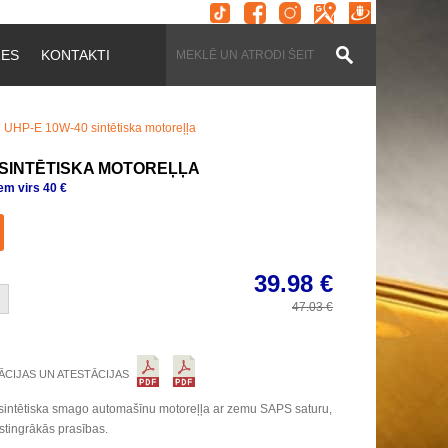
ZES
KONTAKTI
HP-E 10W-40 sintētiska motoreļļa
 SINTĒTISKA MOTOREĻĻA
m virs 40 €
39.98
€
47.03
€
ĀCIJAS UN ATESTĀCIJAS
ā sintētiska smago automašīnu motoreļļa ar zemu SAPS saturu,
sstingrākās prasības.