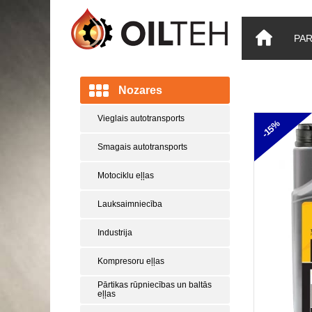
PA
Nozares
Vieglais autotransports
-15%
Smagais autotransports
Motociklu eļļas
Lauksaimniecība
Industrija
Kompresoru eļļas
Pārtikas rūpniecības un baltās
eļļas