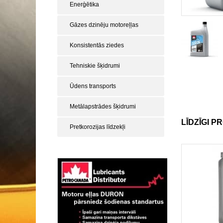
Enerģētika
Gāzes dzinēju motoreļļas
Konsistentās ziedes
Tehniskie šķidrumi
Ūdens transports
Metālapstrādes šķidrumi
LĪDZĪGI P
Pretkorozijas līdzekļi