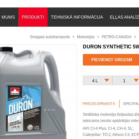
R MUMS
PRODUKTI
TEHNISKĀ INFORMĀCIJA
EĻĻAS ANALĪ
Smagais autotransports
Motoreļļas
PETRO-CANADA
DURON SYNTHETIC 5W
PIEVIENOT GROZAM
4 L
1
PRECES APRAKSTS
SPECIFIK
Sintētiska motoreļļa lieljaudas d
ieteicama zemās apkārtējās vide
API: CI-4 Plus, CI-4, CH-4, SL;
Caterpillar: TO-2, Allison C4, EC