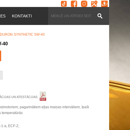
ZES
KONTAKTI
DURON SYNTHETIC 5W-40
-40
ĀCIJAS UN ATESTĀCIJAS
īzeļmotoriem, pagarinātiem eļļas maiņas intervāliem, īpaši
s temperatūrās
F-1-a, ECF-2;