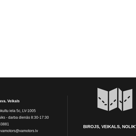
ava. Veikals
kultu iela 5c, LV-1005
iks - darba dienās 8:30-17:30
83881
BIROJS, VEIKALS, NOLI
:
vamotors@vamotors.lv