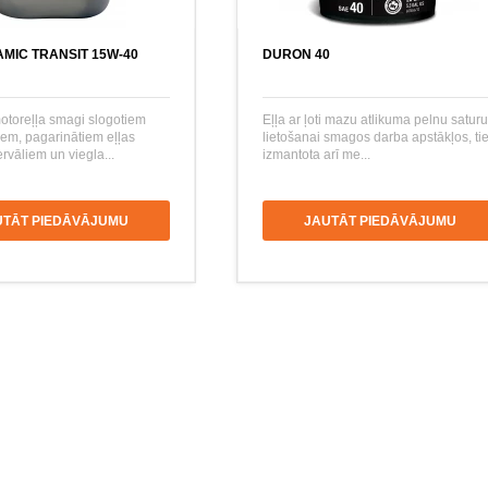
MIC TRANSIT 15W-40
DURON 40
otoreļļa smagi slogotiem
Eļļa ar ļoti mazu atlikuma pelnu saturu
iem, pagarinātiem eļļas
lietošanai smagos darba apstākļos, ti
rvāliem un viegla...
izmantota arī me...
UTĀT PIEDĀVĀJUMU
JAUTĀT PIEDĀVĀJUMU