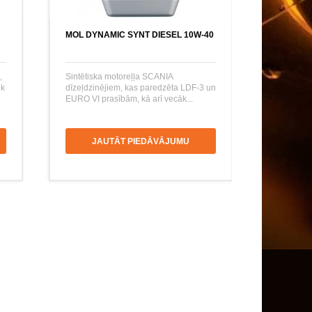
MOL DYNAMIC SYNT DIESEL 10W-40
,
Sintētiska motoreļļa SCANIA
ek
dīzeļdzinējiem, kas paredzēta LDF-3 un
EURO VI prasībām, kā arī vecāk...
JAUTĀT PIEDĀVĀJUMU