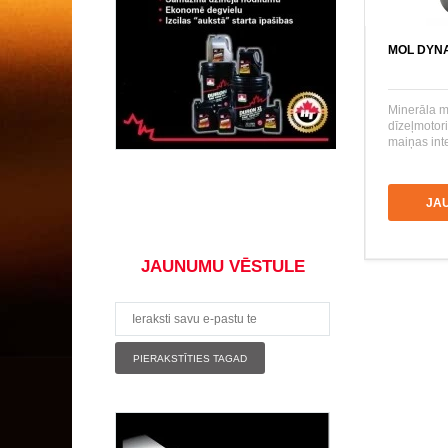
MOL DYNA
Minerāla m
dīzeļmotor
maiņas inte
JA
JAUNUMU VĒSTULE