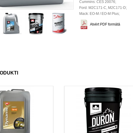
Cummins: CES 20076;
Ford: M2C171-C, M2C171-D;
Mack: EO-M / EO-M Plus;
Atvērt PDF formātā
RODUKTI