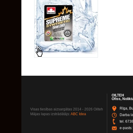
OILTEH
Ofiss, Nolikt
Rīga, Bu
Visas tiesības aizsargātas 2014 - 2026 Oilteh
Mājas lapas izstrādātājs:
ABC Idea
Darba la
tel.
673
e-pasts