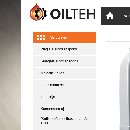
PA
Nozares
Vieglais autotransports
Smagais autotransports
Motociklu eļļas
Lauksaimniecība
Industrija
Kompresoru eļļas
Pārtikas rūpniecības un baltās
eļļas