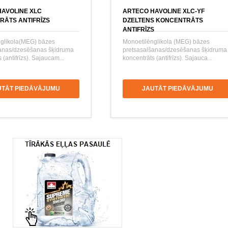
AVOLINE XLC
ARTECO HAVOLINE XLC-YF
RĀTS ANTIFRĪZS
DZELTENS KONCENTRĀTS
ANTIFRĪZS
glikola(MEG) bāzes
Monoetilēnglikola (MEG) bāzes
šanas/dzesēšanas šķidruma
pretsasalšanas/dzesēšanas šķidruma
 (antifrīzs). Sajaucam...
koncentrāts (antifrīzs). Sajauca...
UTĀT PIEDĀVĀJUMU
JAUTĀT PIEDĀVĀJUMU