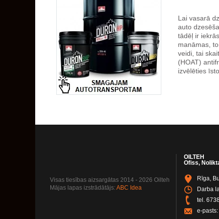
Lai vasarā dz
auto dzesēša
tādēļ ir iekr
manāmas, tomē
veidi, tai sk
(HOAT) antifr
izvēlēties īs
OILTEH
Ofiss, Nolikt
Rīga, Bu
Visas tiesības aizsargātas 2014 - 2026 Oilteh
Mājas lapas izstrādātājs:
ABC Idea
Darba la
tel.
673
e-pasts