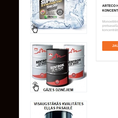
ARTECO H
KONCENT
Monoetilēn
pretsasal
koncentrāts
JA