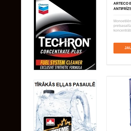
ARTECO 
ANTIFRĪZ
Monoetilēn
pretsasal
koncentrāts
JA