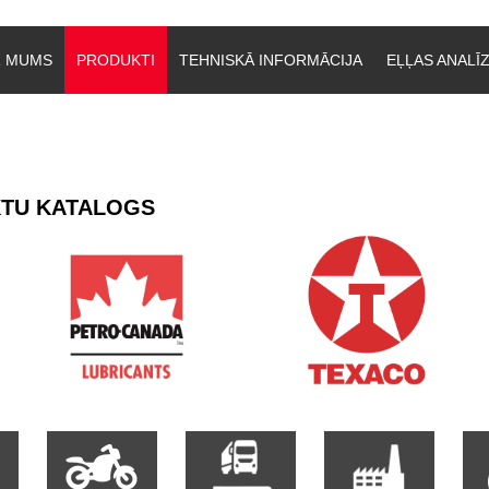
R MUMS
PRODUKTI
TEHNISKĀ INFORMĀCIJA
EĻĻAS ANALĪ
TU KATALOGS