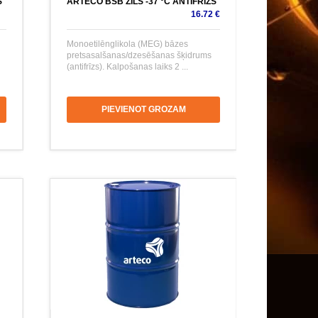
S
ARTECO BSB ZILS -37 °C ANTIFRĪZS
16.72 €
Monoetilēnglikola (MEG) bāzes
pretsasalšanas/dzesēšanas šķidrums
(antifrīzs). Kalpošanas laiks 2 ...
PIEVIENOT GROZAM