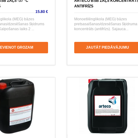
SB ZAĻŠ -37 °C
ARTECO BSB ZAĻŠ KONCENTRĀT
S
ANTIFRĪZS
15.80 €
glikola (MEG) bāzes
Monoetilēnglikola (MEG) bāzes
anas/dzesēšanas šķidrums
pretsasalšanas/dzesēšanas šķidruma
 Kalpošanas laiks 2 ...
koncentrāts (antifrīzs). Sajauca...
IEVIENOT GROZAM
JAUTĀT PIEDĀVĀJUMU