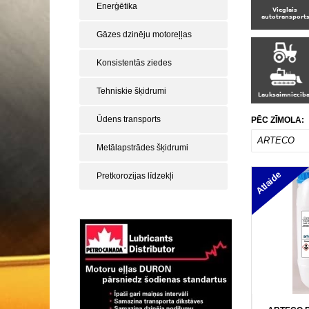
Enerģētika
Gāzes dzinēju motoreļļas
Konsistentās ziedes
Tehniskie šķidrumi
Ūdens transports
PĒC ZĪMOLA:
ARTECO
Metālapstrādes šķidrumi
Atlaide
Pretkorozijas līdzekļi