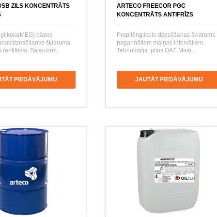
BSB ZILS KONCENTRĀTS
ARTECO FREECOR PGC
S
KONCENTRĀTS ANTIFRĪZS
glikola(MEG) bāzes
Propilēnglikola dzesēšanas šķidrums
šanas/dzesēšanas šķidruma
pagarinātiem maiņas intervāliem.
 (antifrīzs). Sajaucam...
Tehnoloģija: pilns OAT. Maiņ...
UTĀT PIEDĀVĀJUMU
JAUTĀT PIEDĀVĀJUMU