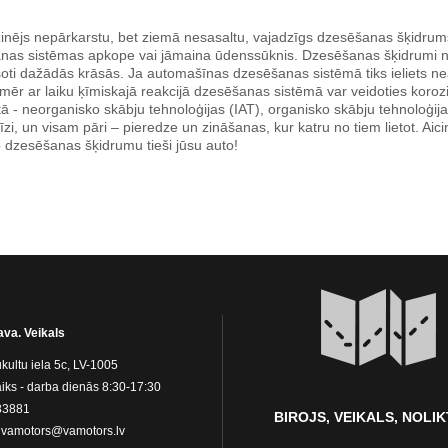
inējs nepārkarstu, bet ziemā nesasaltu, vajadzīgs dzesēšanas šķidrums 
nas sistēmas apkope vai jāmaina ūdenssūknis. Dzesēšanas šķidrumi nav
āsoti dažādās krāsās. Ja automašīnas dzesēšanas sistēmā tiks ieliets 
r ar laiku ķīmiskajā reakcijā dzesēšanas sistēmā var veidoties korozija
aitā - neorganisko skābju tehnoloģijas (IAT), organisko skābju tehnoloģi
īzi, un visam pāri – pieredze un zināšanas, kur katru no tiem lietot. Ai
to dzesēšanas šķidrumu tieši jūsu auto!
ava. Veikals
kultu iela 5c, LV-1005
iks - darba dienās 8:30-17:30
83881
BIROJS, VEIKALS, NOLI
:
vamotors@vamotors.lv