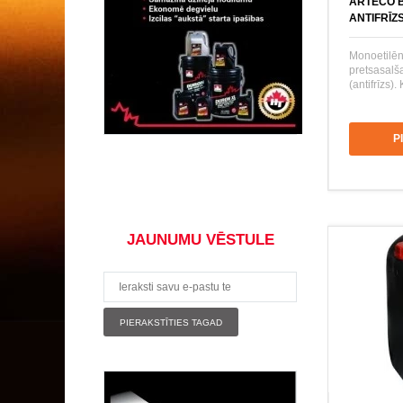
ARTECO B
ANTIFRĪZ
Monoetilēn
pretsasalš
(antifrīzs).
P
JAUNUMU VĒSTULE