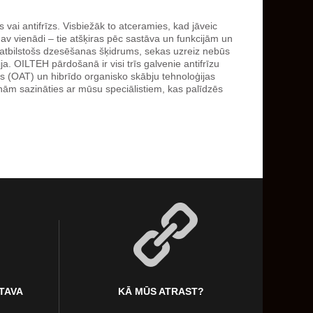
vai antifrīzs. Visbiežāk to atceramies, kad jāveic
 vienādi – tie atšķiras pēc sastāva un funkcijām un
neatbilstošs dzesēšanas šķidrums, sekas uzreiz nebūs
. OILTEH pārdošanā ir visi trīs galvenie antifrīzu
jas (OAT) un hibrīdo organisko skābju tehnoloģijas
cinām sazināties ar mūsu speciālistiem, kas palīdzēs
KTAVA
KĀ MŪS ATRAST?