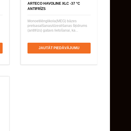
ARTECO HAVOLINE XLC -37 °C
ANTIFRĪZS
Monoetilēnglikola(MEG) bāzes
pretsasalšanas/dzesēšanas šķidrums
(antifrīzs) gatavs lietošanai, ka...
JAUTĀT PIEDĀVĀJUMU